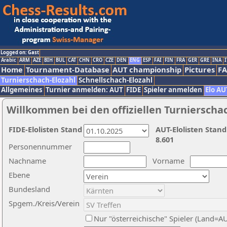
Logged on: Gast
Arabic
ARM
AZE
BIH
BUL
CAT
CHN
CRO
CZE
DEN
ENG
ESP
FAI
FIN
FRA
GER
GRE
INA
I
Home
Tournament-Database
AUT championship
Pictures
F
Turnierschach-Elozahl
Schnellschach-Elozahl
Allgemeines
Turnier anmelden: AUT
FIDE
Spieler anmelden
Elo AU
Willkommen bei den offiziellen Turnierscha
FIDE-Elolisten Stand
AUT-Elolisten Stand
8.601
Personennummer
Nachname
Vorname
Ebene
Bundesland
Spgem./Kreis/Verein
Nur "österreichische" Spieler (Land=A