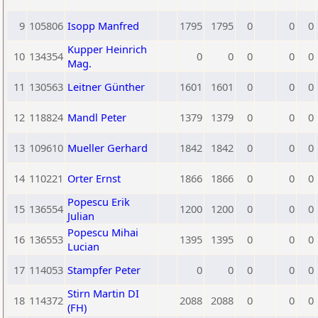
9
105806
Isopp Manfred
1795
1795
0
0
0
Kupper Heinrich
10
134354
0
0
0
0
0
Mag.
11
130563
Leitner Günther
1601
1601
0
0
0
12
118824
Mandl Peter
1379
1379
0
0
0
13
109610
Mueller Gerhard
1842
1842
0
0
0
14
110221
Orter Ernst
1866
1866
0
0
0
Popescu Erik
15
136554
1200
1200
0
0
0
Julian
Popescu Mihai
16
136553
1395
1395
0
0
0
Lucian
17
114053
Stampfer Peter
0
0
0
0
0
Stirn Martin DI
18
114372
2088
2088
0
0
0
(FH)