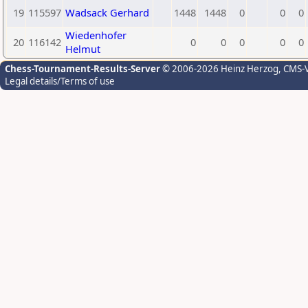
19
115597
Wadsack Gerhard
1448
1448
0
0
0
Wiedenhofer
20
116142
0
0
0
0
0
Helmut
Chess-Tournament-Results-Server
© 2006-2026 Heinz Herzog
, CMS-
Legal details/Terms of use