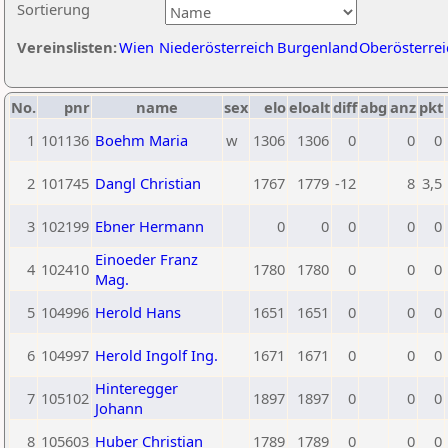
Sortierung
Vereinslisten:
Wien
Niederösterreich
Burgenland
Oberösterrei
No.
pnr
name
sex
elo
eloalt
diff
abg
anz
pkt
1
101136
Boehm Maria
w
1306
1306
0
0
0
2
101745
Dangl Christian
1767
1779
-12
8
3,5
3
102199
Ebner Hermann
0
0
0
0
0
Einoeder Franz
4
102410
1780
1780
0
0
0
Mag.
5
104996
Herold Hans
1651
1651
0
0
0
6
104997
Herold Ingolf Ing.
1671
1671
0
0
0
Hinteregger
7
105102
1897
1897
0
0
0
Johann
8
105603
Huber Christian
1789
1789
0
0
0