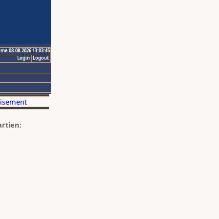
ime 08.08.2026 13:03:45
Login
Logout
artien: