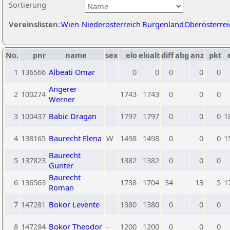
Sortierung
Vereinslisten:
Wien
Niederösterreich
Burgenland
Oberösterrei
No.
pnr
name
sex
elo
eloalt
diff
abg
anz
pkt
1
136566
Albeati Omar
0
0
0
0
0
Angerer
2
100274
1743
1743
0
0
0
Werner
3
100437
Babic Dragan
1797
1797
0
0
0
1
4
138165
Baurecht Elena
W
1498
1498
0
0
0
1
Baurecht
5
137823
1382
1382
0
0
0
Günter
Baurecht
6
136563
1738
1704
34
13
5
1
Roman
7
147281
Bokor Levente
1380
1380
0
0
0
8
147284
Bokor Theodor
-
1200
1200
0
0
0