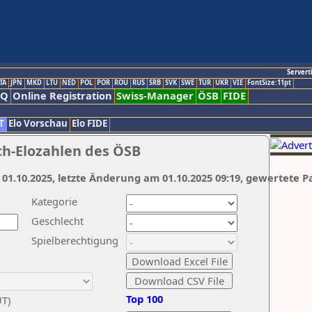
Servert
TA
JPN
MKD
LTU
NED
POL
POR
ROU
RUS
SRB
SVK
SWE
TUR
UKR
VIE
FontSize:11pt
AQ
Online Registration
Swiss-Manager
ÖSB
FIDE
T
Elo Vorschau
Elo FIDE
ch-Elozahlen des ÖSB
 01.10.2025, letzte Änderung am 01.10.2025 09:19, gewertete P
Kategorie
Geschlecht
Spielberechtigung
Top 100
UT)