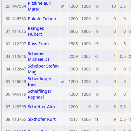
Pitskhelauri
29
147564
w
1200
1200
0
10
3,5
Marta
30
146580
Pukalo Tichon
1200
1200
0
0
0
Rathgeb
31
111615
1866
1866
0
0
0
1
Hubert
32
112297
Russ Franz
1585
1600
-15
9
5
Scheiber
33
112646
2059
2062
-3
1
0,5
2
Michael DI
Scheiber Stefan
34
112647
1908
1908
0
0
0
1
Mag.
Scheiflinger
35
146049
w
1200
1200
0
0
0
Ines
Scheiflinger
36
146179
1200
1200
0
0
0
Raphael
37
148395
Schretter Alex
1200
0
0
8
2,5
38
113765
Sixthofer Kurt
1617
1606
11
9
5,5
1