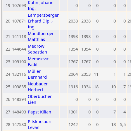
Kuhn Johann
19
107693
0
0
0
0
0
Ing.
Lampersberger
20
107871
Erhard Dipl.-
2038
2038
0
0
0
2
Ing.
Mandlberger
21
141118
1398
1398
0
0
0
Matthias
Medrow
22
144644
1354
1354
0
0
0
Sebastian
Memisevic
23
109100
1767
1767
0
0
0
1
Fadil
Müller
24
132116
2064
2053
11
1
1
2
Bernhard
Neubauer
25
109835
1916
1934
-18
10
7
1
Herbert
Oberbucher
26
148394
0
0
0
0
0
Lien
27
148493
Papst Kilian
1301
0
0
7
4
Pitskhelauri
28
147580
1242
0
0
13
5,5
Levan