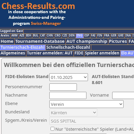
Logged on: Gast
Arabic
ARM
AZE
BIH
BUL
CAT
CHN
CRO
CZE
DEN
ENG
ESP
FAI
FIN
FRA
GER
GRE
INA
I
Home
Tournament-Database
AUT championship
Pictures
F
Turnierschach-Elozahl
Schnellschach-Elozahl
Allgemeines
Turnier anmelden: AUT
FIDE
Spieler anmelden
Elo AU
Willkommen bei den offiziellen Turnierscha
FIDE-Elolisten Stand
AUT-Elolisten Stand
8.601
Personennummer
Nachname
Vorname
Ebene
Bundesland
Spgem./Kreis/Verein
Nur "österreichische" Spieler (Land=A