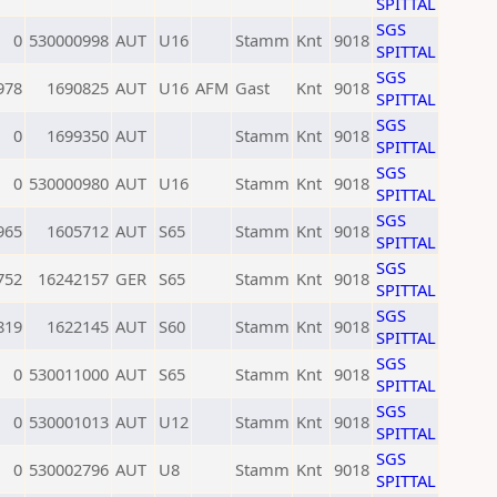
SPITTAL
SGS
0
530000998
AUT
U16
Stamm
Knt
9018
SPITTAL
SGS
978
1690825
AUT
U16
AFM
Gast
Knt
9018
SPITTAL
SGS
0
1699350
AUT
Stamm
Knt
9018
SPITTAL
SGS
0
530000980
AUT
U16
Stamm
Knt
9018
SPITTAL
SGS
965
1605712
AUT
S65
Stamm
Knt
9018
SPITTAL
SGS
752
16242157
GER
S65
Stamm
Knt
9018
SPITTAL
SGS
819
1622145
AUT
S60
Stamm
Knt
9018
SPITTAL
SGS
0
530011000
AUT
S65
Stamm
Knt
9018
SPITTAL
SGS
0
530001013
AUT
U12
Stamm
Knt
9018
SPITTAL
SGS
0
530002796
AUT
U8
Stamm
Knt
9018
SPITTAL