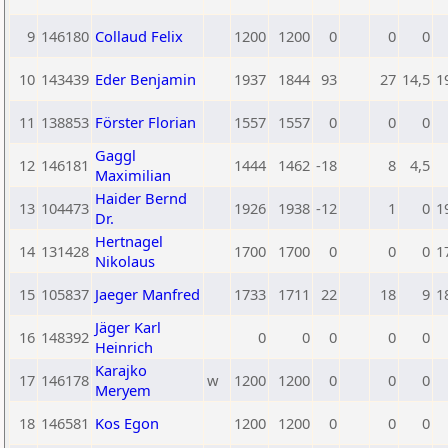
9
146180
Collaud Felix
1200
1200
0
0
0
10
143439
Eder Benjamin
1937
1844
93
27
14,5
1
11
138853
Förster Florian
1557
1557
0
0
0
Gaggl
12
146181
1444
1462
-18
8
4,5
Maximilian
Haider Bernd
13
104473
1926
1938
-12
1
0
1
Dr.
Hertnagel
14
131428
1700
1700
0
0
0
1
Nikolaus
15
105837
Jaeger Manfred
1733
1711
22
18
9
1
Jäger Karl
16
148392
0
0
0
0
0
Heinrich
Karajko
17
146178
w
1200
1200
0
0
0
Meryem
18
146581
Kos Egon
1200
1200
0
0
0