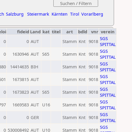
ch
Salzburg
Steiermark
Kärnten
Tirol
Vorarlberg
eloi
fideid
Land
kat
titel
art
bdld
vnr
verein
SGS
0
0
AUT
Stamm
Knt
9018
SPITTAL
SGS
0
1630946
AUT
S65
Stamm
Knt
9018
SPITTAL
SGS
880
14414635
BIH
Stamm
Knt
9018
SPITTAL
SGS
501
1673815
AUT
Stamm
Knt
9018
SPITTAL
SGS
0
1673823
AUT
S65
Stamm
Knt
9018
SPITTAL
SGS
797
1669583
AUT
U16
Stamm
Knt
9018
SPITTAL
SGS
0
0
GER
Stamm
Knt
9018
SPITTAL
SGS
0
530008492
AUT
U10
Stamm
Knt
9018