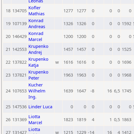
Leonas
Kofler
18
134705
1277
1277
0
0
0
0
Mathias
Konrad
19
107139
1326
1326
0
0
0
1592
Andreas
Konrad
20
146429
1200
1200
0
0
0
0
Marcel
Krupenko
21
142553
1457
1457
0
0
0
1525
Andrej
Krupenko
22
137822
w
1616
1616
0
0
0
1696
Katja
Krupenko
23
137821
1963
1963
0
0
0
1968
Peter
Kucher
24
107653
Wilhelm
1639
1647
-8
16
6,5
1745
Ing.
25
147536
Linder Luca
0
0
0
0
0
0
Liotta
26
131369
1823
1819
4
1
0,5
1863
Marcel
Liotta
27
131427
w
1215
1229
-14
16
4
1412