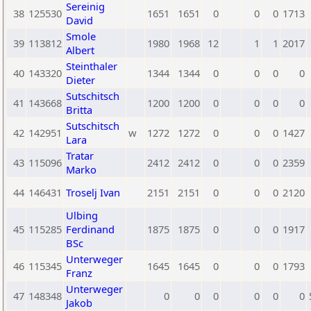
Sereinig
38
125530
1651
1651
0
0
0
1713
David
Smole
39
113812
1980
1968
12
1
1
2017
Albert
Steinthaler
40
143320
1344
1344
0
0
0
0
Dieter
Sutschitsch
41
143668
1200
1200
0
0
0
0
Britta
Sutschitsch
42
142951
w
1272
1272
0
0
0
1427
Lara
Tratar
43
115096
2412
2412
0
0
0
2359
Marko
44
146431
Troselj Ivan
2151
2151
0
0
0
2120
Ulbing
45
115285
Ferdinand
1875
1875
0
0
0
1917
BSc
Unterweger
46
115345
1645
1645
0
0
0
1793
Franz
Unterweger
47
148348
0
0
0
0
0
0
Jakob