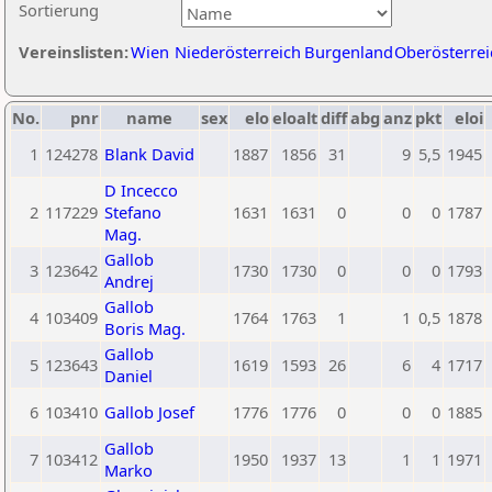
Sortierung
Vereinslisten:
Wien
Niederösterreich
Burgenland
Oberösterrei
No.
pnr
name
sex
elo
eloalt
diff
abg
anz
pkt
eloi
1
124278
Blank David
1887
1856
31
9
5,5
1945
D Incecco
2
117229
Stefano
1631
1631
0
0
0
1787
Mag.
Gallob
3
123642
1730
1730
0
0
0
1793
Andrej
Gallob
4
103409
1764
1763
1
1
0,5
1878
Boris Mag.
Gallob
5
123643
1619
1593
26
6
4
1717
Daniel
6
103410
Gallob Josef
1776
1776
0
0
0
1885
Gallob
7
103412
1950
1937
13
1
1
1971
Marko