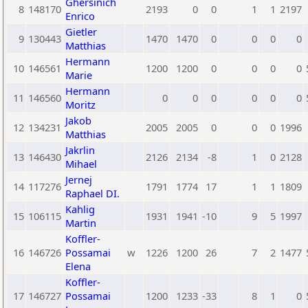
Ghersinich
8
148170
2193
0
0
1
1
2197
Enrico
Gietler
9
130443
1470
1470
0
0
0
0
Matthias
Hermann
10
146561
1200
1200
0
0
0
0
Marie
Hermann
11
146560
0
0
0
0
0
0
Moritz
Jakob
12
134231
2005
2005
0
0
0
1996
Matthias
Jakrlin
13
146430
2126
2134
-8
1
0
2128
Mihael
Jernej
14
117276
1791
1774
17
1
1
1809
Raphael DI.
Kahlig
15
106115
1931
1941
-10
9
5
1997
Martin
Koffler-
16
146726
Possamai
w
1226
1200
26
7
2
1477
Elena
Koffler-
17
146727
Possamai
1200
1233
-33
8
1
0