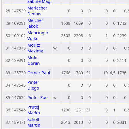
Sabine Mag.
Mariacher
28
147539
0
0
0
0
0
0
Dennis
Melcher
29
109091
1609
1609
0
0
0
1742
Jakob
Mencinger
30
109102
2302
2308
-6
1
0
2259
Vojko
Moritz
31
147878
w
0
0
0
0
0
0
Maxima
Mufic
32
139491
0
0
0
0
0
2111
Goran
33
135730
Ortner Paul
1768
1789
-21
10
4,5
1736
Pinter
34
147545
0
0
0
0
0
0
Diego
35
147652
Pinter Zoe
w
0
0
0
0
0
0
Prutej
36
147546
1200
1231
-31
8
1
0
Marko
Scholl
37
139471
2013
2013
0
0
0
2031
Martin