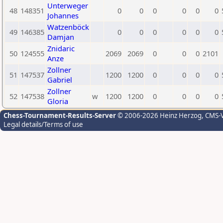
Unterweger
48
148351
0
0
0
0
0
0
Johannes
Watzenböck
49
146385
0
0
0
0
0
0
Damjan
Znidaric
50
124555
2069
2069
0
0
0
2101
Anze
Zollner
51
147537
1200
1200
0
0
0
0
Gabriel
Zollner
52
147538
w
1200
1200
0
0
0
0
Gloria
Chess-Tournament-Results-Server
© 2006-2026 Heinz Herzog
, CMS-
Legal details/Terms of use