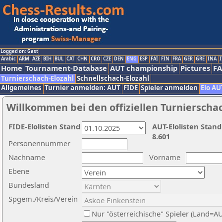
Logged on: Gast
Arabic
ARM
AZE
BIH
BUL
CAT
CHN
CRO
CZE
DEN
ENG
ESP
FAI
FIN
FRA
GER
GRE
INA
I
Home
Tournament-Database
AUT championship
Pictures
F
Turnierschach-Elozahl
Schnellschach-Elozahl
Allgemeines
Turnier anmelden: AUT
FIDE
Spieler anmelden
Elo AU
Willkommen bei den offiziellen Turnierscha
FIDE-Elolisten Stand
AUT-Elolisten Stand
8.601
Personennummer
Nachname
Vorname
Ebene
Bundesland
Spgem./Kreis/Verein
Nur "österreichische" Spieler (Land=A