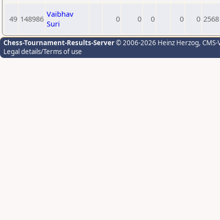
Vaibhav
49
148986
0
0
0
0
0
2568
Suri
Chess-Tournament-Results-Server
© 2006-2026 Heinz Herzog
, CMS-
Legal details/Terms of use