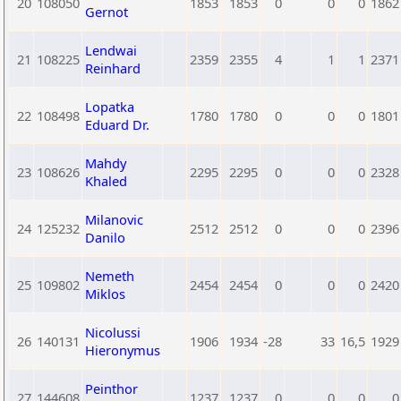
20
108050
1853
1853
0
0
0
1862
Gernot
Lendwai
21
108225
2359
2355
4
1
1
2371
Reinhard
Lopatka
22
108498
1780
1780
0
0
0
1801
Eduard Dr.
Mahdy
23
108626
2295
2295
0
0
0
2328
Khaled
Milanovic
24
125232
2512
2512
0
0
0
2396
Danilo
Nemeth
25
109802
2454
2454
0
0
0
2420
Miklos
Nicolussi
26
140131
1906
1934
-28
33
16,5
1929
Hieronymus
Peinthor
27
144608
1237
1237
0
0
0
0