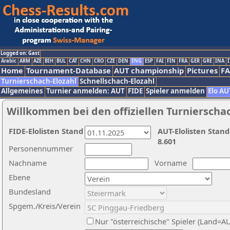
Logged on: Gast
Arabic
ARM
AZE
BIH
BUL
CAT
CHN
CRO
CZE
DEN
ENG
ESP
FAI
FIN
FRA
GER
GRE
INA
I
Home
Tournament-Database
AUT championship
Pictures
F
Turnierschach-Elozahl
Schnellschach-Elozahl
Allgemeines
Turnier anmelden: AUT
FIDE
Spieler anmelden
Elo AU
Willkommen bei den offiziellen Turnierscha
FIDE-Elolisten Stand
AUT-Elolisten Stand
8.601
Personennummer
Nachname
Vorname
Ebene
Bundesland
Spgem./Kreis/Verein
Nur "österreichische" Spieler (Land=A