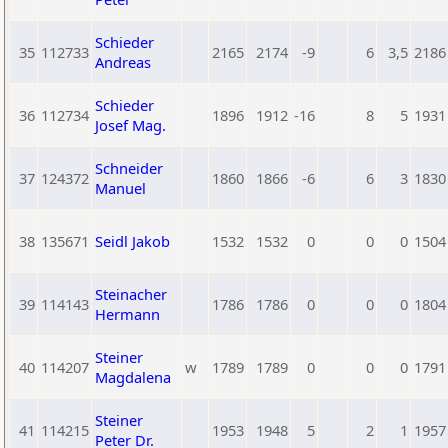
Schieder
35
112733
2165
2174
-9
6
3,5
2186
Andreas
Schieder
36
112734
1896
1912
-16
8
5
1931
Josef Mag.
Schneider
37
124372
1860
1866
-6
6
3
1830
Manuel
38
135671
Seidl Jakob
1532
1532
0
0
0
1504
Steinacher
39
114143
1786
1786
0
0
0
1804
Hermann
Steiner
40
114207
w
1789
1789
0
0
0
1791
Magdalena
Steiner
41
114215
1953
1948
5
2
1
1957
Peter Dr.