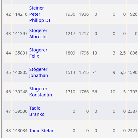
Steiner
42
114216
Peter
1936
1936
0
0
0
1926
Philipp DI
Stögerer
43
141397
1217
1217
0
0
0
0
Albrecht
Stögerer
44
135831
1809
1796
13
3
2,5
1806
Felix
Stögerer
45
140805
1514
1515
-1
9
5,5
1590
Jonathan
Stögerer
46
139248
1710
1766
-56
10
5
1703
Konstantin
Tadic
47
139536
0
0
0
0
0
2387
Branko
48
143034
Tadic Stefan
0
0
0
0
0
2421