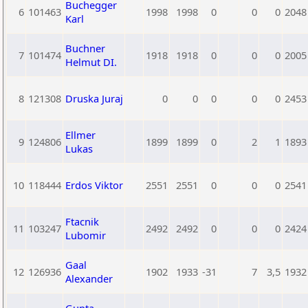
Buchegger
6
101463
1998
1998
0
0
0
2048
Karl
Buchner
7
101474
1918
1918
0
0
0
2005
Helmut DI.
8
121308
Druska Juraj
0
0
0
0
0
2453
Ellmer
9
124806
1899
1899
0
2
1
1893
Lukas
10
118444
Erdos Viktor
2551
2551
0
0
0
2541
Ftacnik
11
103247
2492
2492
0
0
0
2424
Lubomir
Gaal
12
126936
1902
1933
-31
7
3,5
1932
Alexander