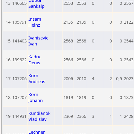
Gupta
13
146665
2553
2553
0
0
0
2557
Sankalp
Insam
14
105791
2135
2135
0
0
0
2122
Heinz
Ivanisevic
15
141403
2568
2568
0
0
0
2544
Ivan
Kadric
16
139622
2566
2566
0
0
0
2543
Denis
Korn
17
107206
2006
2010
-4
2
0,5
2023
Andreas
Korn
18
107207
1819
1819
0
0
0
1873
Johann
Kundianok
19
144931
2369
2366
3
1
1
2428
Vladislav
Lechner