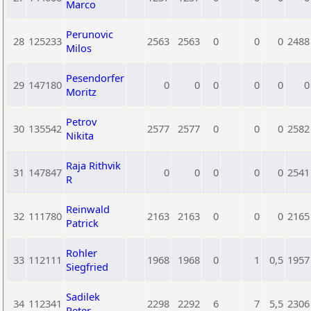
Marco
Perunovic
28
125233
2563
2563
0
0
0
2488
Milos
Pesendorfer
29
147180
0
0
0
0
0
0
Moritz
Petrov
30
135542
2577
2577
0
0
0
2582
Nikita
Raja Rithvik
31
147847
0
0
0
0
0
2541
R
Reinwald
32
111780
2163
2163
0
0
0
2165
Patrick
Rohler
33
112111
1968
1968
0
1
0,5
1957
Siegfried
Sadilek
34
112341
2298
2292
6
7
5,5
2306
Peter