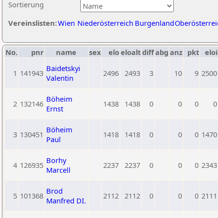
Sortierung
Vereinslisten:
Wien
Niederösterreich
Burgenland
Oberösterrei
No.
pnr
name
sex
elo
eloalt
diff
abg
anz
pkt
eloi
Baidetskyi
1
141943
2496
2493
3
10
9
2500
Valentin
Böheim
2
132146
1438
1438
0
0
0
0
Ernst
Böheim
3
130451
1418
1418
0
0
0
1470
Paul
Borhy
4
126935
2237
2237
0
0
0
2343
Marcell
Brod
5
101368
2112
2112
0
0
0
2111
Manfred DI.