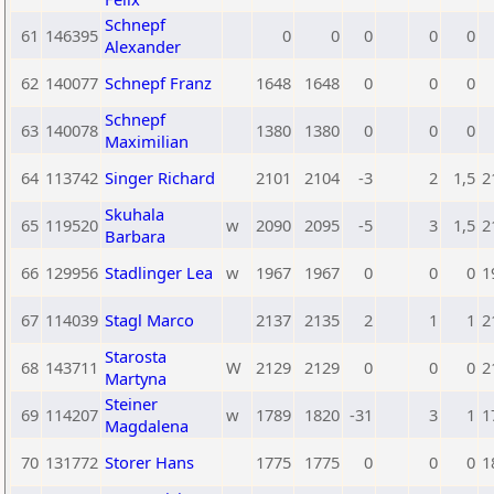
Schnepf
61
146395
0
0
0
0
0
Alexander
62
140077
Schnepf Franz
1648
1648
0
0
0
Schnepf
63
140078
1380
1380
0
0
0
Maximilian
64
113742
Singer Richard
2101
2104
-3
2
1,5
2
Skuhala
65
119520
w
2090
2095
-5
3
1,5
2
Barbara
66
129956
Stadlinger Lea
w
1967
1967
0
0
0
1
67
114039
Stagl Marco
2137
2135
2
1
1
2
Starosta
68
143711
W
2129
2129
0
0
0
2
Martyna
Steiner
69
114207
w
1789
1820
-31
3
1
1
Magdalena
70
131772
Storer Hans
1775
1775
0
0
0
1