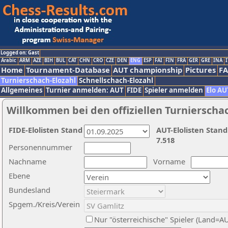
Logged on: Gast
Arabic
ARM
AZE
BIH
BUL
CAT
CHN
CRO
CZE
DEN
ENG
ESP
FAI
FIN
FRA
GER
GRE
INA
I
Home
Tournament-Database
AUT championship
Pictures
F
Turnierschach-Elozahl
Schnellschach-Elozahl
Allgemeines
Turnier anmelden: AUT
FIDE
Spieler anmelden
Elo AU
Willkommen bei den offiziellen Turnierscha
FIDE-Elolisten Stand
AUT-Elolisten Stand
7.518
Personennummer
Nachname
Vorname
Ebene
Bundesland
Spgem./Kreis/Verein
Nur "österreichische" Spieler (Land=A