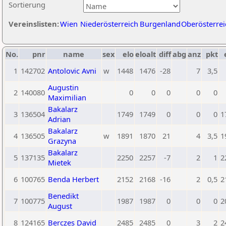
Sortierung
Vereinslisten:
Wien
Niederösterreich
Burgenland
Oberösterrei
No.
pnr
name
sex
elo
eloalt
diff
abg
anz
pkt
1
142702
Antolovic Avni
w
1448
1476
-28
7
3,5
Augustin
2
140080
0
0
0
0
0
Maximilian
Bakalarz
3
136504
1749
1749
0
0
0
1
Adrian
Bakalarz
4
136505
w
1891
1870
21
4
3,5
1
Grazyna
Bakalarz
5
137135
2250
2257
-7
2
1
2
Mietek
6
100765
Benda Herbert
2152
2168
-16
2
0,5
2
Benedikt
7
100775
1987
1987
0
0
0
2
August
8
124165
Berczes David
2485
2485
0
3
2
2