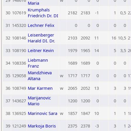
29
148616
w
0
0
0
0
0
Maria
Krumphals
30
107619
2182
2183
-1
1
0,5
2
Friedrich Dr. DI
31
145320
Lechner Felix
0
0
0
0
0
Leisenberger
32
108146
2103
2092
11
16
10,5
2
Harald DI. Dr.
33
108190
Leitner Kevin
1979
1965
14
5
3,5
2
Liebmann
34
108336
1689
1689
0
0
0
Franz
Mandzhieva
35
129058
w
1717
1717
0
0
0
1
Altana
36
108749
Mar Karmen
w
2065
2052
13
3
3
1
Marijanovic
37
143627
1200
1200
0
0
0
Mario
38
136925
Marinovic Sara
w
1857
1847
10
1
1
1
39
121249
Markoja Boris
2375
2378
-3
3
1
2