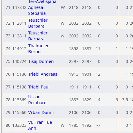
Ter-Avetisjana
71
147842
Agnesa
W
2118
2118
0
0
0
2
Stepania
Teuschler
72
112811
w
2032
2032
0
0
0
2
Barbara
Teuschler
73
112811
w
2032
2032
0
0
0
2
Barbara
Thalmeier
74
114912
1898
1887
11
1
1
1
Bernd
75
140724
Tisaj Domen
2297
2297
0
0
0
2
76
115136
Triebl Andreas
1913
1901
12
1
1
1
77
115138
Triebl Paul
1911
1911
0
0
0
1
Ussar
78
115369
1833
1829
4
6
3,5
1
Reinhard
79
115560
Vrban Damir
2106
2106
0
0
0
2
Vu Tran Tue
80
133323
w
1785
1792
-7
1
0
1
Anh