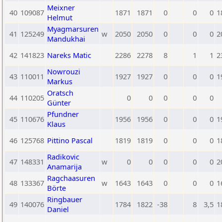
Meixner
40
109087
1871
1871
0
0
0
1
Helmut
Myagmarsuren
41
125249
w
2050
2050
0
0
0
2
Mandukhai
42
141823
Nareks Matic
2286
2278
8
1
1
2
Nowrouzi
43
110011
1927
1927
0
0
0
1
Markus
Oratsch
44
110205
0
0
0
0
0
Günter
Pfundner
45
110676
1956
1956
0
0
0
1
Klaus
46
125768
Pittino Pascal
1819
1819
0
0
0
1
Radikovic
47
148331
w
0
0
0
0
0
2
Anamarija
Ragchaasuren
48
133367
w
1643
1643
0
0
0
1
Börte
Ringbauer
49
140076
1784
1822
-38
8
3,5
1
Daniel