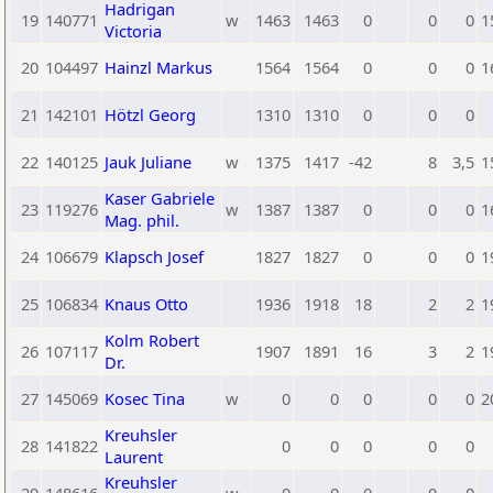
Hadrigan
19
140771
w
1463
1463
0
0
0
1
Victoria
20
104497
Hainzl Markus
1564
1564
0
0
0
1
21
142101
Hötzl Georg
1310
1310
0
0
0
22
140125
Jauk Juliane
w
1375
1417
-42
8
3,5
1
Kaser Gabriele
23
119276
w
1387
1387
0
0
0
1
Mag. phil.
24
106679
Klapsch Josef
1827
1827
0
0
0
1
25
106834
Knaus Otto
1936
1918
18
2
2
1
Kolm Robert
26
107117
1907
1891
16
3
2
1
Dr.
27
145069
Kosec Tina
w
0
0
0
0
0
2
Kreuhsler
28
141822
0
0
0
0
0
Laurent
Kreuhsler