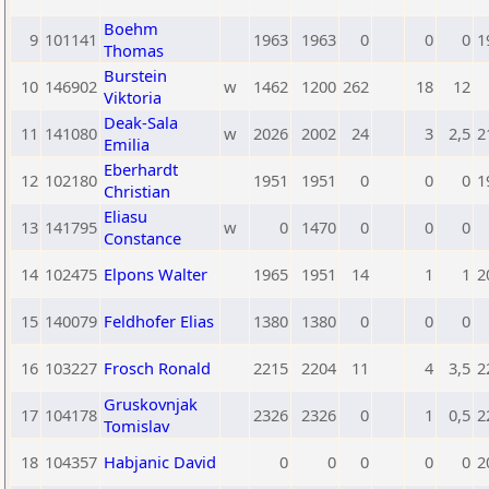
Boehm
9
101141
1963
1963
0
0
0
1
Thomas
Burstein
10
146902
w
1462
1200
262
18
12
Viktoria
Deak-Sala
11
141080
w
2026
2002
24
3
2,5
2
Emilia
Eberhardt
12
102180
1951
1951
0
0
0
1
Christian
Eliasu
13
141795
w
0
1470
0
0
0
Constance
14
102475
Elpons Walter
1965
1951
14
1
1
2
15
140079
Feldhofer Elias
1380
1380
0
0
0
16
103227
Frosch Ronald
2215
2204
11
4
3,5
2
Gruskovnjak
17
104178
2326
2326
0
1
0,5
2
Tomislav
18
104357
Habjanic David
0
0
0
0
0
2