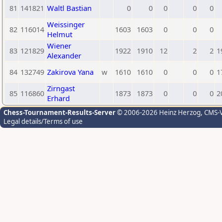
81
141821
Waltl Bastian
0
0
0
0
0
Weissinger
82
116014
1603
1603
0
0
0
Helmut
Wiener
83
121829
1922
1910
12
2
2
1
Alexander
84
132749
Zakirova Yana
w
1610
1610
0
0
0
1
Zirngast
85
116860
1873
1873
0
0
0
2
Erhard
Chess-Tournament-Results-Server
© 2006-2026 Heinz Herzog
, CMS-
Legal details/Terms of use