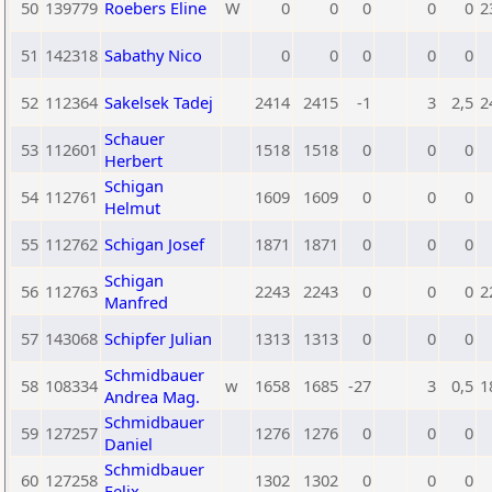
50
139779
Roebers Eline
W
0
0
0
0
0
2
51
142318
Sabathy Nico
0
0
0
0
0
52
112364
Sakelsek Tadej
2414
2415
-1
3
2,5
2
Schauer
53
112601
1518
1518
0
0
0
Herbert
Schigan
54
112761
1609
1609
0
0
0
Helmut
55
112762
Schigan Josef
1871
1871
0
0
0
Schigan
56
112763
2243
2243
0
0
0
2
Manfred
57
143068
Schipfer Julian
1313
1313
0
0
0
Schmidbauer
58
108334
w
1658
1685
-27
3
0,5
1
Andrea Mag.
Schmidbauer
59
127257
1276
1276
0
0
0
Daniel
Schmidbauer
60
127258
1302
1302
0
0
0
Felix