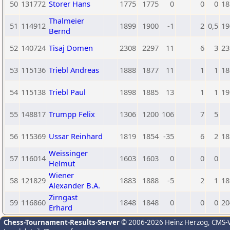
50
131772
Storer Hans
1775
1775
0
0
0
18
Thalmeier
51
114912
1899
1900
-1
2
0,5
19
Bernd
52
140724
Tisaj Domen
2308
2297
11
6
3
23
53
115136
Triebl Andreas
1888
1877
11
1
1
18
54
115138
Triebl Paul
1898
1885
13
1
1
19
55
148817
Trumpp Felix
1306
1200
106
7
5
56
115369
Ussar Reinhard
1819
1854
-35
6
2
18
Weissinger
57
116014
1603
1603
0
0
0
Helmut
Wiener
58
121829
1883
1888
-5
2
1
18
Alexander B.A.
Zirngast
59
116860
1848
1848
0
0
0
20
Erhard
Chess-Tournament-Results-Server
© 2006-2026 Heinz Herzog
, CMS-