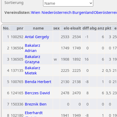
Sortierung
Vereinslisten:
Wien
Niederösterreich
Burgenland
Oberösterrei
No.
pnr
name
sex
elo
eloalt
diff
abg
anz
pkt
e
1
100292
Antal Gergely
2533
2534
-1
6
3
25
Bakalarz
2
136504
1749
1749
0
0
0
17
Adrian
Bakalarz
3
136505
w
1908
1892
16
6
3
19
Grazyna
Bakalarz
4
137135
2225
2225
0
2
0,5
21
Mietek
5
100765
Benda Herbert
2130
2138
-8
1
0
21
6
124165
Berczes David
2478
2470
8
6
3,5
23
7
150336
Breznik Ben
0
0
0
0
0
Eberhardt
8
102180
1941
1949
-8
1
0
19