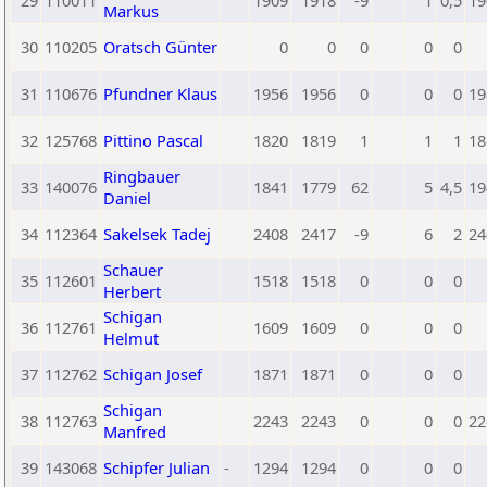
29
110011
1909
1918
-9
1
0,5
19
Markus
30
110205
Oratsch Günter
0
0
0
0
0
31
110676
Pfundner Klaus
1956
1956
0
0
0
19
32
125768
Pittino Pascal
1820
1819
1
1
1
18
Ringbauer
33
140076
1841
1779
62
5
4,5
19
Daniel
34
112364
Sakelsek Tadej
2408
2417
-9
6
2
24
Schauer
35
112601
1518
1518
0
0
0
Herbert
Schigan
36
112761
1609
1609
0
0
0
Helmut
37
112762
Schigan Josef
1871
1871
0
0
0
Schigan
38
112763
2243
2243
0
0
0
22
Manfred
39
143068
Schipfer Julian
-
1294
1294
0
0
0