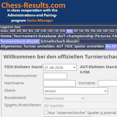
Logged on: Gast
Arabic
ARM
AZE
BIH
BUL
CAT
CHN
CRO
CZE
DEN
ENG
ESP
FAI
FIN
FRA
GER
GRE
INA
I
Home
Tournament-Database
AUT championship
Pictures
F
Turnierschach-Elozahl
Schnellschach-Elozahl
Allgemeines
Turnier anmelden: AUT
FIDE
Spieler anmelden
Elo AU
Willkommen bei den offiziellen Turnierscha
FIDE-Elolisten Stand
AUT-Elolisten Stand
6.936
Personennummer
Nachname
Vorname
Ebene
Bundesland
Spgem./Kreis/Verein
Nur "österreichische" Spieler (Land=A