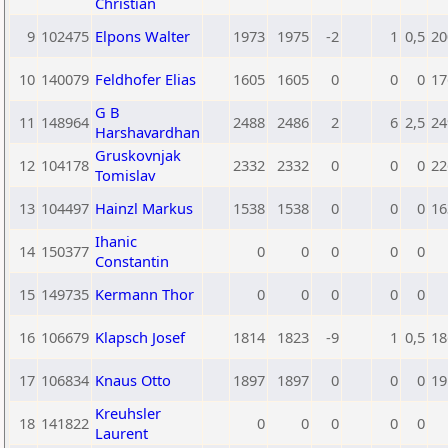
Christian
9
102475
Elpons Walter
1973
1975
-2
1
0,5
20
10
140079
Feldhofer Elias
1605
1605
0
0
0
17
G B
11
148964
2488
2486
2
6
2,5
24
Harshavardhan
Gruskovnjak
12
104178
2332
2332
0
0
0
22
Tomislav
13
104497
Hainzl Markus
1538
1538
0
0
0
16
Ihanic
14
150377
0
0
0
0
0
Constantin
15
149735
Kermann Thor
0
0
0
0
0
16
106679
Klapsch Josef
1814
1823
-9
1
0,5
18
17
106834
Knaus Otto
1897
1897
0
0
0
19
Kreuhsler
18
141822
0
0
0
0
0
Laurent