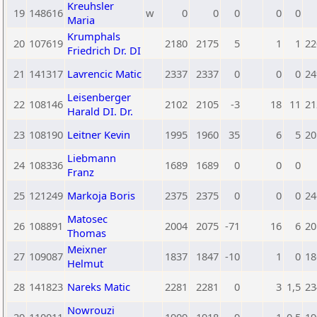
Kreuhsler
19
148616
w
0
0
0
0
0
Maria
Krumphals
20
107619
2180
2175
5
1
1
22
Friedrich Dr. DI
21
141317
Lavrencic Matic
2337
2337
0
0
0
24
Leisenberger
22
108146
2102
2105
-3
18
11
21
Harald DI. Dr.
23
108190
Leitner Kevin
1995
1960
35
6
5
20
Liebmann
24
108336
1689
1689
0
0
0
Franz
25
121249
Markoja Boris
2375
2375
0
0
0
24
Matosec
26
108891
2004
2075
-71
16
6
20
Thomas
Meixner
27
109087
1837
1847
-10
1
0
18
Helmut
28
141823
Nareks Matic
2281
2281
0
3
1,5
23
Nowrouzi