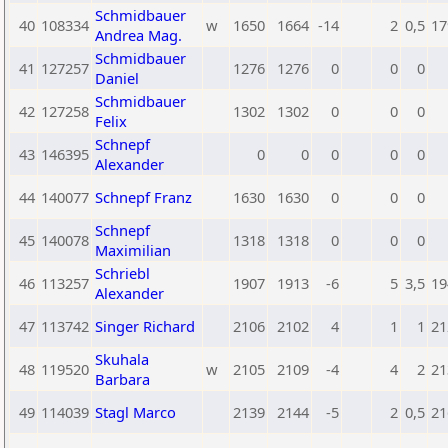
Schmidbauer
40
108334
w
1650
1664
-14
2
0,5
17
Andrea Mag.
Schmidbauer
41
127257
1276
1276
0
0
0
Daniel
Schmidbauer
42
127258
1302
1302
0
0
0
Felix
Schnepf
43
146395
0
0
0
0
0
Alexander
44
140077
Schnepf Franz
1630
1630
0
0
0
Schnepf
45
140078
1318
1318
0
0
0
Maximilian
Schriebl
46
113257
1907
1913
-6
5
3,5
19
Alexander
47
113742
Singer Richard
2106
2102
4
1
1
21
Skuhala
48
119520
w
2105
2109
-4
4
2
21
Barbara
49
114039
Stagl Marco
2139
2144
-5
2
0,5
21