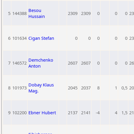
Besou
5
144388
2309
2309
0
0
0
23
Hussain
6
101634
Cigan Stefan
0
0
0
0
0
23
Demchenko
7
146572
2607
2607
0
0
0
26
Anton
Dobay Klaus
8
101973
2045
2037
8
1
0,5
20
Mag.
9
102200
Ebner Hubert
2137
2141
-4
4
1,5
21