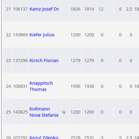
21
106137
Kainz Josef Dr.
1826
1814
12
6
2,5
18
22
143869
Kiefer Julius
1200
1200
0
0
0
23
137298
Kirsch Florian
1279
1279
0
0
0
Knappitsch
24
106831
1936
1936
0
0
0
18
Thomas
Kollmann
25
143825
w
1200
1200
0
0
0
Nova Stefanie
26
107292
Kozul Zdenko
2528
2531
-3
5
2,5
24