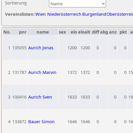
Sortierung
Vereinslisten:
Wien
Niederösterreich
Burgenland
Oberösterrei
No.
pnr
name
sex
elo
eloalt
diff
abg
anz
pkt
e
1
135055
Aurich Jonas
1200
1200
0
0
0
2
131787
Aurich Marvin
1372
1372
0
0
0
15
3
100416
Aurich Sven
1833
1833
0
0
0
18
4
133872
Bauer Simon
1646
1646
0
0
0
16