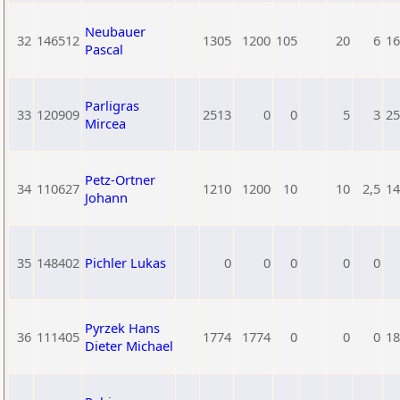
Neubauer
32
146512
1305
1200
105
20
6
16
Pascal
Parligras
33
120909
2513
0
0
5
3
25
Mircea
Petz-Ortner
34
110627
1210
1200
10
10
2,5
14
Johann
35
148402
Pichler Lukas
0
0
0
0
0
Pyrzek Hans
36
111405
1774
1774
0
0
0
18
Dieter Michael