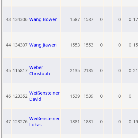
43
134306
Wang Bowen
1587
1587
0
0
0
17
44
134307
Wang Jiawen
1553
1553
0
0
0
15
Weber
45
115817
2135
2135
0
0
0
21
Christoph
Weißensteiner
46
123352
1539
1539
0
0
0
David
Weißensteiner
47
123276
1881
1881
0
0
0
19
Lukas