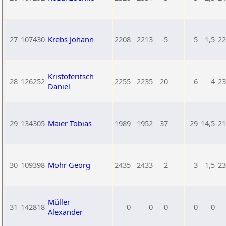
27
107430
Krebs Johann
2208
2213
-5
5
1,5
22
Kristoferitsch
28
126252
2255
2235
20
6
4
23
Daniel
29
134305
Maier Tobias
1989
1952
37
29
14,5
21
30
109398
Mohr Georg
2435
2433
2
3
1,5
23
Müller
31
142818
0
0
0
0
0
Alexander