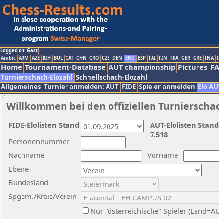
Logged on: Gast
Arabic
ARM
AZE
BIH
BUL
CAT
CHN
CRO
CZE
DEN
ENG
ESP
FAI
FIN
FRA
GER
GRE
INA
I
Home
Tournament-Database
AUT championship
Pictures
F
Turnierschach-Elozahl
Schnellschach-Elozahl
Allgemeines
Turnier anmelden: AUT
FIDE
Spieler anmelden
Elo AU
Willkommen bei den offiziellen Turnierscha
FIDE-Elolisten Stand
AUT-Elolisten Stand
7.518
Personennummer
Nachname
Vorname
Ebene
Bundesland
Spgem./Kreis/Verein
Nur "österreichische" Spieler (Land=A