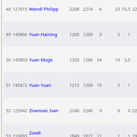
48
127615
Wendl Philipp
2208
2214
-6
23
15,5
22
49
145860
Yuan Haining
1200
1200
0
5
1
50
145863
Yuan Muge
1320
1266
54
10
3,5
51
145872
Yuan Yuan
1215
1200
15
5
1
52
125942
Zivanovic Ivan
2240
2240
0
0
0
22
Zoedl
53
116893
1849
1827
22
1
1
19