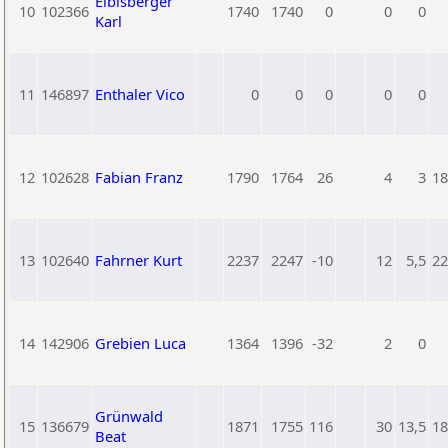
Eibisberger
10
102366
1740
1740
0
0
0
Karl
11
146897
Enthaler Vico
0
0
0
0
0
12
102628
Fabian Franz
1790
1764
26
4
3
18
13
102640
Fahrner Kurt
2237
2247
-10
12
5,5
22
14
142906
Grebien Luca
1364
1396
-32
2
0
Grünwald
15
136679
1871
1755
116
30
13,5
18
Beat