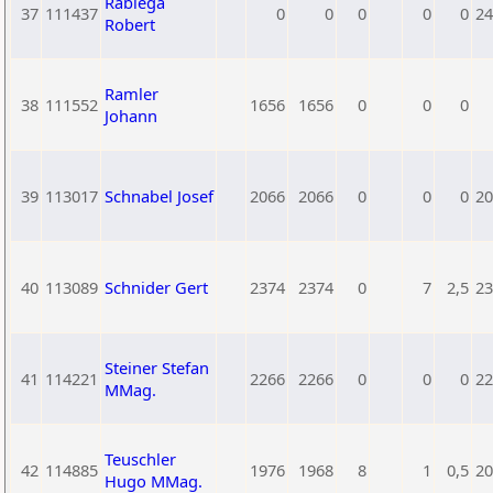
Rabiega
37
111437
0
0
0
0
0
24
Robert
Ramler
38
111552
1656
1656
0
0
0
Johann
39
113017
Schnabel Josef
2066
2066
0
0
0
20
40
113089
Schnider Gert
2374
2374
0
7
2,5
23
Steiner Stefan
41
114221
2266
2266
0
0
0
22
MMag.
Teuschler
42
114885
1976
1968
8
1
0,5
20
Hugo MMag.