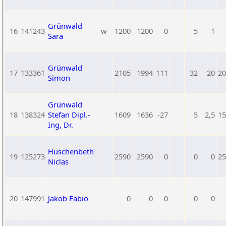
Grünwald
16
141243
w
1200
1200
0
5
1
Sara
Grünwald
17
133361
2105
1994
111
32
20
20
Simon
Grünwald
18
138324
Stefan Dipl.-
1609
1636
-27
5
2,5
15
Ing, Dr.
Huschenbeth
19
125273
2590
2590
0
0
0
25
Niclas
20
147991
Jakob Fabio
0
0
0
0
0