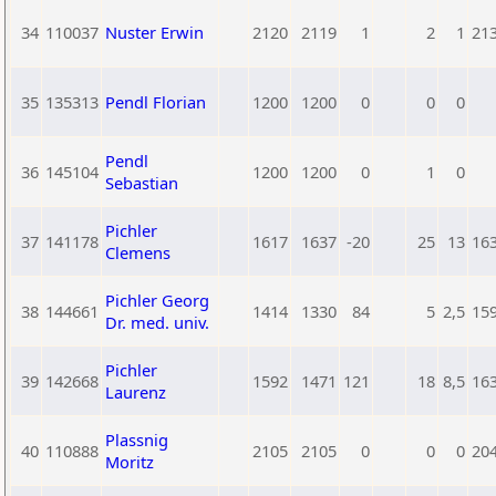
34
110037
Nuster Erwin
2120
2119
1
2
1
21
35
135313
Pendl Florian
1200
1200
0
0
0
Pendl
36
145104
1200
1200
0
1
0
Sebastian
Pichler
37
141178
1617
1637
-20
25
13
16
Clemens
Pichler Georg
38
144661
1414
1330
84
5
2,5
15
Dr. med. univ.
Pichler
39
142668
1592
1471
121
18
8,5
16
Laurenz
Plassnig
40
110888
2105
2105
0
0
0
20
Moritz