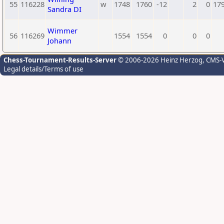
55
116228
w
1748
1760
-12
2
0
17
Sandra DI
Wimmer
56
116269
1554
1554
0
0
0
Johann
Chess-Tournament-Results-Server
© 2006-2026 Heinz Herzog
, CMS-
Legal details/Terms of use