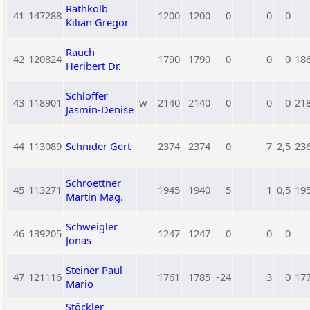
Rathkolb
41
147288
1200
1200
0
0
0
Kilian Gregor
Rauch
42
120824
1790
1790
0
0
0
18
Heribert Dr.
Schloffer
43
118901
w
2140
2140
0
0
0
21
Jasmin-Denise
44
113089
Schnider Gert
2374
2374
0
7
2,5
23
Schroettner
45
113271
1945
1940
5
1
0,5
19
Martin Mag.
Schweigler
46
139205
1247
1247
0
0
0
Jonas
Steiner Paul
47
121116
1761
1785
-24
3
0
17
Mario
Stöckler