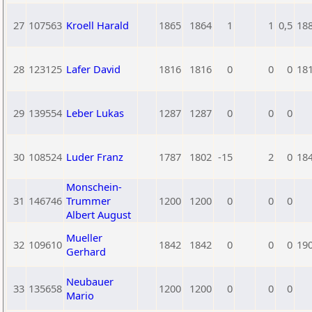
27
107563
Kroell Harald
1865
1864
1
1
0,5
18
28
123125
Lafer David
1816
1816
0
0
0
18
29
139554
Leber Lukas
1287
1287
0
0
0
30
108524
Luder Franz
1787
1802
-15
2
0
18
Monschein-
31
146746
Trummer
1200
1200
0
0
0
Albert August
Mueller
32
109610
1842
1842
0
0
0
19
Gerhard
Neubauer
33
135658
1200
1200
0
0
0
Mario