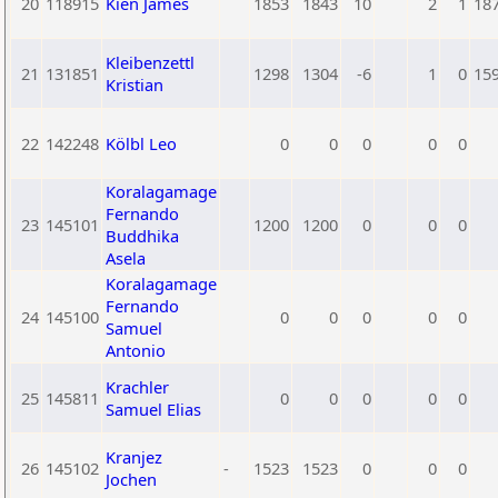
20
118915
Kien James
1853
1843
10
2
1
18
Kleibenzettl
21
131851
1298
1304
-6
1
0
15
Kristian
22
142248
Kölbl Leo
0
0
0
0
0
Koralagamage
Fernando
23
145101
1200
1200
0
0
0
Buddhika
Asela
Koralagamage
Fernando
24
145100
0
0
0
0
0
Samuel
Antonio
Krachler
25
145811
0
0
0
0
0
Samuel Elias
Kranjez
26
145102
-
1523
1523
0
0
0
Jochen