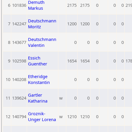
Demuth
6
101836
2175
2175
0
0
0
21
Markus
Deutschmann
7
142247
1200
1200
0
0
0
Moritz
Deutschmann
8
143677
0
0
0
0
0
Valentin
Essich
9
102598
1654
1654
0
0
0
17
Guenther
Etheridge
10
140208
0
0
0
0
0
Konstantin
Gartler
11
139624
w
0
0
0
0
0
Katharina
Groznik-
12
140794
w
1210
1210
0
0
0
Unger Lorena