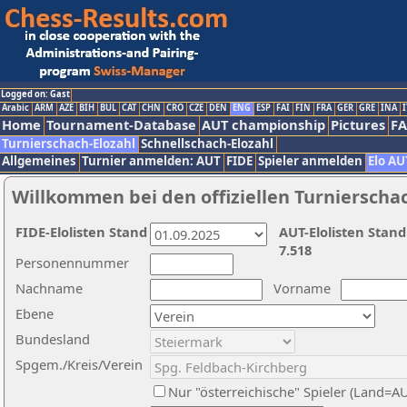
Logged on: Gast
Arabic
ARM
AZE
BIH
BUL
CAT
CHN
CRO
CZE
DEN
ENG
ESP
FAI
FIN
FRA
GER
GRE
INA
I
Home
Tournament-Database
AUT championship
Pictures
F
Turnierschach-Elozahl
Schnellschach-Elozahl
Allgemeines
Turnier anmelden: AUT
FIDE
Spieler anmelden
Elo AU
Willkommen bei den offiziellen Turnierscha
FIDE-Elolisten Stand
AUT-Elolisten Stand
7.518
Personennummer
Nachname
Vorname
Ebene
Bundesland
Spgem./Kreis/Verein
Nur "österreichische" Spieler (Land=A