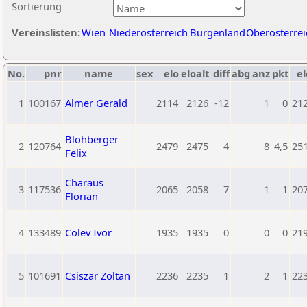
Sortierung
Vereinslisten:
Wien
Niederösterreich
Burgenland
Oberösterrei
No.
pnr
name
sex
elo
eloalt
diff
abg
anz
pkt
el
1
100167
Almer Gerald
2114
2126
-12
1
0
21
Blohberger
2
120764
2479
2475
4
8
4,5
25
Felix
Charaus
3
117536
2065
2058
7
1
1
20
Florian
4
133489
Colev Ivor
1935
1935
0
0
0
21
5
101691
Csiszar Zoltan
2236
2235
1
2
1
22