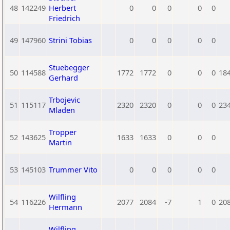
48
142249
Herbert
0
0
0
0
0
Friedrich
49
147960
Strini Tobias
0
0
0
0
0
Stuebegger
50
114588
1772
1772
0
0
0
18
Gerhard
Trbojevic
51
115117
2320
2320
0
0
0
23
Mladen
Tropper
52
143625
1633
1633
0
0
0
Martin
53
145103
Trummer Vito
0
0
0
0
0
Wilfling
54
116226
2077
2084
-7
1
0
20
Hermann
Wilfling