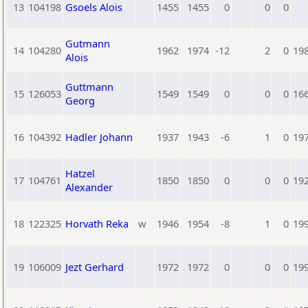
13
104198
Gsoels Alois
1455
1455
0
0
0
Gutmann
14
104280
1962
1974
-12
2
0
19
Alois
Guttmann
15
126053
1549
1549
0
0
0
16
Georg
16
104392
Hadler Johann
1937
1943
-6
1
0
19
Hatzel
17
104761
1850
1850
0
0
0
19
Alexander
18
122325
Horvath Reka
w
1946
1954
-8
1
0
19
19
106009
Jezt Gerhard
1972
1972
0
0
0
19