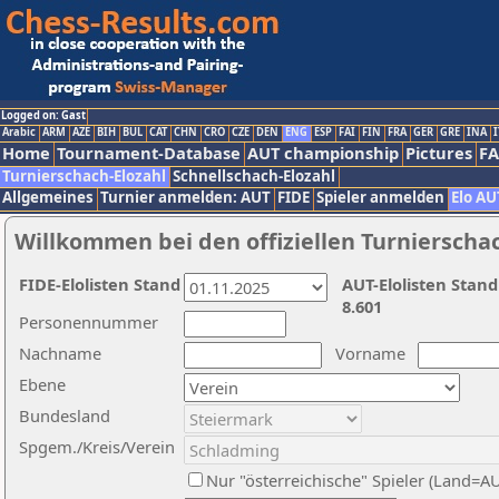
Logged on: Gast
Arabic
ARM
AZE
BIH
BUL
CAT
CHN
CRO
CZE
DEN
ENG
ESP
FAI
FIN
FRA
GER
GRE
INA
I
Home
Tournament-Database
AUT championship
Pictures
F
Turnierschach-Elozahl
Schnellschach-Elozahl
Allgemeines
Turnier anmelden: AUT
FIDE
Spieler anmelden
Elo AU
Willkommen bei den offiziellen Turnierscha
FIDE-Elolisten Stand
AUT-Elolisten Stand
8.601
Personennummer
Nachname
Vorname
Ebene
Bundesland
Spgem./Kreis/Verein
Nur "österreichische" Spieler (Land=A