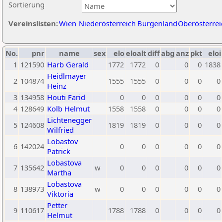
Sortierung
Vereinslisten:
Wien
Niederösterreich
Burgenland
Oberösterrei
No.
pnr
name
sex
elo
eloalt
diff
abg
anz
pkt
eloi
1
121590
Harb Gerald
1772
1772
0
0
0
1838
Heidlmayer
2
104874
1555
1555
0
0
0
0
Heinz
3
134958
Houti Farid
0
0
0
0
0
0
4
128649
Kolb Helmut
1558
1558
0
0
0
0
Lichtenegger
5
124608
1819
1819
0
0
0
0
Wilfried
Lobastov
6
142024
0
0
0
0
0
0
Patrick
Lobastova
7
135642
w
0
0
0
0
0
0
Martha
Lobastova
8
138973
w
0
0
0
0
0
0
Viktoria
Petter
9
110617
1788
1788
0
0
0
0
Helmut