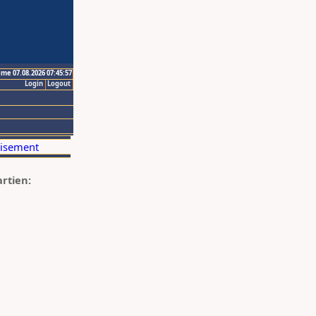
ime 07.08.2026 07:45:57
Login
Logout
artien: