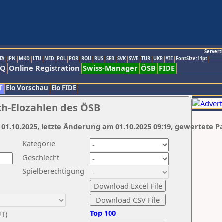
Servert
TA
JPN
MKD
LTU
NED
POL
POR
ROU
RUS
SRB
SVK
SWE
TUR
UKR
VIE
FontSize:11pt
AQ
Online Registration
Swiss-Manager
ÖSB
FIDE
T
Elo Vorschau
Elo FIDE
ch-Elozahlen des ÖSB
 01.10.2025, letzte Änderung am 01.10.2025 09:19, gewertete P
Kategorie
Geschlecht
Spielberechtigung
Top 100
UT)