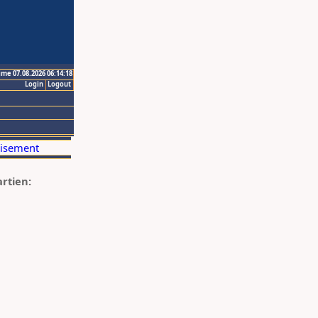
ime 07.08.2026 06:14:18
Login
Logout
artien: