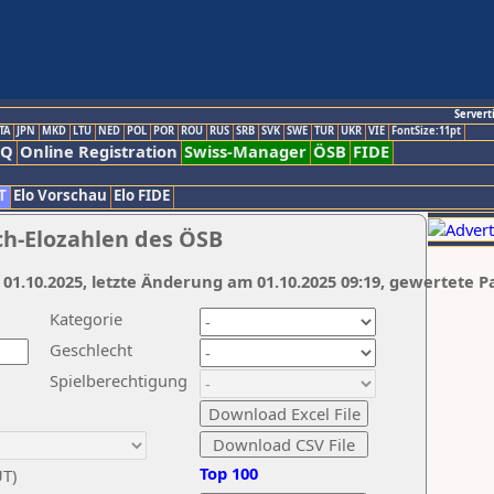
Servert
TA
JPN
MKD
LTU
NED
POL
POR
ROU
RUS
SRB
SVK
SWE
TUR
UKR
VIE
FontSize:11pt
AQ
Online Registration
Swiss-Manager
ÖSB
FIDE
T
Elo Vorschau
Elo FIDE
ch-Elozahlen des ÖSB
 01.10.2025, letzte Änderung am 01.10.2025 09:19, gewertete P
Kategorie
Geschlecht
Spielberechtigung
Top 100
UT)