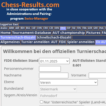
Logged on: Gast
Arabic
ARM
AZE
BIH
BUL
CAT
CHN
CRO
CZE
DEN
ENG
ESP
FAI
FIN
FRA
GER
GRE
INA
I
Home
Tournament-Database
AUT championship
Pictures
F
Turnierschach-Elozahl
Schnellschach-Elozahl
Allgemeines
Turnier anmelden: AUT
FIDE
Spieler anmelden
Elo AU
Willkommen bei den offiziellen Turnierscha
FIDE-Elolisten Stand
AUT-Elolisten Stand
8.601
Personennummer
Nachname
Vorname
Ebene
Bundesland
Spgem./Kreis/Verein
Nur "österreichische" Spieler (Land=A