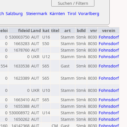
ch
Salzburg
Steiermark
Kärnten
Tirol
Vorarlberg
eloi
fideid
Land
kat
titel
art
bdld
vnr
verein
0
530003750
AUT
U16
Stamm
Stmk
8030
Fohnsdorf
0
1663283
AUT
S50
Stamm
Stmk
8030
Fohnsdorf
0
1678760
AUT
Stamm
Stmk
8030
Fohnsdorf
0
0
UKR
U12
Stamm
Stmk
8030
Fohnsdorf
1554
1633538
AUT
S65
Gast
Stmk
8030
Fohnsdorf
0
1623389
AUT
S65
Stamm
Stmk
8030
Fohnsdorf
0
0
UKR
U10
Stamm
Stmk
8030
Fohnsdorf
0
1663410
AUT
S65
Stamm
Stmk
8030
Fohnsdorf
0
1655388
AUT
Stamm
Stmk
8030
Fohnsdorf
0
530008972
AUT
U14
Stamm
Stmk
8030
Fohnsdorf
0
1650262
AUT
Stamm
Stmk
8030
Fohnsdorf
2160
14142368
AUT
CM
Gast
Stmk
8030
Fohnsdorf