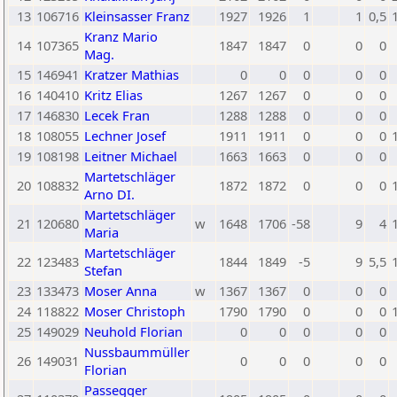
13
106716
Kleinsasser Franz
1927
1926
1
1
0,5
Kranz Mario
14
107365
1847
1847
0
0
0
Mag.
15
146941
Kratzer Mathias
0
0
0
0
0
16
140410
Kritz Elias
1267
1267
0
0
0
17
146830
Lecek Fran
1288
1288
0
0
0
18
108055
Lechner Josef
1911
1911
0
0
0
19
108198
Leitner Michael
1663
1663
0
0
0
Martetschläger
20
108832
1872
1872
0
0
0
Arno DI.
Martetschläger
21
120680
w
1648
1706
-58
9
4
Maria
Martetschläger
22
123483
1844
1849
-5
9
5,5
Stefan
23
133473
Moser Anna
w
1367
1367
0
0
0
24
118822
Moser Christoph
1790
1790
0
0
0
25
149029
Neuhold Florian
0
0
0
0
0
Nussbaummüller
26
149031
0
0
0
0
0
Florian
Passegger