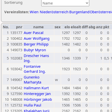
Sortierung
Vereinslisten:
Wien
Niederösterreich
Burgenland
Oberösterrei
No.
pnr
name
sex
elo
eloalt
diff
abg
anz
pkt
1
135177
Auer Pascal
1297
1297
0
0
0
2
100402
Auer Wolfgang
1702
1702
0
0
0
3
100835
Berger Philipp
1482
1482
0
0
0
4
149073
Bubyr Myron
0
0
0
0
0
Drescher Hans
5
102083
1346
1339
7
1
0,5
Ing.
Fontanive
6
103042
1923
1923
0
0
0
Gerhard Ing.
Gunenko
7
149067
w
0
0
0
0
0
Marharyta
8
104542
Hallmann Kurt
1484
1484
0
0
0
9
127590
Hinteregger Jan
1392
1392
0
0
0
10
148008
Hörbinger Jakob
1465
1465
0
0
0
11
125732
Hulla Paul
1506
1506
0
0
0
12
123205
Khalakhan Jurij
2162
2162
0
0
0