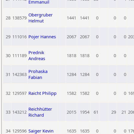
Emmanuil
Obergruber
28
138579
1441
1441
0
0
0
Helmut
29
111016
Pojer Hannes
2067
2067
0
0
0
20
Prednik
30
111189
1818
1818
0
0
0
Andreas
Prohaska
31
142363
1284
1284
0
0
0
Fabian
32
129597
Raicht Philipp
1582
1582
0
0
0
16
Reichhütter
33
143212
2015
1954
61
29
21
20
Richard
34
129596
Saiger Kevin
1635
1635
0
0
0
17