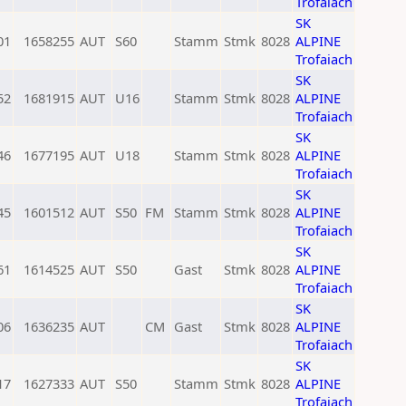
Trofaiach
SK
01
1658255
AUT
S60
Stamm
Stmk
8028
ALPINE
Trofaiach
SK
52
1681915
AUT
U16
Stamm
Stmk
8028
ALPINE
Trofaiach
SK
46
1677195
AUT
U18
Stamm
Stmk
8028
ALPINE
Trofaiach
SK
45
1601512
AUT
S50
FM
Stamm
Stmk
8028
ALPINE
Trofaiach
SK
61
1614525
AUT
S50
Gast
Stmk
8028
ALPINE
Trofaiach
SK
06
1636235
AUT
CM
Gast
Stmk
8028
ALPINE
Trofaiach
SK
17
1627333
AUT
S50
Stamm
Stmk
8028
ALPINE
Trofaiach