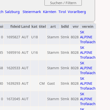
ch
Salzburg
Steiermark
Kärnten
Tirol
Vorarlberg
oi
fideid
Land
kat
titel
art
bdld
vnr
verein
SK
0
1695827
AUT
U18
Stamm
Stmk
8028
ALPINE
Trofaiach
SK
35
1695916
AUT
U16
Stamm
Stmk
8028
ALPINE
Trofaiach
SK
58
1620533
AUT
Stamm
Stmk
8028
ALPINE
Trofaiach
SK
30
1639293
AUT
CM
Gast
Stmk
8028
ALPINE
Trofaiach
SK
0
1672045
AUT
Stamm
Stmk
8028
ALPINE
Trofaiach
SK