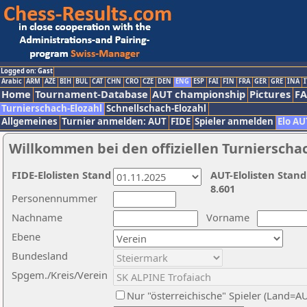
Logged on: Gast
Arabic
ARM
AZE
BIH
BUL
CAT
CHN
CRO
CZE
DEN
ENG
ESP
FAI
FIN
FRA
GER
GRE
INA
I
Home
Tournament-Database
AUT championship
Pictures
F
Turnierschach-Elozahl
Schnellschach-Elozahl
Allgemeines
Turnier anmelden: AUT
FIDE
Spieler anmelden
Elo AU
Willkommen bei den offiziellen Turnierscha
FIDE-Elolisten Stand
AUT-Elolisten Stand
8.601
Personennummer
Nachname
Vorname
Ebene
Bundesland
Spgem./Kreis/Verein
Nur "österreichische" Spieler (Land=A