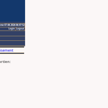
ime 07.08.2026 06:07:52
Login
Logout
artien: