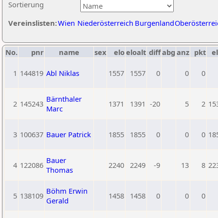
Sortierung
Vereinslisten:
Wien
Niederösterreich
Burgenland
Oberösterrei
No.
pnr
name
sex
elo
eloalt
diff
abg
anz
pkt
el
1
144819
Abl Niklas
1557
1557
0
0
0
Bärnthaler
2
145243
1371
1391
-20
5
2
15
Marc
3
100637
Bauer Patrick
1855
1855
0
0
0
18
Bauer
4
122086
2240
2249
-9
13
8
22
Thomas
Böhm Erwin
5
138109
1458
1458
0
0
0
Gerald