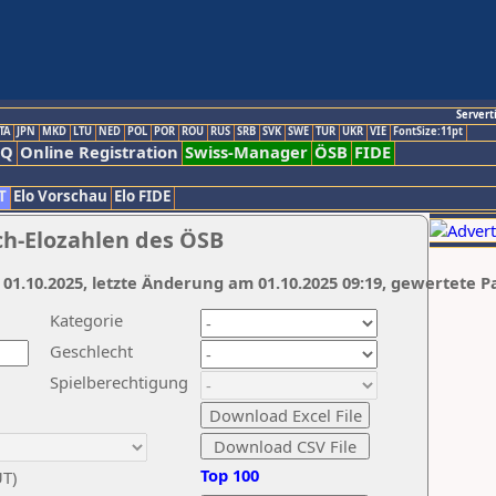
Servert
TA
JPN
MKD
LTU
NED
POL
POR
ROU
RUS
SRB
SVK
SWE
TUR
UKR
VIE
FontSize:11pt
AQ
Online Registration
Swiss-Manager
ÖSB
FIDE
T
Elo Vorschau
Elo FIDE
ch-Elozahlen des ÖSB
 01.10.2025, letzte Änderung am 01.10.2025 09:19, gewertete P
Kategorie
Geschlecht
Spielberechtigung
Top 100
UT)