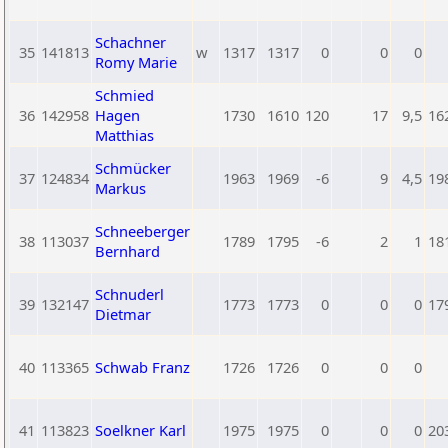
Schachner
35
141813
w
1317
1317
0
0
0
Romy Marie
Schmied
36
142958
Hagen
1730
1610
120
17
9,5
16
Matthias
Schmücker
37
124834
1963
1969
-6
9
4,5
19
Markus
Schneeberger
38
113037
1789
1795
-6
2
1
18
Bernhard
Schnuderl
39
132147
1773
1773
0
0
0
17
Dietmar
40
113365
Schwab Franz
1726
1726
0
0
0
41
113823
Soelkner Karl
1975
1975
0
0
0
20