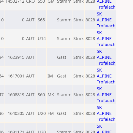
84
14502712
CRO
S50
GM
Stamm
Stmk
8028
ALPINE
Trofaiach
SK
0
0
AUT
S65
Stamm
Stmk
8028
ALPINE
Trofaiach
SK
0
0
AUT
U14
Stamm
Stmk
8028
ALPINE
Trofaiach
SK
94
1623915
AUT
Gast
Stmk
8028
ALPINE
Trofaiach
SK
64
1617001
AUT
IM
Gast
Stmk
8028
ALPINE
Trofaiach
SK
47
1608819
AUT
S60
MK
Stamm
Stmk
8028
ALPINE
Trofaiach
SK
96
1640305
AUT
U20
FM
Gast
Stmk
8028
ALPINE
Trofaiach
SK
86
1691171
AUT
U20
Stamm
Stmk
8028
ALPINE