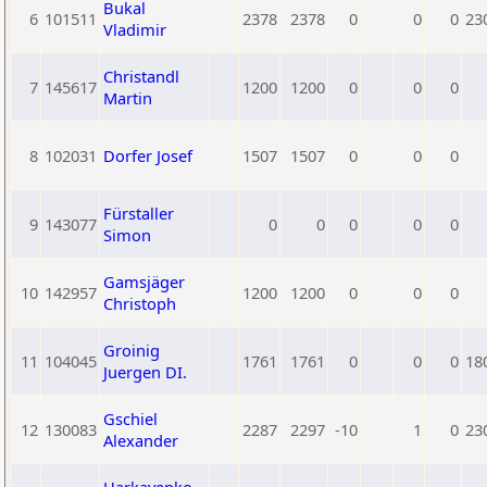
Bukal
6
101511
2378
2378
0
0
0
23
Vladimir
Christandl
7
145617
1200
1200
0
0
0
Martin
8
102031
Dorfer Josef
1507
1507
0
0
0
Fürstaller
9
143077
0
0
0
0
0
Simon
Gamsjäger
10
142957
1200
1200
0
0
0
Christoph
Groinig
11
104045
1761
1761
0
0
0
18
Juergen DI.
Gschiel
12
130083
2287
2297
-10
1
0
23
Alexander