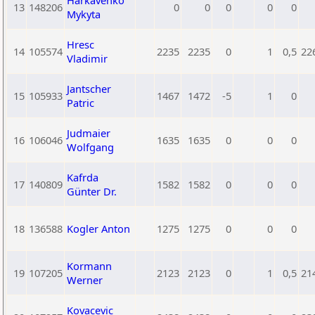
Harkavenko
13
148206
0
0
0
0
0
Mykyta
Hresc
14
105574
2235
2235
0
1
0,5
22
Vladimir
Jantscher
15
105933
1467
1472
-5
1
0
Patric
Judmaier
16
106046
1635
1635
0
0
0
Wolfgang
Kafrda
17
140809
1582
1582
0
0
0
Günter Dr.
18
136588
Kogler Anton
1275
1275
0
0
0
Kormann
19
107205
2123
2123
0
1
0,5
21
Werner
Kovacevic