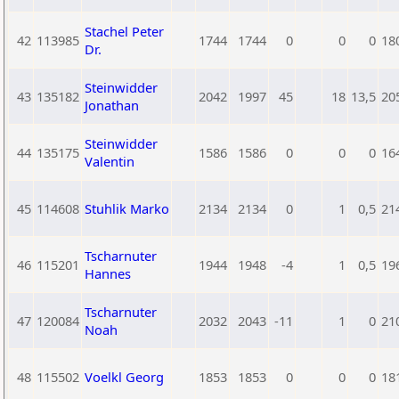
Stachel Peter
42
113985
1744
1744
0
0
0
18
Dr.
Steinwidder
43
135182
2042
1997
45
18
13,5
20
Jonathan
Steinwidder
44
135175
1586
1586
0
0
0
16
Valentin
45
114608
Stuhlik Marko
2134
2134
0
1
0,5
21
Tscharnuter
46
115201
1944
1948
-4
1
0,5
19
Hannes
Tscharnuter
47
120084
2032
2043
-11
1
0
21
Noah
48
115502
Voelkl Georg
1853
1853
0
0
0
18