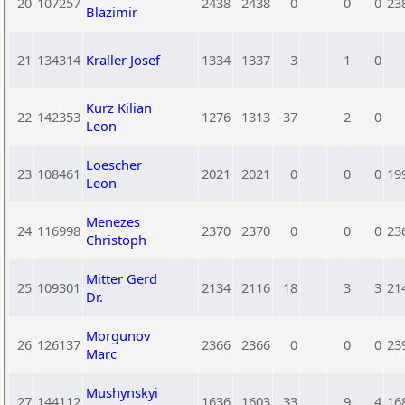
20
107257
2438
2438
0
0
0
23
Blazimir
21
134314
Kraller Josef
1334
1337
-3
1
0
Kurz Kilian
22
142353
1276
1313
-37
2
0
Leon
Loescher
23
108461
2021
2021
0
0
0
19
Leon
Menezes
24
116998
2370
2370
0
0
0
23
Christoph
Mitter Gerd
25
109301
2134
2116
18
3
3
21
Dr.
Morgunov
26
126137
2366
2366
0
0
0
23
Marc
Mushynskyi
27
144112
1636
1603
33
9
4
16