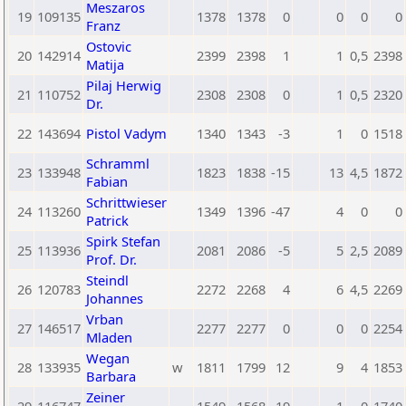
Meszaros
19
109135
1378
1378
0
0
0
0
Franz
Ostovic
20
142914
2399
2398
1
1
0,5
2398
Matija
Pilaj Herwig
21
110752
2308
2308
0
1
0,5
2320
Dr.
22
143694
Pistol Vadym
1340
1343
-3
1
0
1518
Schramml
23
133948
1823
1838
-15
13
4,5
1872
Fabian
Schrittwieser
24
113260
1349
1396
-47
4
0
0
Patrick
Spirk Stefan
25
113936
2081
2086
-5
5
2,5
2089
Prof. Dr.
Steindl
26
120783
2272
2268
4
6
4,5
2269
Johannes
Vrban
27
146517
2277
2277
0
0
0
2254
Mladen
Wegan
28
133935
w
1811
1799
12
9
4
1853
Barbara
Zeiner