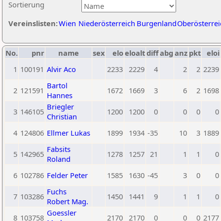
Sortierung
Vereinslisten:
Wien
Niederösterreich
Burgenland
Oberösterrei
No.
pnr
name
sex
elo
eloalt
diff
abg
anz
pkt
eloi
1
100191
Alvir Aco
2233
2229
4
2
2
2239
Bartol
2
121591
1672
1669
3
6
2
1698
Hannes
Briegler
3
146105
1200
1200
0
0
0
0
Christian
4
124806
Ellmer Lukas
1899
1934
-35
10
3
1889
Fabsits
5
142965
1278
1257
21
1
1
0
Roland
6
102786
Felder Peter
1585
1630
-45
3
0
0
Fuchs
7
103286
1450
1441
9
1
1
0
Robert Mag.
Goessler
8
103758
2170
2170
0
0
0
2177