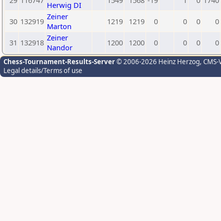
29
116747
1549
1568
-19
1
0
1740
Herwig DI
Zeiner
30
132919
1219
1219
0
0
0
0
Marton
Zeiner
31
132918
1200
1200
0
0
0
0
Nandor
Chess-Tournament-Results-Server
© 2006-2026 Heinz Herzog
, CMS-
Legal details/Terms of use