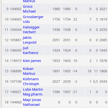
Markus
Gross
9
104062
1980
1980
0
0
0
2021
Michael
Grossberger
10
104065
1756
1734
22
7
5
1819
Udo
Halsegger
11
104544
1938
1938
0
0
0
2033
Herbert
Jakits
12
105861
2051
2051
0
0
0
2085
Leopold
Jud
13
106045
1924
1924
0
0
0
1943
Karlheinz
14
118915
Kien James
1853
1843
10
2
1
1878
Koban
15
106890
1891
1905
-14
18
11
1868
Markus
Kollmann
16
107108
2027
2029
-2
1
0,5
2043
Christoph
Lobe Martin
17
146621
1586
1607
-21
1
0
0
Mag.pharm.
Mayr Jonas
18
144660
0
0
0
0
0
0
Nathanael