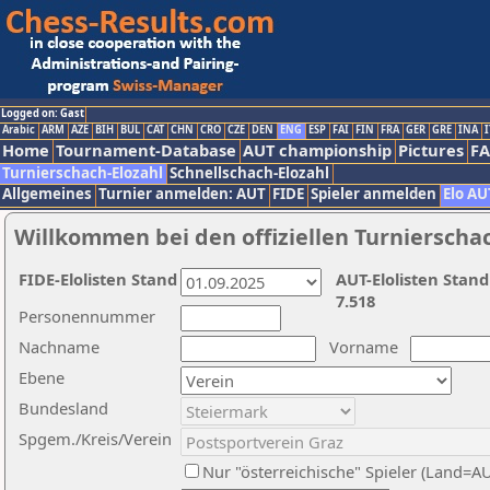
Logged on: Gast
Arabic
ARM
AZE
BIH
BUL
CAT
CHN
CRO
CZE
DEN
ENG
ESP
FAI
FIN
FRA
GER
GRE
INA
I
Home
Tournament-Database
AUT championship
Pictures
F
Turnierschach-Elozahl
Schnellschach-Elozahl
Allgemeines
Turnier anmelden: AUT
FIDE
Spieler anmelden
Elo AU
Willkommen bei den offiziellen Turnierscha
FIDE-Elolisten Stand
AUT-Elolisten Stand
7.518
Personennummer
Nachname
Vorname
Ebene
Bundesland
Spgem./Kreis/Verein
Nur "österreichische" Spieler (Land=A