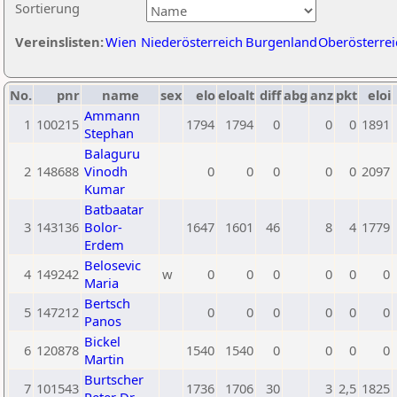
Sortierung
Vereinslisten:
Wien
Niederösterreich
Burgenland
Oberösterrei
No.
pnr
name
sex
elo
eloalt
diff
abg
anz
pkt
eloi
Ammann
1
100215
1794
1794
0
0
0
1891
Stephan
Balaguru
2
148688
Vinodh
0
0
0
0
0
2097
Kumar
Batbaatar
3
143136
Bolor-
1647
1601
46
8
4
1779
Erdem
Belosevic
4
149242
w
0
0
0
0
0
0
Maria
Bertsch
5
147212
0
0
0
0
0
0
Panos
Bickel
6
120878
1540
1540
0
0
0
0
Martin
Burtscher
7
101543
1736
1706
30
3
2,5
1825