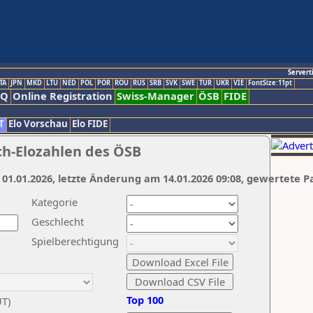
Servert
TA
JPN
MKD
LTU
NED
POL
POR
ROU
RUS
SRB
SVK
SWE
TUR
UKR
VIE
FontSize:11pt
AQ
Online Registration
Swiss-Manager
ÖSB
FIDE
T
Elo Vorschau
Elo FIDE
ch-Elozahlen des ÖSB
 01.01.2026, letzte Änderung am 14.01.2026 09:08, gewertete P
Kategorie
Geschlecht
Spielberechtigung
Top 100
UT)