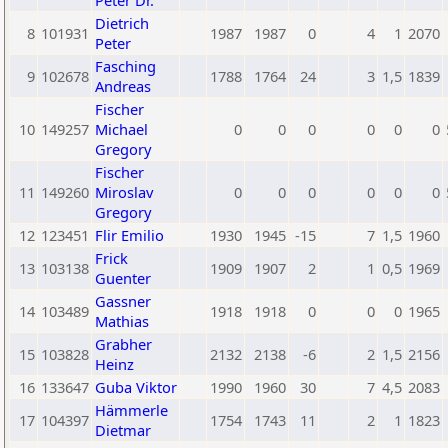
Peter Dr.
Dietrich
8
101931
1987
1987
0
4
1
2070
Peter
Fasching
9
102678
1788
1764
24
3
1,5
1839
Andreas
Fischer
10
149257
Michael
0
0
0
0
0
0
Gregory
Fischer
11
149260
Miroslav
0
0
0
0
0
0
Gregory
12
123451
Flir Emilio
1930
1945
-15
7
1,5
1960
Frick
13
103138
1909
1907
2
1
0,5
1969
Guenter
Gassner
14
103489
1918
1918
0
0
0
1965
Mathias
Grabher
15
103828
2132
2138
-6
2
1,5
2156
Heinz
16
133647
Guba Viktor
1990
1960
30
7
4,5
2083
Hämmerle
17
104397
1754
1743
11
2
1
1823
Dietmar