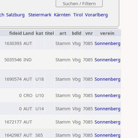
ch
Salzburg
Steiermark
Kärnten
Tirol
Vorarlberg
fideid
Land
kat
titel
art
bdld
vnr
verein
1630393
AUT
Stamm
Vbg
7085
Sonnenberg
5035546
IND
Stamm
Vbg
7085
Sonnenberg
1690574
AUT
U18
Stamm
Vbg
7085
Sonnenberg
0
CRO
U10
Stamm
Vbg
7085
Sonnenberg
0
AUT
U14
Stamm
Vbg
7085
Sonnenberg
1672177
AUT
Stamm
Vbg
7085
Sonnenberg
1642987
AUT
S65
Stamm
Vbg
7085
Sonnenberg