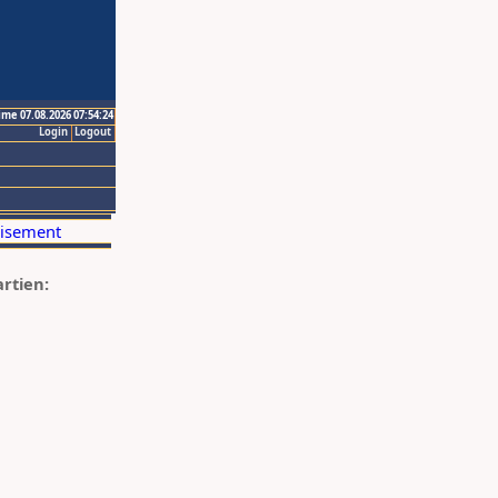
ime 07.08.2026 07:54:24
Login
Logout
artien: