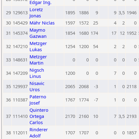
Edgar Ing.
Loretz
29
129613
1895
1886
9
9
3,5
1946
Jonas
30
145429
Mähr Niclas
1597
1572
25
4
2
0
Maymo
31
145374
1854
1680
174
17
12
1952
Gazwan
Metzger
32
147210
1254
1200
54
2
2
0
Lukas
Metzger
33
148631
0
0
0
0
0
0
Martin
Nigsch
34
147209
1200
0
0
7
0
0
Linus
Nisavic
35
129937
2065
2068
-3
1
0
2118
Uros
Paterno
36
110387
1767
1774
-7
1
0
0
Josef
Quintero
37
111410
Ortega
2170
2160
10
7
3,5
2193
Carlos
Rinderer
38
112011
1707
1707
0
0
0
1857
Adolf