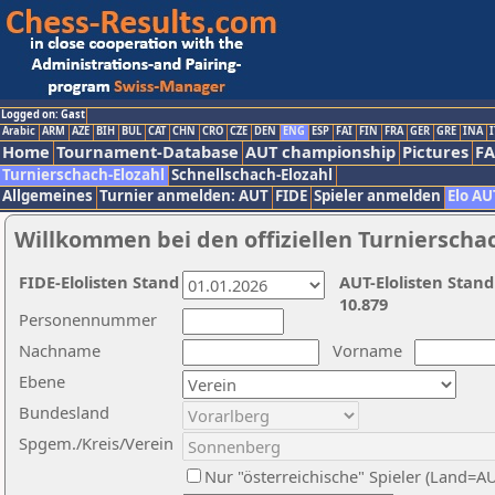
Logged on: Gast
Arabic
ARM
AZE
BIH
BUL
CAT
CHN
CRO
CZE
DEN
ENG
ESP
FAI
FIN
FRA
GER
GRE
INA
I
Home
Tournament-Database
AUT championship
Pictures
F
Turnierschach-Elozahl
Schnellschach-Elozahl
Allgemeines
Turnier anmelden: AUT
FIDE
Spieler anmelden
Elo AU
Willkommen bei den offiziellen Turnierscha
FIDE-Elolisten Stand
AUT-Elolisten Stand
10.879
Personennummer
Nachname
Vorname
Ebene
Bundesland
Spgem./Kreis/Verein
Nur "österreichische" Spieler (Land=A