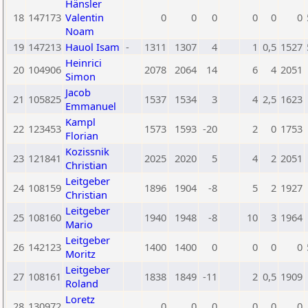
Hänsler
18
147173
Valentin
0
0
0
0
0
0
Noam
19
147213
Hauol Isam
-
1311
1307
4
1
0,5
1527
Heinrici
20
104906
2078
2064
14
6
4
2051
Simon
Jacob
21
105825
1537
1534
3
4
2,5
1623
Emmanuel
Kampl
22
123453
1573
1593
-20
2
0
1753
Florian
Kozissnik
23
121841
2025
2020
5
4
2
2051
Christian
Leitgeber
24
108159
1896
1904
-8
5
2
1927
Christian
Leitgeber
25
108160
1940
1948
-8
10
3
1964
Mario
Leitgeber
26
142123
1400
1400
0
0
0
0
Moritz
Leitgeber
27
108161
1838
1849
-11
2
0,5
1909
Roland
Loretz
28
130972
0
0
0
0
0
0