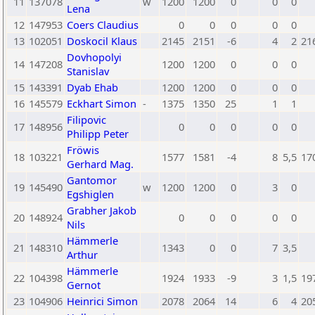
11
137078
w
1200
1200
0
0
0
Lena
12
147953
Coers Claudius
0
0
0
0
0
13
102051
Doskocil Klaus
2145
2151
-6
4
2
21
Dovhopolyi
14
147208
1200
1200
0
0
0
Stanislav
15
143391
Dyab Ehab
1200
1200
0
0
0
16
145579
Eckhart Simon
-
1375
1350
25
1
1
Filipovic
17
148956
0
0
0
0
0
Philipp Peter
Fröwis
18
103221
1577
1581
-4
8
5,5
17
Gerhard Mag.
Gantomor
19
145490
w
1200
1200
0
3
0
Egshiglen
Grabher Jakob
20
148924
0
0
0
0
0
Nils
Hämmerle
21
148310
1343
0
0
7
3,5
Arthur
Hämmerle
22
104398
1924
1933
-9
3
1,5
19
Gernot
23
104906
Heinrici Simon
2078
2064
14
6
4
20