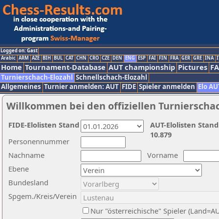
Logged on: Gast
Arabic
ARM
AZE
BIH
BUL
CAT
CHN
CRO
CZE
DEN
ENG
ESP
FAI
FIN
FRA
GER
GRE
INA
I
Home
Tournament-Database
AUT championship
Pictures
F
Turnierschach-Elozahl
Schnellschach-Elozahl
Allgemeines
Turnier anmelden: AUT
FIDE
Spieler anmelden
Elo AU
Willkommen bei den offiziellen Turnierscha
FIDE-Elolisten Stand
AUT-Elolisten Stand
10.879
Personennummer
Nachname
Vorname
Ebene
Bundesland
Spgem./Kreis/Verein
Nur "österreichische" Spieler (Land=A