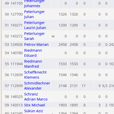
Peterlunger
49
141105
0
0
0
0
0
Johannes
Peterlunger
50
127700
1326
1326
0
0
0
Julian
Peterlunger
51
143271
1200
1200
0
0
0
Laurin Julian
Peterlunger
52
143272
w
0
0
0
0
0
Sarah
53
124926
Petrov Marian
2458
2458
0
0
0
24
Riedmann
54
140780
0
0
0
0
0
Eduard
Riedmann
55
111944
1533
1533
0
0
0
16
Manfred
Scheffknecht
56
112639
1546
1546
0
0
0
Klemens
Schmidlechner
57
112939
2148
2131
17
9
6,5
21
Alexander
Schranz
58
148525
0
0
0
0
0
Adrian Marco
59
143513
Stix Michael
1903
1895
8
3
2
19
Sükün Aziz
60
142245
-
1364
1364
0
0
0