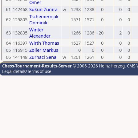
Ömer
61
142468
Sükün Zümra
w
1238
1238
0
0
0
Tschemernjak
62
125805
1571
1571
0
0
0
Dominik
Winter
63
132835
1266
1286
-20
2
0
Alexander
64
116397
Wirth Thomas
1527
1527
0
0
0
65
116915
Zoller Markus
0
0
0
0
0
66
141148
Zurnaci Sena
w
1261
1261
0
0
0
Chess-Tournament-Results-Server
© 2006-2026 Heinz Herzog
, CMS-
Legal details/Terms of use