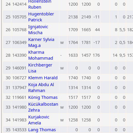
Hollenstein
24
142414
1200
1200
0
0
0
Ruben
Hugentobler
25
105705
2138
2149
-11
1
0
21
Patrick
Ignjatovic
26
105768
1709
1665
44
8
5,5
18
Mischa
Karner Sylvia
27
106349
w
1764
1781
-17
2
0,5
18
Mag.a
Kharma
28
143390
-
1633
1457
176
14
9,5
15
Mohammad
Kirchberger
29
146091
w
0
0
0
0
0
Lisa
30
106727
Klemm Harald
1740
1740
0
0
0
Koja Abdu Al
31
137947
1314
1314
0
0
0
Rahman
32
119661
König Thomas
1517
1517
0
0
0
Kücükalbostan
33
141980
w
1200
1200
0
0
0
Zehra
Kurjakovic
34
141983
w
1258
1258
0
0
0
Amela
35
143533
Lang Thomas
0
0
0
0
0