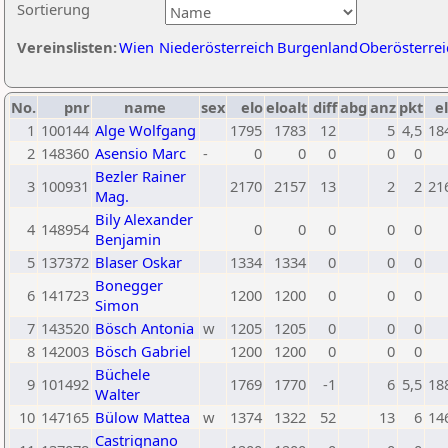
Sortierung
Vereinslisten:
Wien
Niederösterreich
Burgenland
Oberösterrei
No.
pnr
name
sex
elo
eloalt
diff
abg
anz
pkt
el
1
100144
Alge Wolfgang
1795
1783
12
5
4,5
18
2
148360
Asensio Marc
-
0
0
0
0
0
Bezler Rainer
3
100931
2170
2157
13
2
2
21
Mag.
Bily Alexander
4
148954
0
0
0
0
0
Benjamin
5
137372
Blaser Oskar
1334
1334
0
0
0
Bonegger
6
141723
1200
1200
0
0
0
Simon
7
143520
Bösch Antonia
w
1205
1205
0
0
0
8
142003
Bösch Gabriel
1200
1200
0
0
0
Büchele
9
101492
1769
1770
-1
6
5,5
18
Walter
10
147165
Bülow Mattea
w
1374
1322
52
13
6
14
Castrignano