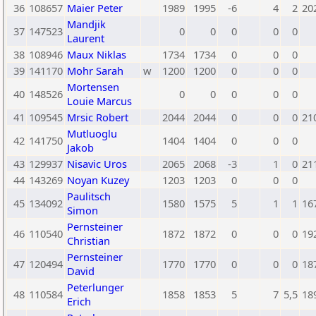
36
108657
Maier Peter
1989
1995
-6
4
2
20
Mandjik
37
147523
0
0
0
0
0
Laurent
38
108946
Maux Niklas
1734
1734
0
0
0
39
141170
Mohr Sarah
w
1200
1200
0
0
0
Mortensen
40
148526
0
0
0
0
0
Louie Marcus
41
109545
Mrsic Robert
2044
2044
0
0
0
21
Mutluoglu
42
141750
1404
1404
0
0
0
Jakob
43
129937
Nisavic Uros
2065
2068
-3
1
0
21
44
143269
Noyan Kuzey
1203
1203
0
0
0
Paulitsch
45
134092
1580
1575
5
1
1
16
Simon
Pernsteiner
46
110540
1872
1872
0
0
0
19
Christian
Pernsteiner
47
120494
1770
1770
0
0
0
18
David
Peterlunger
48
110584
1858
1853
5
7
5,5
18
Erich