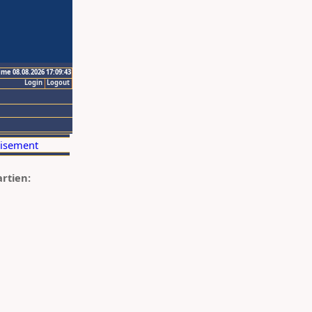
ime 08.08.2026 17:09:43
Login
Logout
artien: