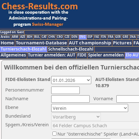
Logged on: Gast
Arabic
ARM
AZE
BIH
BUL
CAT
CHN
CRO
CZE
DEN
ENG
ESP
FAI
FIN
FRA
GER
GRE
INA
I
Home
Tournament-Database
AUT championship
Pictures
F
Turnierschach-Elozahl
Schnellschach-Elozahl
Allgemeines
Turnier anmelden: AUT
FIDE
Spieler anmelden
Elo AU
Willkommen bei den offiziellen Turnierscha
FIDE-Elolisten Stand
AUT-Elolisten Stand
10.879
Personennummer
Nachname
Vorname
Ebene
Bundesland
Spgem./Kreis/Verein
Nur "österreichische" Spieler (Land=A