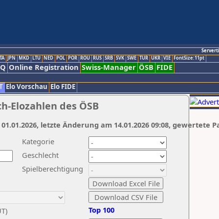
Servert
TA
JPN
MKD
LTU
NED
POL
POR
ROU
RUS
SRB
SVK
SWE
TUR
UKR
VIE
FontSize:11pt
AQ
Online Registration
Swiss-Manager
ÖSB
FIDE
T
Elo Vorschau
Elo FIDE
ch-Elozahlen des ÖSB
 01.01.2026, letzte Änderung am 14.01.2026 09:08, gewertete P
Kategorie
Geschlecht
Spielberechtigung
Top 100
UT)