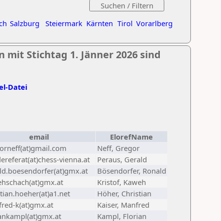
ch
Salzburg
Steiermark
Kärnten
Tirol
Vorarlberg
 mit Stichtag 1. Jänner 2026 sind
el-Datei
email
ElorefName
orneff(at)gmail.com
Neff, Gregor
ereferat(at)chess-vienna.at
Peraus, Gerald
ld.boesendorfer(at)gmx.at
Bösendorfer, Ronald
hschach(at)gmx.at
Kristof, Kaweh
stian.hoeher(at)a1.net
Höher, Christian
red-k(at)gmx.at
Kaiser, Manfred
iankampl(at)gmx.at
Kampl, Florian