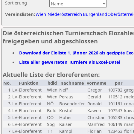
Sortierung
Vereinslisten:
Wien
Niederösterreich
Burgenland
Oberösterrei
Die österreichischen Turnierschach Elozahlen
freigegeben und abgeschlossen
Download der Eloliste 1. Jänner 2026 als gezippte Exc
Liste aller gewerteten Turniere als Excel-Datei
Aktuelle Liste der Eloreferenten:
No.
Funktion
bdld
nachname
vorname
pnr
1
LV-Eloreferent
Wien
Neff
Gregor
109782
greg
2
LV-Eloreferent
Wien
Peraus
Gerald
110512
meld
3
LV-Eloreferent
NÖ
Bösendorfer
Ronald
101161
rona
4
LV-Eloreferent
Bgld
Kristof
Kaweh
107547
kawe
5
LV-Eloreferent
OÖ
Höher
Christian
105233
chri
6
LV-Eloreferent
Sbg
Kaiser
Manfred
106149
manf
7
LV-Eloreferent
Tir
Kampl
Florian
123453
flor