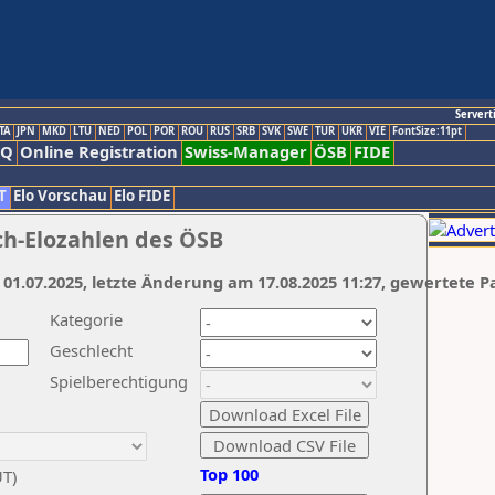
Servert
TA
JPN
MKD
LTU
NED
POL
POR
ROU
RUS
SRB
SVK
SWE
TUR
UKR
VIE
FontSize:11pt
AQ
Online Registration
Swiss-Manager
ÖSB
FIDE
T
Elo Vorschau
Elo FIDE
ch-Elozahlen des ÖSB
 01.07.2025, letzte Änderung am 17.08.2025 11:27, gewertete P
Kategorie
Geschlecht
Spielberechtigung
Top 100
UT)