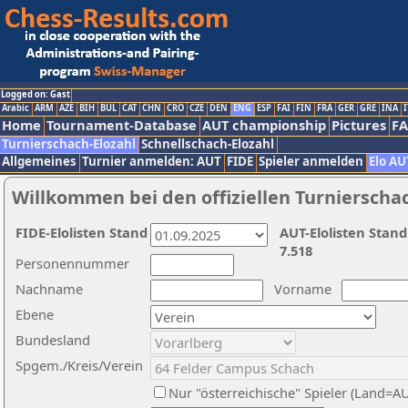
Logged on: Gast
Arabic
ARM
AZE
BIH
BUL
CAT
CHN
CRO
CZE
DEN
ENG
ESP
FAI
FIN
FRA
GER
GRE
INA
I
Home
Tournament-Database
AUT championship
Pictures
F
Turnierschach-Elozahl
Schnellschach-Elozahl
Allgemeines
Turnier anmelden: AUT
FIDE
Spieler anmelden
Elo AU
Willkommen bei den offiziellen Turnierscha
FIDE-Elolisten Stand
AUT-Elolisten Stand
7.518
Personennummer
Nachname
Vorname
Ebene
Bundesland
Spgem./Kreis/Verein
Nur "österreichische" Spieler (Land=A