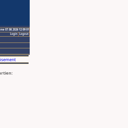
ime 07.08.2026 12:09:01
Login
Logout
artien: