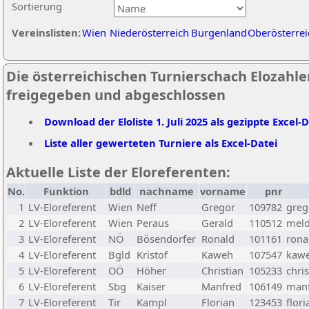
Sortierung
Vereinslisten:
Wien
Niederösterreich
Burgenland
Oberösterrei
Die österreichischen Turnierschach Elozahlen 
freigegeben und abgeschlossen
Download der Eloliste 1. Juli 2025 als gezippte Excel-
Liste aller gewerteten Turniere als Excel-Datei
Aktuelle Liste der Eloreferenten:
No.
Funktion
bdld
nachname
vorname
pnr
1
LV-Eloreferent
Wien
Neff
Gregor
109782
greg
2
LV-Eloreferent
Wien
Peraus
Gerald
110512
meld
3
LV-Eloreferent
NÖ
Bösendorfer
Ronald
101161
rona
4
LV-Eloreferent
Bgld
Kristof
Kaweh
107547
kawe
5
LV-Eloreferent
OÖ
Höher
Christian
105233
chri
6
LV-Eloreferent
Sbg
Kaiser
Manfred
106149
manf
7
LV-Eloreferent
Tir
Kampl
Florian
123453
flor