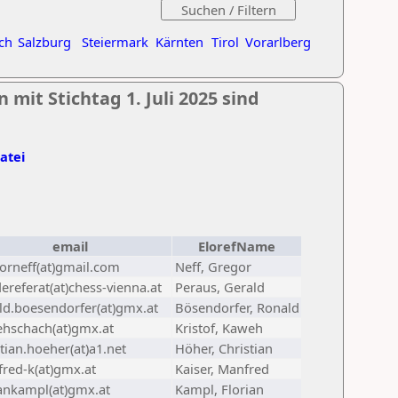
ch
Salzburg
Steiermark
Kärnten
Tirol
Vorarlberg
mit Stichtag 1. Juli 2025 sind
Datei
email
ElorefName
orneff(at)gmail.com
Neff, Gregor
ereferat(at)chess-vienna.at
Peraus, Gerald
ld.boesendorfer(at)gmx.at
Bösendorfer, Ronald
hschach(at)gmx.at
Kristof, Kaweh
stian.hoeher(at)a1.net
Höher, Christian
red-k(at)gmx.at
Kaiser, Manfred
iankampl(at)gmx.at
Kampl, Florian