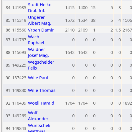
Studt Heiko
84
141985
1415
1400
15
5
3
0
Dipl. Inf.
Ungerer
85
115319
1572
1534
38
5
4
1506
Albert Mag.
86
115560
Vrban Damir
2110
2109
1
2
1,5
2167
Wach
87
141767
0
0
0
0
0
0
Raphael
Waldner
88
115693
1642
1642
0
0
0
0
Josef Mag.
Wegscheider
89
149225
0
0
0
0
0
0
Felix
90
137423
Wille Paul
0
0
0
0
0
0
91
149830
Wille Thomas
0
0
0
0
0
0
92
116439
Woell Harald
1764
1764
0
0
0
1892
Wolf
93
149269
0
0
0
0
0
0
Alexander
Wuntschek
94
149843
0
0
0
0
0
0
Matthias