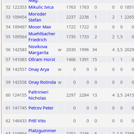
Mag.
52
122353
Mikulic Ivica
1763
1763
0
0
0
1851
Moroder
53
109454
2237
2236
1
2
1
2265
Stefan
54
109497
Moser Max
1722
1722
0
0
0
0
Muehlbacher
55
109564
1735
1733
2
2
1,5
0
Friedrich
Novikova
56
142583
w
2030
1996
34
4
3,5
2029
Margarita
57
141083
Ollram Horst
1406
1391
15
1
1
0
58
142557
Onay Arya
w
0
0
0
0
0
0
59
142558
Onay Rotinda
w
0
0
0
0
0
0
Paltrinieri
60
124155
2297
2284
13
4
3,5
2415
Nicholas
61
141745
Petrov Peter
0
0
0
0
0
0
62
146433
Pittl Vito
0
0
0
0
0
0
Platzgummer
63
110904
2252
2246
6
2
1,5
2258