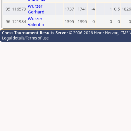
Wurzer
95
116579
1737
1741
-4
1
0,5
1826
Gerhard
Wurzer
96
121984
1395
1395
0
0
0
0
Valentin
Chess-Tournament-Results-Server
© 2006-2026 Heinz Herzog
, CMS-
Legal details/Terms of use