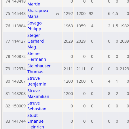
74
148418
0
0
0
0
0
0
Martin
Sharapova
75
145443
w
1292
1200
92
6
4,5
0
Maria
Sovago
76
113884
1963
1959
4
2
1,5
1982
Philipp
Steger
77
114127
Gerhard
2029
2029
0
0
0
2039
Mag.
Steiner
78
140872
0
0
0
0
0
0
Hermann
Steinhauser
79
122374
2111
2111
0
0
0
2123
Thomas
Struve
80
148207
1200
1200
0
4
1
0
Benjamin
Struve
81
148208
1200
0
0
8
2
0
Maximilian
Struve
82
150009
0
0
0
0
0
0
Sebastian
Studt
83
141744
Emanuel
0
0
0
0
0
0
Heinrich