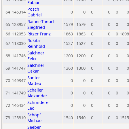
Fabian
Posch
64
145314
0
0
0
0
0
0
Gabriel
Rainer-Theurl
65
128957
1579
1579
0
0
0
0
Siegfried
66
112053
Ritzer Franz
1863
1863
0
0
0
1898
Rokita
67
118030
1527
1527
0
0
0
0
Reinhold
Salchner
68
141746
1200
1200
0
0
0
0
Felix
Salchner
69
141747
1360
1360
0
0
0
0
Oskar
Santer
70
149347
0
0
0
0
0
0
Matteo
Schaller
71
141749
0
0
0
0
0
0
Alexander
Schmiderer
72
146434
0
0
0
0
0
0
Leo
Schöpf
73
125810
1540
1540
0
0
0
1515
Michael
Seeber