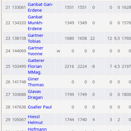
Ganbat Gan-
21
133061
1551
1551
0
0
0
1628
Erdene
Ganbat
22
134320
Munkh-
1349
1349
0
0
0
1576
Erdene
Gartner
23
138158
1680
1658
22
12
9,5
1760
Tobias
Gartner
24
144069
w
0
0
0
0
0
0
Yvonne
Gatterer
25
103499
Florian
2216
2224
-8
7
4,5
2197
MMag.
Giner
26
141748
0
0
0
0
0
0
Thomas
Glavas
27
103686
1749
1749
0
0
0
1800
Dragan
28
147636
Gsaller Paul
0
0
0
0
0
0
Hiessl
29
105067
1744
1740
4
3
2
0
Helmut
Hofmann