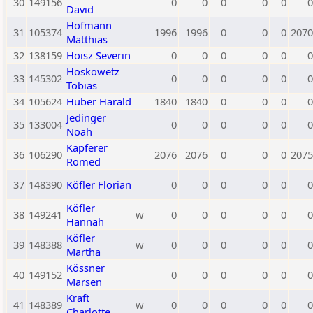
30
149156
0
0
0
0
0
0
David
Hofmann
31
105374
1996
1996
0
0
0
2070
Matthias
32
138159
Hoisz Severin
0
0
0
0
0
0
Hoskowetz
33
145302
0
0
0
0
0
0
Tobias
34
105624
Huber Harald
1840
1840
0
0
0
0
Jedinger
35
133004
0
0
0
0
0
0
Noah
Kapferer
36
106290
2076
2076
0
0
0
2075
Romed
37
148390
Köfler Florian
0
0
0
0
0
0
Köfler
38
149241
w
0
0
0
0
0
0
Hannah
Köfler
39
148388
w
0
0
0
0
0
0
Martha
Kössner
40
149152
0
0
0
0
0
0
Marsen
Kraft
41
148389
w
0
0
0
0
0
0
Charlotte