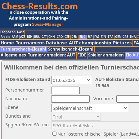
Logged on: Gast
Arabic
ARM
AZE
BIH
BUL
CAT
CHN
CRO
CZE
DEN
ENG
ESP
FAI
FIN
FRA
GER
GRE
INA
I
Home
Tournament-Database
AUT championship
Pictures
F
Turnierschach-Elozahl
Schnellschach-Elozahl
Allgemeines
Turnier anmelden: AUT
FIDE
Spieler anmelden
Elo AU
Willkommen bei den offiziellen Turnierscha
FIDE-Elolisten Stand
AUT-Elolisten Stand
13.945
Personennummer
Nachname
Vorname
Ebene
Bundesland
Spgem./Kreis/Verein
Nur "österreichische" Spieler (Land=A