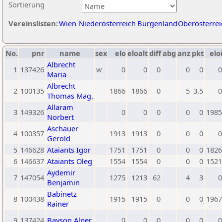
Sortierung
Vereinslisten:
Wien
Niederösterreich
Burgenland
Oberösterrei
No.
pnr
name
sex
elo
eloalt
diff
abg
anz
pkt
elo
Albrecht
1
137426
w
0
0
0
0
0
0
Maria
Albrecht
2
100135
1866
1866
0
5
3,5
0
Thomas Mag.
Allaram
3
149326
0
0
0
0
0
1985
Norbert
Aschauer
4
100357
1913
1913
0
0
0
0
Gerold
5
146628
Ataiants Igor
1751
1751
0
0
0
1826
6
146637
Ataiants Oleg
1554
1554
0
0
0
1521
Aydemir
7
147054
1275
1213
62
4
3
0
Benjamin
Babinetz
8
100438
1915
1915
0
0
0
1967
Rainer
9
137424
Bayson Alper
0
0
0
0
0
0