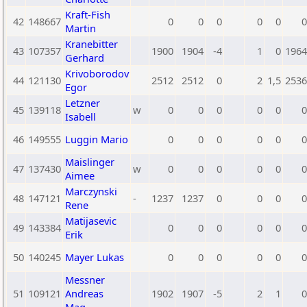
Kraft-Fish
42
148667
0
0
0
0
0
0
Martin
Kranebitter
43
107357
1900
1904
-4
1
0
1964
Gerhard
Krivoborodov
44
121130
2512
2512
0
2
1,5
2536
Egor
Letzner
45
139118
w
0
0
0
0
0
0
Isabell
46
149555
Luggin Mario
0
0
0
0
0
0
Maislinger
47
137430
w
0
0
0
0
0
0
Aimee
Marczynski
48
147121
-
1237
1237
0
0
0
0
Rene
Matijasevic
49
143384
0
0
0
0
0
0
Erik
50
140245
Mayer Lukas
0
0
0
0
0
0
Messner
51
109121
Andreas
1902
1907
-5
2
1
0