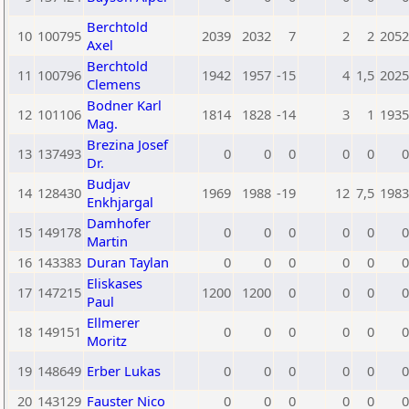
Berchtold
10
100795
2039
2032
7
2
2
2052
Axel
Berchtold
11
100796
1942
1957
-15
4
1,5
2025
Clemens
Bodner Karl
12
101106
1814
1828
-14
3
1
1935
Mag.
Brezina Josef
13
137493
0
0
0
0
0
0
Dr.
Budjav
14
128430
1969
1988
-19
12
7,5
1983
Enkhjargal
Damhofer
15
149178
0
0
0
0
0
0
Martin
16
143383
Duran Taylan
0
0
0
0
0
0
Eliskases
17
147215
1200
1200
0
0
0
0
Paul
Ellmerer
18
149151
0
0
0
0
0
0
Moritz
19
148649
Erber Lukas
0
0
0
0
0
0
20
143129
Fauster Nico
0
0
0
0
0
0