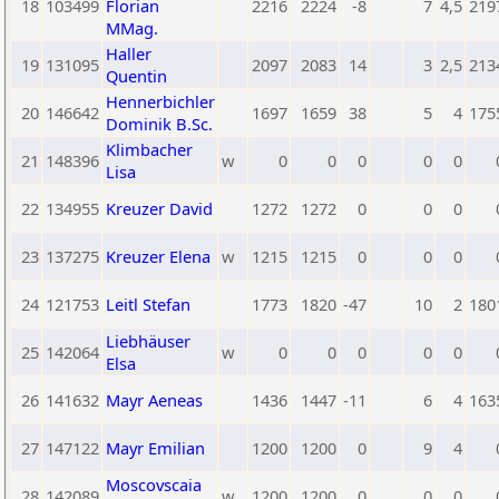
18
103499
Florian
2216
2224
-8
7
4,5
219
MMag.
Haller
19
131095
2097
2083
14
3
2,5
213
Quentin
Hennerbichler
20
146642
1697
1659
38
5
4
175
Dominik B.Sc.
Klimbacher
21
148396
w
0
0
0
0
0
Lisa
22
134955
Kreuzer David
1272
1272
0
0
0
23
137275
Kreuzer Elena
w
1215
1215
0
0
0
24
121753
Leitl Stefan
1773
1820
-47
10
2
180
Liebhäuser
25
142064
w
0
0
0
0
0
Elsa
26
141632
Mayr Aeneas
1436
1447
-11
6
4
163
27
147122
Mayr Emilian
1200
1200
0
9
4
Moscovscaia
28
142089
w
1200
1200
0
0
0