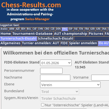
Logged on: Gast
Arabic
ARM
AZE
BIH
BUL
CAT
CHN
CRO
CZE
DEN
ENG
ESP
FAI
FIN
FRA
GER
GRE
INA
I
Home
Tournament-Database
AUT championship
Pictures
F
Turnierschach-Elozahl
Schnellschach-Elozahl
Allgemeines
Turnier anmelden: AUT
FIDE
Spieler anmelden
Elo AU
Willkommen bei den offiziellen Turnierscha
FIDE-Elolisten Stand
AUT-Elolisten Stand
13.945
Personennummer
Nachname
Vorname
Ebene
Bundesland
Spgem./Kreis/Verein
Nur "österreichische" Spieler (Land=A