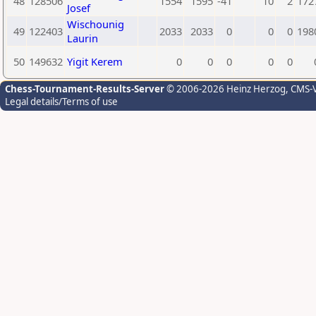
48
128506
1554
1595
-41
10
2
172
Josef
Wischounig
49
122403
2033
2033
0
0
0
198
Laurin
50
149632
Yigit Kerem
0
0
0
0
0
Chess-Tournament-Results-Server
© 2006-2026 Heinz Herzog
, CMS-
Legal details/Terms of use