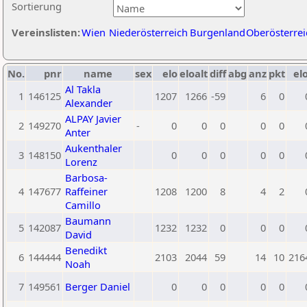
Sortierung
Vereinslisten:
Wien
Niederösterreich
Burgenland
Oberösterrei
No.
pnr
name
sex
elo
eloalt
diff
abg
anz
pkt
elo
Al Takla
1
146125
1207
1266
-59
6
0
Alexander
ALPAY Javier
2
149270
-
0
0
0
0
0
Anter
Aukenthaler
3
148150
0
0
0
0
0
Lorenz
Barbosa-
4
147677
Raffeiner
1208
1200
8
4
2
Camillo
Baumann
5
142087
1232
1232
0
0
0
David
Benedikt
6
144444
2103
2044
59
14
10
216
Noah
7
149561
Berger Daniel
0
0
0
0
0