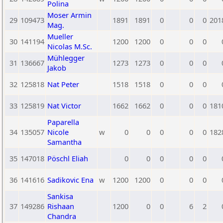
Polina
Moser Armin
29
109473
1891
1891
0
0
0
201
Mag.
Mueller
30
141194
1200
1200
0
0
0
Nicolas M.Sc.
Mühlegger
31
136667
1273
1273
0
0
0
Jakob
32
125818
Nat Peter
1518
1518
0
0
0
33
125819
Nat Victor
1662
1662
0
0
0
181
Paparella
34
135057
Nicole
w
0
0
0
0
0
182
Samantha
35
147018
Pöschl Eliah
0
0
0
0
0
36
141616
Sadikovic Ena
w
1200
1200
0
0
0
Sankisa
37
149286
Rishaan
1200
0
0
6
2
Chandra