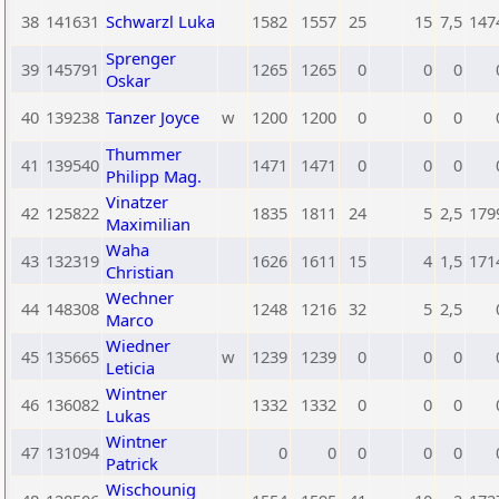
38
141631
Schwarzl Luka
1582
1557
25
15
7,5
147
Sprenger
39
145791
1265
1265
0
0
0
Oskar
40
139238
Tanzer Joyce
w
1200
1200
0
0
0
Thummer
41
139540
1471
1471
0
0
0
Philipp Mag.
Vinatzer
42
125822
1835
1811
24
5
2,5
179
Maximilian
Waha
43
132319
1626
1611
15
4
1,5
171
Christian
Wechner
44
148308
1248
1216
32
5
2,5
Marco
Wiedner
45
135665
w
1239
1239
0
0
0
Leticia
Wintner
46
136082
1332
1332
0
0
0
Lukas
Wintner
47
131094
0
0
0
0
0
Patrick
Wischounig