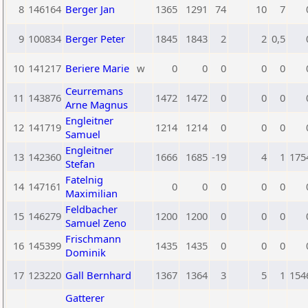
8
146164
Berger Jan
1365
1291
74
10
7
9
100834
Berger Peter
1845
1843
2
2
0,5
10
141217
Beriere Marie
w
0
0
0
0
0
Ceurremans
11
143876
1472
1472
0
0
0
Arne Magnus
Engleitner
12
141719
1214
1214
0
0
0
Samuel
Engleitner
13
142360
1666
1685
-19
4
1
175
Stefan
Fatelnig
14
147161
0
0
0
0
0
Maximilian
Feldbacher
15
146279
1200
1200
0
0
0
Samuel Zeno
Frischmann
16
145399
1435
1435
0
0
0
Dominik
17
123220
Gall Bernhard
1367
1364
3
5
1
154
Gatterer