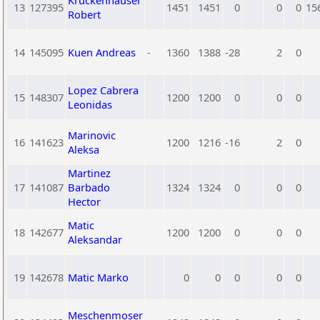
Kruckenhauser
13
127395
1451
1451
0
0
0
15
Robert
14
145095
Kuen Andreas
-
1360
1388
-28
2
0
Lopez Cabrera
15
148307
1200
1200
0
0
0
Leonidas
Marinovic
16
141623
1200
1216
-16
2
0
Aleksa
Martinez
17
141087
Barbado
1324
1324
0
0
0
Hector
Matic
18
142677
1200
1200
0
0
0
Aleksandar
19
142678
Matic Marko
0
0
0
0
0
Meschenmoser