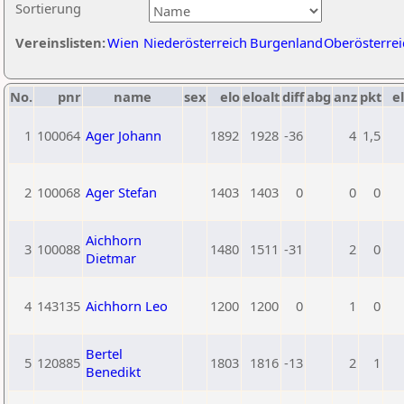
Sortierung
Vereinslisten:
Wien
Niederösterreich
Burgenland
Oberösterrei
No.
pnr
name
sex
elo
eloalt
diff
abg
anz
pkt
el
1
100064
Ager Johann
1892
1928
-36
4
1,5
2
100068
Ager Stefan
1403
1403
0
0
0
Aichhorn
3
100088
1480
1511
-31
2
0
Dietmar
4
143135
Aichhorn Leo
1200
1200
0
1
0
Bertel
5
120885
1803
1816
-13
2
1
Benedikt