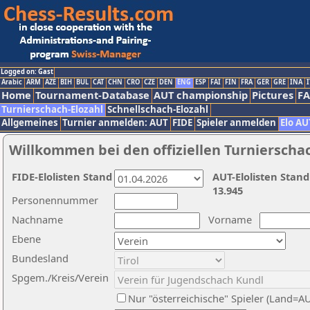
Logged on: Gast
Arabic
ARM
AZE
BIH
BUL
CAT
CHN
CRO
CZE
DEN
ENG
ESP
FAI
FIN
FRA
GER
GRE
INA
I
Home
Tournament-Database
AUT championship
Pictures
F
Turnierschach-Elozahl
Schnellschach-Elozahl
Allgemeines
Turnier anmelden: AUT
FIDE
Spieler anmelden
Elo AU
Willkommen bei den offiziellen Turnierscha
FIDE-Elolisten Stand
AUT-Elolisten Stand
13.945
Personennummer
Nachname
Vorname
Ebene
Bundesland
Spgem./Kreis/Verein
Nur "österreichische" Spieler (Land=A