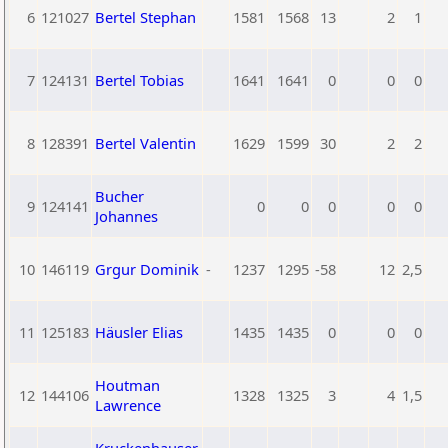
6
121027
Bertel Stephan
1581
1568
13
2
1
7
124131
Bertel Tobias
1641
1641
0
0
0
8
128391
Bertel Valentin
1629
1599
30
2
2
Bucher
9
124141
0
0
0
0
0
Johannes
10
146119
Grgur Dominik
-
1237
1295
-58
12
2,5
11
125183
Häusler Elias
1435
1435
0
0
0
Houtman
12
144106
1328
1325
3
4
1,5
Lawrence