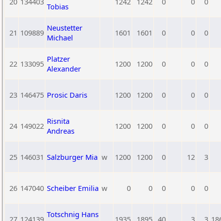
20
134403
1242
1242
0
0
0
Tobias
Neustetter
21
109889
1601
1601
0
0
0
Michael
Platzer
22
133095
1200
1200
0
0
0
Alexander
23
146475
Prosic Daris
1200
1200
0
0
0
Risnita
24
149022
1200
1200
0
0
0
Andreas
25
146031
Salzburger Mia
w
1200
1200
0
12
3
26
147040
Scheiber Emilia
w
0
0
0
0
0
Totschnig Hans
27
124139
1935
1895
40
3
3
18