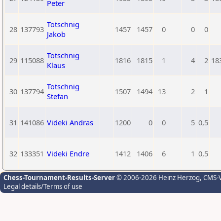
Peter
Totschnig
28
137793
1457
1457
0
0
0
Jakob
Totschnig
29
115088
1816
1815
1
4
2
18
Klaus
Totschnig
30
137794
1507
1494
13
2
1
Stefan
31
141086
Videki Andras
1200
0
0
5
0,5
32
133351
Videki Endre
1412
1406
6
1
0,5
Chess-Tournament-Results-Server
© 2006-2026 Heinz Herzog
, CMS-
Legal details/Terms of use