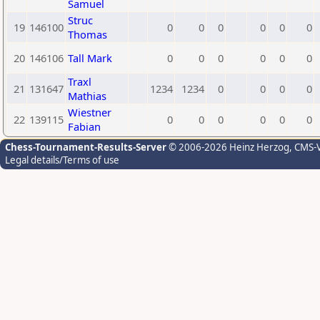
Samuel
Struc
19
146100
0
0
0
0
0
0
Thomas
20
146106
Tall Mark
0
0
0
0
0
0
Traxl
21
131647
1234
1234
0
0
0
0
Mathias
Wiestner
22
139115
0
0
0
0
0
0
Fabian
Chess-Tournament-Results-Server
© 2006-2026 Heinz Herzog
, CMS-
Legal details/Terms of use