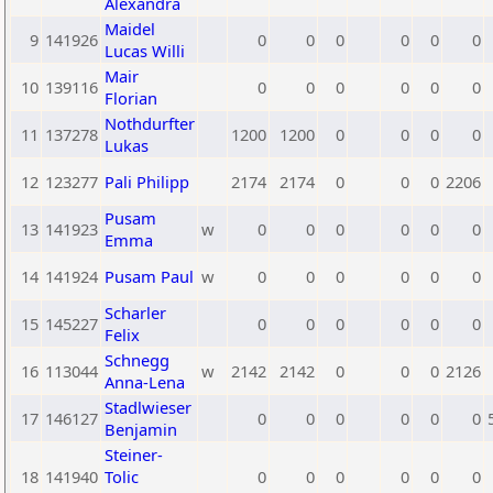
Alexandra
Maidel
9
141926
0
0
0
0
0
0
Lucas Willi
Mair
10
139116
0
0
0
0
0
0
Florian
Nothdurfter
11
137278
1200
1200
0
0
0
0
Lukas
12
123277
Pali Philipp
2174
2174
0
0
0
2206
Pusam
13
141923
w
0
0
0
0
0
0
Emma
14
141924
Pusam Paul
w
0
0
0
0
0
0
Scharler
15
145227
0
0
0
0
0
0
Felix
Schnegg
16
113044
w
2142
2142
0
0
0
2126
Anna-Lena
Stadlwieser
17
146127
0
0
0
0
0
0
Benjamin
Steiner-
18
141940
Tolic
0
0
0
0
0
0