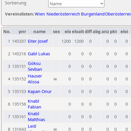
Sortierung
Vereinslisten:
Wien
Niederösterreich
Burgenland
Oberösterrei
No.
pnr
name
sex
elo
eloalt
diff
abg
anz
pkt
eloi
1
145337
Eiter Josef
1200
1200
0
0
0
0
2
145216
Gabl Lukas
0
0
0
0
0
0
Göksu
3
135151
0
0
0
0
0
0
Sevban
Hauser
4
135152
w
0
0
0
0
0
0
Alissa
5
135153
Kapan Onur
0
0
0
0
0
0
Knabl
6
135156
0
0
0
0
0
0
Fabian
Knabl
7
135161
0
0
0
0
0
0
Matthias
Leitl
8
131643
w
0
0
0
0
0
0