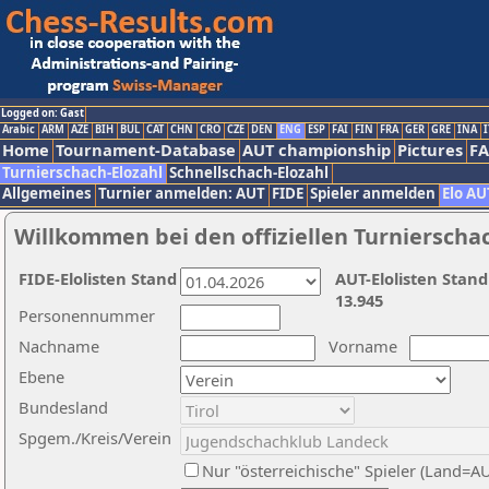
Logged on: Gast
Arabic
ARM
AZE
BIH
BUL
CAT
CHN
CRO
CZE
DEN
ENG
ESP
FAI
FIN
FRA
GER
GRE
INA
I
Home
Tournament-Database
AUT championship
Pictures
F
Turnierschach-Elozahl
Schnellschach-Elozahl
Allgemeines
Turnier anmelden: AUT
FIDE
Spieler anmelden
Elo AU
Willkommen bei den offiziellen Turnierscha
FIDE-Elolisten Stand
AUT-Elolisten Stand
13.945
Personennummer
Nachname
Vorname
Ebene
Bundesland
Spgem./Kreis/Verein
Nur "österreichische" Spieler (Land=A