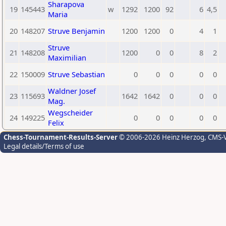
Sharapova
19
145443
w
1292
1200
92
6
4,5
Maria
20
148207
Struve Benjamin
1200
1200
0
4
1
Struve
21
148208
1200
0
0
8
2
Maximilian
22
150009
Struve Sebastian
0
0
0
0
0
Waldner Josef
23
115693
1642
1642
0
0
0
Mag.
Wegscheider
24
149225
0
0
0
0
0
Felix
Chess-Tournament-Results-Server
© 2006-2026 Heinz Herzog
, CMS-
Legal details/Terms of use