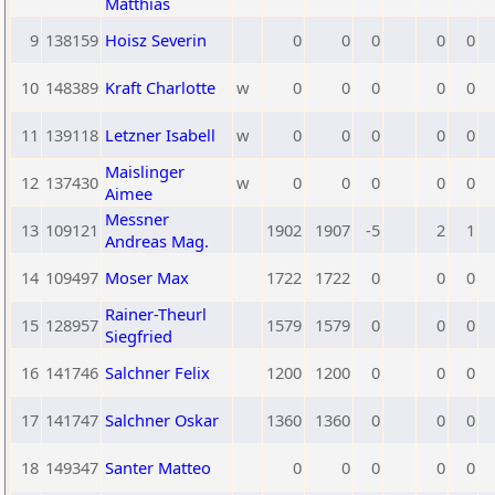
Matthias
9
138159
Hoisz Severin
0
0
0
0
0
10
148389
Kraft Charlotte
w
0
0
0
0
0
11
139118
Letzner Isabell
w
0
0
0
0
0
Maislinger
12
137430
w
0
0
0
0
0
Aimee
Messner
13
109121
1902
1907
-5
2
1
Andreas Mag.
14
109497
Moser Max
1722
1722
0
0
0
Rainer-Theurl
15
128957
1579
1579
0
0
0
Siegfried
16
141746
Salchner Felix
1200
1200
0
0
0
17
141747
Salchner Oskar
1360
1360
0
0
0
18
149347
Santer Matteo
0
0
0
0
0