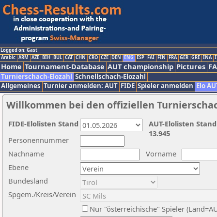
Logged on: Gast
Arabic
ARM
AZE
BIH
BUL
CAT
CHN
CRO
CZE
DEN
ENG
ESP
FAI
FIN
FRA
GER
GRE
INA
I
Home
Tournament-Database
AUT championship
Pictures
F
Turnierschach-Elozahl
Schnellschach-Elozahl
Allgemeines
Turnier anmelden: AUT
FIDE
Spieler anmelden
Elo AU
Willkommen bei den offiziellen Turnierscha
FIDE-Elolisten Stand
AUT-Elolisten Stand
13.945
Personennummer
Nachname
Vorname
Ebene
Bundesland
Spgem./Kreis/Verein
Nur "österreichische" Spieler (Land=A