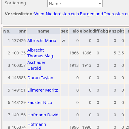
Sortierung
Vereinslisten:
Wien
Niederösterreich
Burgenland
Oberösterrei
No.
pnr
name
sex
elo
eloalt
diff
abg
anz
pkt
1
137426
Albrecht Maria
w
0
0
0
0
0
Albrecht
2
100135
1866
1866
0
5
3,5
Thomas Mag.
Aschauer
3
100357
1913
1913
0
0
0
Gerold
4
143383
Duran Taylan
0
0
0
0
0
5
149151
Ellmerer Moritz
0
0
0
0
0
6
143129
Fauster Nico
0
0
0
0
0
7
149156
Hofmann David
0
0
0
0
0
Hofmann
8
105374
1996
1996
0
0
0
2