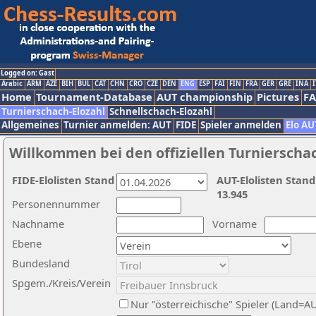
Logged on: Gast
Arabic
ARM
AZE
BIH
BUL
CAT
CHN
CRO
CZE
DEN
ENG
ESP
FAI
FIN
FRA
GER
GRE
INA
I
Home
Tournament-Database
AUT championship
Pictures
F
Turnierschach-Elozahl
Schnellschach-Elozahl
Allgemeines
Turnier anmelden: AUT
FIDE
Spieler anmelden
Elo AU
Willkommen bei den offiziellen Turnierscha
FIDE-Elolisten Stand
AUT-Elolisten Stand
13.945
Personennummer
Nachname
Vorname
Ebene
Bundesland
Spgem./Kreis/Verein
Nur "österreichische" Spieler (Land=A