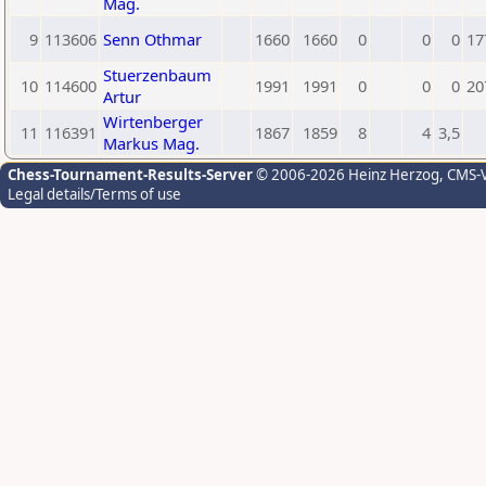
Mag.
9
113606
Senn Othmar
1660
1660
0
0
0
17
Stuerzenbaum
10
114600
1991
1991
0
0
0
20
Artur
Wirtenberger
11
116391
1867
1859
8
4
3,5
Markus Mag.
Chess-Tournament-Results-Server
© 2006-2026 Heinz Herzog
, CMS-
Legal details/Terms of use