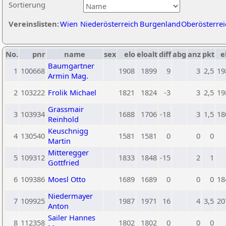
Sortierung
Vereinslisten:
Wien
Niederösterreich
Burgenland
Oberösterrei
No.
pnr
name
sex
elo
eloalt
diff
abg
anz
pkt
e
Baumgartner
1
100668
1908
1899
9
3
2,5
19
Armin Mag.
2
103222
Frolik Michael
1821
1824
-3
3
2,5
19
Grassmair
3
103934
1688
1706
-18
3
1,5
18
Reinhold
Keuschnigg
4
130540
1581
1581
0
0
0
Martin
Mitteregger
5
109312
1833
1848
-15
2
1
Gottfried
6
109386
Moesl Otto
1689
1689
0
0
0
18
Niedermayer
7
109925
1987
1971
16
4
3,5
20
Anton
Sailer Hannes
8
112358
1802
1802
0
0
0