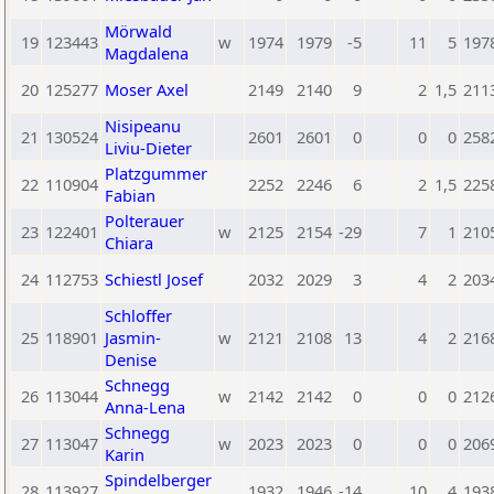
Mörwald
19
123443
w
1974
1979
-5
11
5
197
Magdalena
20
125277
Moser Axel
2149
2140
9
2
1,5
211
Nisipeanu
21
130524
2601
2601
0
0
0
258
Liviu-Dieter
Platzgummer
22
110904
2252
2246
6
2
1,5
225
Fabian
Polterauer
23
122401
w
2125
2154
-29
7
1
210
Chiara
24
112753
Schiestl Josef
2032
2029
3
4
2
203
Schloffer
25
118901
Jasmin-
w
2121
2108
13
4
2
216
Denise
Schnegg
26
113044
w
2142
2142
0
0
0
212
Anna-Lena
Schnegg
27
113047
w
2023
2023
0
0
0
206
Karin
Spindelberger
28
113927
1932
1946
-14
10
4
193