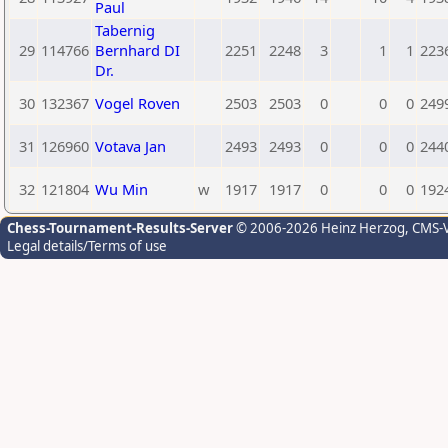
Paul
Tabernig
29
114766
Bernhard DI
2251
2248
3
1
1
223
Dr.
30
132367
Vogel Roven
2503
2503
0
0
0
249
31
126960
Votava Jan
2493
2493
0
0
0
244
32
121804
Wu Min
w
1917
1917
0
0
0
192
Chess-Tournament-Results-Server
© 2006-2026 Heinz Herzog
, CMS-
Legal details/Terms of use