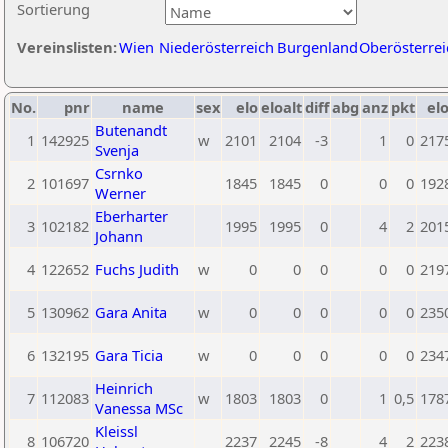
Sortierung
Vereinslisten:
Wien
Niederösterreich
Burgenland
Oberösterrei
No.
pnr
name
sex
elo
eloalt
diff
abg
anz
pkt
elo
Butenandt
1
142925
w
2101
2104
-3
1
0
217
Svenja
Csrnko
2
101697
1845
1845
0
0
0
192
Werner
Eberharter
3
102182
1995
1995
0
4
2
201
Johann
4
122652
Fuchs Judith
w
0
0
0
0
0
219
5
130962
Gara Anita
w
0
0
0
0
0
235
6
132195
Gara Ticia
w
0
0
0
0
0
234
Heinrich
7
112083
w
1803
1803
0
1
0,5
178
Vanessa MSc
Kleissl
8
106720
2237
2245
-8
4
2
223