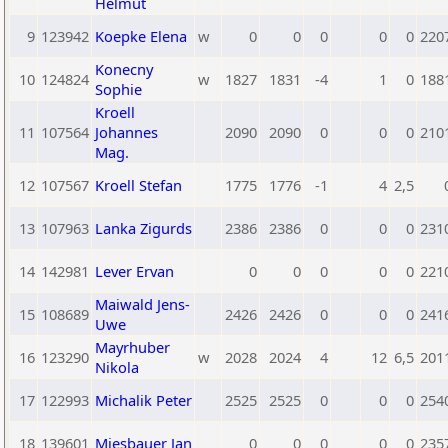
Helmut
9
123942
Koepke Elena
w
0
0
0
0
0
220
Konecny
10
124824
w
1827
1831
-4
1
0
188
Sophie
Kroell
11
107564
Johannes
2090
2090
0
0
0
210
Mag.
12
107567
Kroell Stefan
1775
1776
-1
4
2,5
13
107963
Lanka Zigurds
2386
2386
0
0
0
231
14
142981
Lever Ervan
0
0
0
0
0
221
Maiwald Jens-
15
108689
2426
2426
0
0
0
241
Uwe
Mayrhuber
16
123290
w
2028
2024
4
12
6,5
201
Nikola
17
122993
Michalik Peter
2525
2525
0
0
0
254
18
139601
Miesbauer Jan
0
0
0
0
0
235