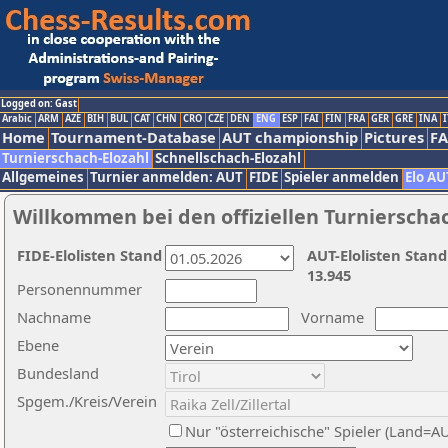
Logged on: Gast
Arabic
ARM
AZE
BIH
BUL
CAT
CHN
CRO
CZE
DEN
ENG
ESP
FAI
FIN
FRA
GER
GRE
INA
I
Home
Tournament-Database
AUT championship
Pictures
F
Turnierschach-Elozahl
Schnellschach-Elozahl
Allgemeines
Turnier anmelden: AUT
FIDE
Spieler anmelden
Elo AU
Willkommen bei den offiziellen Turnierscha
FIDE-Elolisten Stand
AUT-Elolisten Stand
13.945
Personennummer
Nachname
Vorname
Ebene
Bundesland
Spgem./Kreis/Verein
Nur "österreichische" Spieler (Land=A