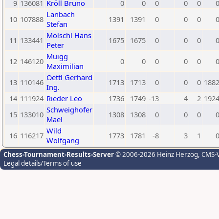
9
136081
Kröll Bruno
0
0
0
0
0
Lanbach
10
107888
1391
1391
0
0
0
Stefan
Mölschl Hans
11
133441
1675
1675
0
0
0
Peter
Muigg
12
146120
0
0
0
0
0
Maximilian
Oettl Gerhard
13
110146
1713
1713
0
0
0
188
Ing.
14
111924
Rieder Leo
1736
1749
-13
4
2
192
Schweighofer
15
133010
1308
1308
0
0
0
Mael
Wild
16
116217
1773
1781
-8
3
1
Wolfgang
Chess-Tournament-Results-Server
© 2006-2026 Heinz Herzog
, CMS-
Legal details/Terms of use