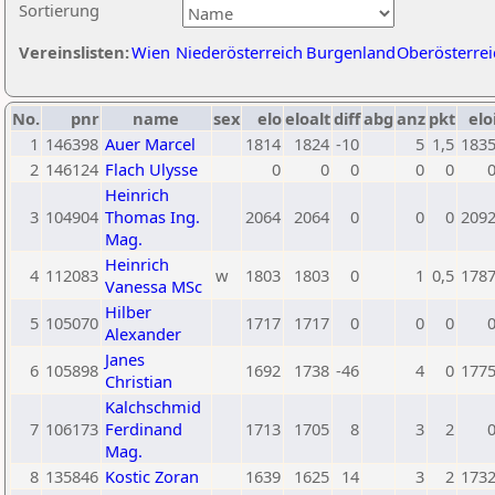
Sortierung
Vereinslisten:
Wien
Niederösterreich
Burgenland
Oberösterrei
No.
pnr
name
sex
elo
eloalt
diff
abg
anz
pkt
elo
1
146398
Auer Marcel
1814
1824
-10
5
1,5
183
2
146124
Flach Ulysse
0
0
0
0
0
Heinrich
3
104904
Thomas Ing.
2064
2064
0
0
0
209
Mag.
Heinrich
4
112083
w
1803
1803
0
1
0,5
178
Vanessa MSc
Hilber
5
105070
1717
1717
0
0
0
Alexander
Janes
6
105898
1692
1738
-46
4
0
177
Christian
Kalchschmid
7
106173
Ferdinand
1713
1705
8
3
2
Mag.
8
135846
Kostic Zoran
1639
1625
14
3
2
173