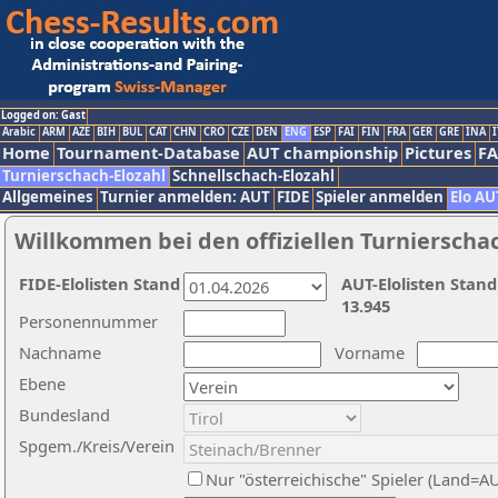
Logged on: Gast
Arabic
ARM
AZE
BIH
BUL
CAT
CHN
CRO
CZE
DEN
ENG
ESP
FAI
FIN
FRA
GER
GRE
INA
I
Home
Tournament-Database
AUT championship
Pictures
F
Turnierschach-Elozahl
Schnellschach-Elozahl
Allgemeines
Turnier anmelden: AUT
FIDE
Spieler anmelden
Elo AU
Willkommen bei den offiziellen Turnierscha
FIDE-Elolisten Stand
AUT-Elolisten Stand
13.945
Personennummer
Nachname
Vorname
Ebene
Bundesland
Spgem./Kreis/Verein
Nur "österreichische" Spieler (Land=A