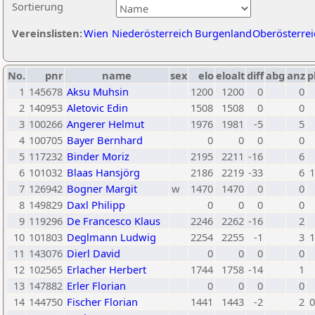
Sortierung
Vereinslisten:
Wien
Niederösterreich
Burgenland
Oberösterrei
No.
pnr
name
sex
elo
eloalt
diff
abg
anz
p
1
145678
Aksu Muhsin
1200
1200
0
0
2
140953
Aletovic Edin
1508
1508
0
0
3
100266
Angerer Helmut
1976
1981
-5
5
4
100705
Bayer Bernhard
0
0
0
0
5
117232
Binder Moriz
2195
2211
-16
6
6
101032
Blaas Hansjörg
2186
2219
-33
6
1
7
126942
Bogner Margit
w
1470
1470
0
0
8
149829
Daxl Philipp
0
0
0
0
9
119296
De Francesco Klaus
2246
2262
-16
2
10
101803
Deglmann Ludwig
2254
2255
-1
3
1
11
143076
Dierl David
0
0
0
0
12
102565
Erlacher Herbert
1744
1758
-14
1
13
147882
Erler Florian
0
0
0
0
14
144750
Fischer Florian
1441
1443
-2
2
0