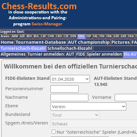
Logged on: Gast
Arabic
ARM
AZE
BIH
BUL
CAT
CHN
CRO
CZE
DEN
ENG
ESP
FAI
FIN
FRA
GER
GRE
INA
I
Home
Tournament-Database
AUT championship
Pictures
F
Turnierschach-Elozahl
Schnellschach-Elozahl
Allgemeines
Turnier anmelden: AUT
FIDE
Spieler anmelden
Elo AU
Willkommen bei den offiziellen Turnierscha
FIDE-Elolisten Stand
AUT-Elolisten Stand
13.945
Personennummer
Nachname
Vorname
Ebene
Bundesland
Spgem./Kreis/Verein
Nur "österreichische" Spieler (Land=A