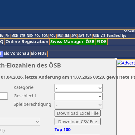
Servert
TA
JPN
MKD
LTU
NED
POL
POR
ROU
RUS
SRB
SVK
SWE
TUR
UKR
VIE
FontSize:11pt
AQ
Online Registration
Swiss-Manager
ÖSB
FIDE
T
Elo Vorschau
Elo FIDE
ch-Elozahlen des ÖSB
 01.04.2026, letzte Änderung am 11.07.2026 09:29, gewertete P
Kategorie
Geschlecht
Spielberechtigung
Top 100
UT)