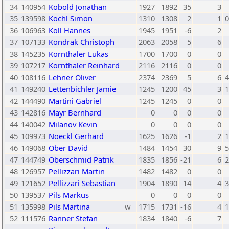
34
140954
Kobold Jonathan
1927
1892
35
3
35
139598
Köchl Simon
1310
1308
2
1
0
36
106963
Köll Hannes
1945
1951
-6
2
37
107133
Kondrak Christoph
2063
2058
5
6
38
145235
Kornthaler Lukas
1700
1700
0
0
39
107217
Kornthaler Reinhard
2116
2116
0
0
40
108116
Lehner Oliver
2374
2369
5
6
4
41
149240
Lettenbichler Jamie
1245
1200
45
3
1
42
144490
Martini Gabriel
1245
1245
0
0
43
142816
Mayr Bernhard
0
0
0
0
44
140042
Milanov Kevin
0
0
0
0
45
109973
Noeckl Gerhard
1625
1626
-1
2
1
46
149068
Ober David
1484
1454
30
9
5
47
144749
Oberschmid Patrik
1835
1856
-21
6
2
48
126957
Pellizzari Martin
1482
1482
0
0
49
121652
Pellizzari Sebastian
1904
1890
14
4
3
50
139537
Pils Markus
0
0
0
0
51
135998
Pils Martina
w
1715
1731
-16
4
1
52
111576
Ranner Stefan
1834
1840
-6
7