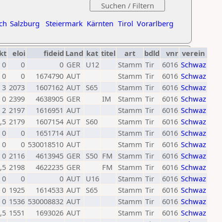
ch
Salzburg
Steiermark
Kärnten
Tirol
Vorarlberg
kt
eloi
fideid
Land
kat
titel
art
bdld
vnr
verein
0
0
0
GER
U12
Stamm
Tir
6016
Schwaz
0
0
1674790
AUT
Stamm
Tir
6016
Schwaz
3
2073
1607162
AUT
S65
Stamm
Tir
6016
Schwaz
0
2399
4638905
GER
IM
Stamm
Tir
6016
Schwaz
2
2197
1616951
AUT
Stamm
Tir
6016
Schwaz
,5
2179
1607154
AUT
S60
Stamm
Tir
6016
Schwaz
0
0
1651714
AUT
Stamm
Tir
6016
Schwaz
0
0
530018510
AUT
Stamm
Tir
6016
Schwaz
0
2116
4613945
GER
S50
FM
Stamm
Tir
6016
Schwaz
,5
2198
4622235
GER
FM
Stamm
Tir
6016
Schwaz
0
0
0
AUT
U16
Stamm
Tir
6016
Schwaz
0
1925
1614533
AUT
S65
Stamm
Tir
6016
Schwaz
0
1536
530008832
AUT
Stamm
Tir
6016
Schwaz
,5
1551
1693026
AUT
Stamm
Tir
6016
Schwaz