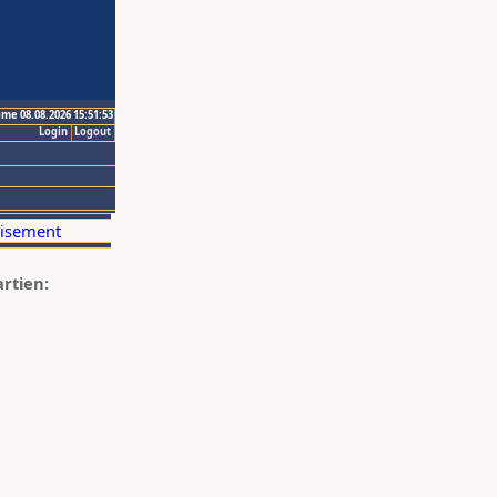
ime 08.08.2026 15:51:53
Login
Logout
artien: