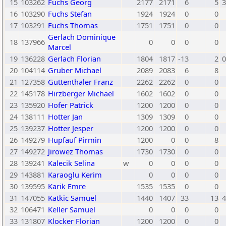
15
103262
Fuchs Georg
2177
2171
6
5
3
16
103290
Fuchs Stefan
1924
1924
0
0
17
103291
Fuchs Thomas
1751
1751
0
0
Gerlach Dominique
18
137966
0
0
0
0
Marcel
19
136228
Gerlach Florian
1804
1817
-13
2
0
20
104114
Gruber Michael
2089
2083
6
8
21
127358
Guttenthaler Franz
2262
2262
0
0
22
145178
Hirzberger Michael
1602
1602
0
0
23
135920
Hofer Patrick
1200
1200
0
0
24
138111
Hotter Jan
1309
1309
0
0
25
139237
Hotter Jesper
1200
1200
0
0
26
149279
Hupfauf Pirmin
1200
0
0
8
27
149272
Jirowez Thomas
1730
1730
0
0
28
139241
Kalecik Selina
w
0
0
0
0
29
143881
Karaoglu Kerim
0
0
0
0
30
139595
Karik Emre
1535
1535
0
0
31
147055
Katkic Samuel
1440
1407
33
13
4
32
106471
Keller Samuel
0
0
0
0
33
131807
Klocker Florian
1200
1200
0
0