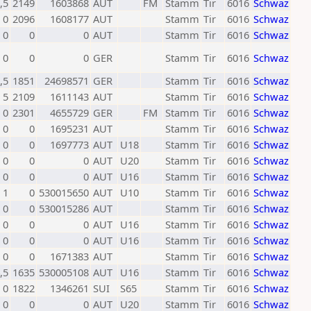
,5
2149
1603868
AUT
FM
Stamm
Tir
6016
Schwaz
0
2096
1608177
AUT
Stamm
Tir
6016
Schwaz
0
0
0
AUT
Stamm
Tir
6016
Schwaz
0
0
0
GER
Stamm
Tir
6016
Schwaz
,5
1851
24698571
GER
Stamm
Tir
6016
Schwaz
5
2109
1611143
AUT
Stamm
Tir
6016
Schwaz
0
2301
4655729
GER
FM
Stamm
Tir
6016
Schwaz
0
0
1695231
AUT
Stamm
Tir
6016
Schwaz
0
0
1697773
AUT
U18
Stamm
Tir
6016
Schwaz
0
0
0
AUT
U20
Stamm
Tir
6016
Schwaz
0
0
0
AUT
U16
Stamm
Tir
6016
Schwaz
1
0
530015650
AUT
U10
Stamm
Tir
6016
Schwaz
0
0
530015286
AUT
Stamm
Tir
6016
Schwaz
0
0
0
AUT
U16
Stamm
Tir
6016
Schwaz
0
0
0
AUT
U16
Stamm
Tir
6016
Schwaz
0
0
1671383
AUT
Stamm
Tir
6016
Schwaz
,5
1635
530005108
AUT
U16
Stamm
Tir
6016
Schwaz
0
1822
1346261
SUI
S65
Stamm
Tir
6016
Schwaz
0
0
0
AUT
U20
Stamm
Tir
6016
Schwaz