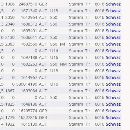
3
1906
24687510
GER
Stamm
Tir
6016
Schwaz
,5
0
1671340
AUT
U18
Stamm
Tir
6016
Schwaz
1
2050
1612964
AUT
S50
Stamm
Tir
6016
Schwaz
3
2040
1608312
AUT
S60
Stamm
Tir
6016
Schwaz
0
0
1695401
AUT
Stamm
Tir
6016
Schwaz
0
2130
1606611
AUT
S50
Stamm
Tir
6016
Schwaz
,5
2383
1602560
AUT
S50
IM
Stamm
Tir
6016
Schwaz
,5
0
0
AUT
U14
Stamm
Tir
6016
Schwaz
0
0
1697188
AUT
U16
Stamm
Tir
6016
Schwaz
0
0
1682253
AUT
S50
NM
Stamm
Tir
6016
Schwaz
0
0
0
AUT
U18
Stamm
Tir
6016
Schwaz
,5
0
1614967
AUT
Stamm
Tir
6016
Schwaz
,5
0
530014190
AUT
U16
Stamm
Tir
6016
Schwaz
,5
1867
1693034
AUT
Stamm
Tir
6016
Schwaz
0
0
0
AUT
S50
Stamm
Tir
6016
Schwaz
,5
1825
1648136
AUT
Stamm
Tir
6016
Schwaz
0
0
16205774
GER
Stamm
Tir
6016
Schwaz
,5
1779
16227816
GER
Stamm
Tir
6016
Schwaz
4
1932
1615130
AUT
Stamm
Tir
6016
Schwaz