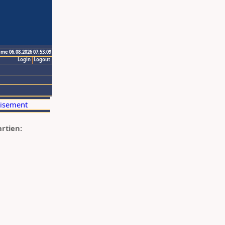
ime 06.08.2026 07:53:09
Login
Logout
artien: