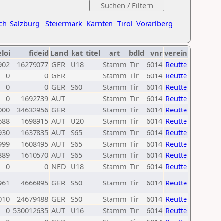
ch
Salzburg
Steiermark
Kärnten
Tirol
Vorarlberg
eloi
fideid
Land
kat
titel
art
bdld
vnr
verein
902
16279077
GER
U18
Stamm
Tir
6014
Reutte
0
0
GER
Stamm
Tir
6014
Reutte
0
0
GER
S60
Stamm
Tir
6014
Reutte
0
1692739
AUT
Stamm
Tir
6014
Reutte
000
34632956
GER
Stamm
Tir
6014
Reutte
688
1698915
AUT
U20
Stamm
Tir
6014
Reutte
930
1637835
AUT
S65
Stamm
Tir
6014
Reutte
999
1608495
AUT
S65
Stamm
Tir
6014
Reutte
889
1610570
AUT
S65
Stamm
Tir
6014
Reutte
0
0
NED
U18
Stamm
Tir
6014
Reutte
961
4666895
GER
S50
Stamm
Tir
6014
Reutte
010
24679488
GER
S50
Stamm
Tir
6014
Reutte
0
530012635
AUT
U16
Stamm
Tir
6014
Reutte