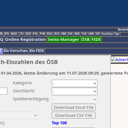
Servert
TA
JPN
MKD
LTU
NED
POL
POR
ROU
RUS
SRB
SVK
SWE
TUR
UKR
VIE
FontSize:11pt
AQ
Online Registration
Swiss-Manager
ÖSB
FIDE
T
Elo Vorschau
Elo FIDE
ch-Elozahlen des ÖSB
 01.04.2026, letzte Änderung am 11.07.2026 09:29, gewertete P
Kategorie
Geschlecht
Spielberechtigung
Top 100
UT)