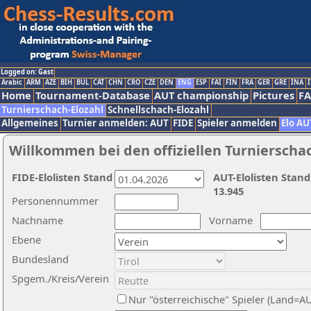
Logged on: Gast
Arabic
ARM
AZE
BIH
BUL
CAT
CHN
CRO
CZE
DEN
ENG
ESP
FAI
FIN
FRA
GER
GRE
INA
I
Home
Tournament-Database
AUT championship
Pictures
F
Turnierschach-Elozahl
Schnellschach-Elozahl
Allgemeines
Turnier anmelden: AUT
FIDE
Spieler anmelden
Elo AU
Willkommen bei den offiziellen Turnierscha
FIDE-Elolisten Stand
AUT-Elolisten Stand
13.945
Personennummer
Nachname
Vorname
Ebene
Bundesland
Spgem./Kreis/Verein
Nur "österreichische" Spieler (Land=A