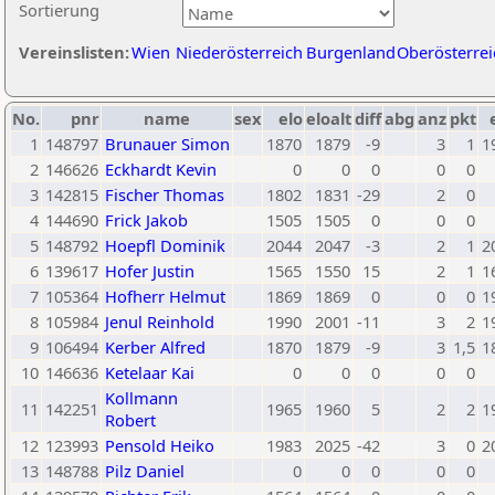
Sortierung
Vereinslisten:
Wien
Niederösterreich
Burgenland
Oberösterrei
No.
pnr
name
sex
elo
eloalt
diff
abg
anz
pkt
1
148797
Brunauer Simon
1870
1879
-9
3
1
1
2
146626
Eckhardt Kevin
0
0
0
0
0
3
142815
Fischer Thomas
1802
1831
-29
2
0
4
144690
Frick Jakob
1505
1505
0
0
0
5
148792
Hoepfl Dominik
2044
2047
-3
2
1
2
6
139617
Hofer Justin
1565
1550
15
2
1
1
7
105364
Hofherr Helmut
1869
1869
0
0
0
1
8
105984
Jenul Reinhold
1990
2001
-11
3
2
1
9
106494
Kerber Alfred
1870
1879
-9
3
1,5
1
10
146636
Ketelaar Kai
0
0
0
0
0
Kollmann
11
142251
1965
1960
5
2
2
1
Robert
12
123993
Pensold Heiko
1983
2025
-42
3
0
2
13
148788
Pilz Daniel
0
0
0
0
0