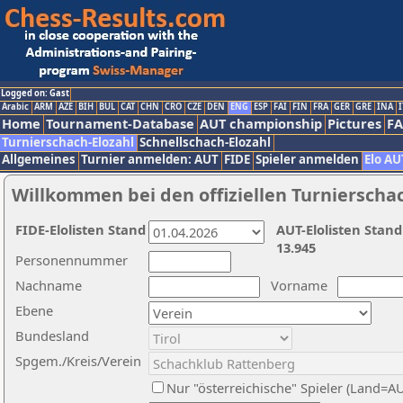
Logged on: Gast
Arabic
ARM
AZE
BIH
BUL
CAT
CHN
CRO
CZE
DEN
ENG
ESP
FAI
FIN
FRA
GER
GRE
INA
I
Home
Tournament-Database
AUT championship
Pictures
F
Turnierschach-Elozahl
Schnellschach-Elozahl
Allgemeines
Turnier anmelden: AUT
FIDE
Spieler anmelden
Elo AU
Willkommen bei den offiziellen Turnierscha
FIDE-Elolisten Stand
AUT-Elolisten Stand
13.945
Personennummer
Nachname
Vorname
Ebene
Bundesland
Spgem./Kreis/Verein
Nur "österreichische" Spieler (Land=A