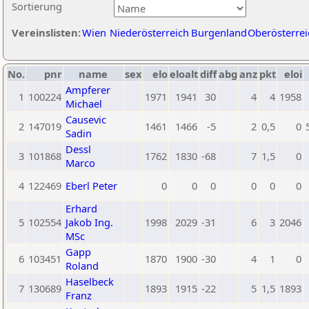
Sortierung
Vereinslisten:
Wien
Niederösterreich
Burgenland
Oberösterrei
No.
pnr
name
sex
elo
eloalt
diff
abg
anz
pkt
eloi
Ampferer
1
100224
1971
1941
30
4
4
1958
Michael
Causevic
2
147019
1461
1466
-5
2
0,5
0
Sadin
Dessl
3
101868
1762
1830
-68
7
1,5
0
Marco
4
122469
Eberl Peter
0
0
0
0
0
0
Erhard
5
102554
Jakob Ing.
1998
2029
-31
6
3
2046
MSc
Gapp
6
103451
1870
1900
-30
4
1
0
Roland
Haselbeck
7
130689
1893
1915
-22
5
1,5
1893
Franz