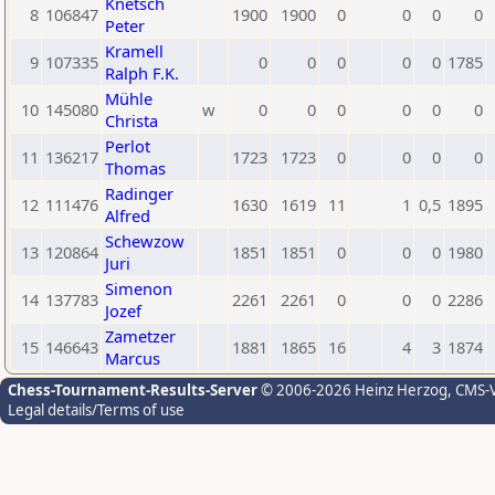
Knetsch
8
106847
1900
1900
0
0
0
0
Peter
Kramell
9
107335
0
0
0
0
0
1785
Ralph F.K.
Mühle
10
145080
w
0
0
0
0
0
0
Christa
Perlot
11
136217
1723
1723
0
0
0
0
Thomas
Radinger
12
111476
1630
1619
11
1
0,5
1895
Alfred
Schewzow
13
120864
1851
1851
0
0
0
1980
Juri
Simenon
14
137783
2261
2261
0
0
0
2286
Jozef
Zametzer
15
146643
1881
1865
16
4
3
1874
Marcus
Chess-Tournament-Results-Server
© 2006-2026 Heinz Herzog
, CMS-
Legal details/Terms of use