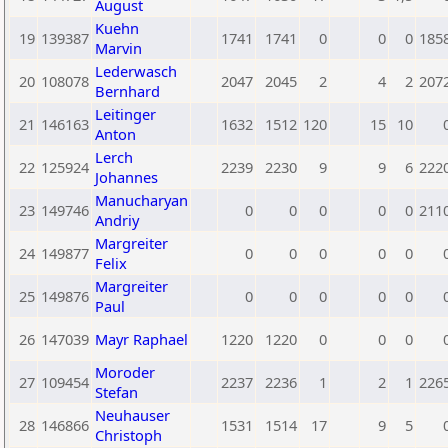
August
Kuehn
19
139387
1741
1741
0
0
0
185
Marvin
Lederwasch
20
108078
2047
2045
2
4
2
207
Bernhard
Leitinger
21
146163
1632
1512
120
15
10
Anton
Lerch
22
125924
2239
2230
9
9
6
222
Johannes
Manucharyan
23
149746
0
0
0
0
0
211
Andriy
Margreiter
24
149877
0
0
0
0
0
Felix
Margreiter
25
149876
0
0
0
0
0
Paul
26
147039
Mayr Raphael
1220
1220
0
0
0
Moroder
27
109454
2237
2236
1
2
1
226
Stefan
Neuhauser
28
146866
1531
1514
17
9
5
Christoph