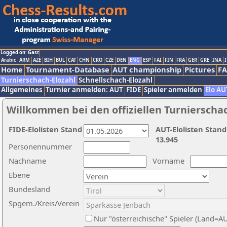
Logged on: Gast
Arabic
ARM
AZE
BIH
BUL
CAT
CHN
CRO
CZE
DEN
ENG
ESP
FAI
FIN
FRA
GER
GRE
INA
I
Home
Tournament-Database
AUT championship
Pictures
F
Turnierschach-Elozahl
Schnellschach-Elozahl
Allgemeines
Turnier anmelden: AUT
FIDE
Spieler anmelden
Elo AU
Willkommen bei den offiziellen Turnierscha
FIDE-Elolisten Stand
AUT-Elolisten Stand
13.945
Personennummer
Nachname
Vorname
Ebene
Bundesland
Spgem./Kreis/Verein
Nur "österreichische" Spieler (Land=A