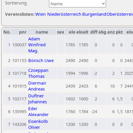
Sortierung
Vereinslisten:
Wien
Niederösterreich
Burgenland
Oberösterrei
No.
pnr
name
sex
elo
eloalt
diff
abg
anz
pkt
elo
Adam
1
100037
Winfried
1785
1785
0
0
0
Mag.
2
101153
Bönsch Uwe
2490
2490
0
0
0
244
Czoeppan
3
101718
1994
1996
-2
2
1
202
Thomas
Diermair
4
101915
2439
2433
6
10
7
244
Andreas
Duftner
5
102117
1602
1600
2
6
1,5
Johannes
Eder
6
135995
1760
1784
-24
6
1,5
181
Alexander
Eisenkolb
7
143206
1200
1200
0
0
0
Oliver