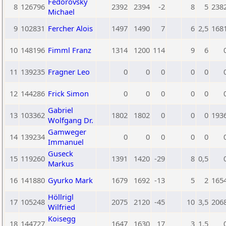
Fedorovsky
8
126796
2392
2394
-2
8
5
238
Michael
9
102831
Fercher Alois
1497
1490
7
6
2,5
168
10
148196
Fimml Franz
1314
1200
114
9
6
11
139235
Fragner Leo
0
0
0
0
0
12
144286
Frick Simon
0
0
0
0
0
Gabriel
13
103362
1802
1802
0
0
0
193
Wolfgang Dr.
Gamweger
14
139234
0
0
0
0
0
Immanuel
Guseck
15
119260
1391
1420
-29
8
0,5
Markus
16
141880
Gyurko Mark
1679
1692
-13
5
2
165
Höllrigl
17
105248
2075
2120
-45
10
3,5
206
Wilfried
Koisegg
18
144727
1647
1630
17
3
1,5