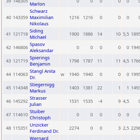
39
148305
0
0
0
0
0
Marlon
Schwarz
40
143359
Maximilian
1216
1216
0
0
0
Nikolaus
Siding
41
121718
1900
1886
14
10
5,5
189
Michael
Spasov
42
146806
0
0
0
0
0
194
Aleksandar
Spierings
43
121719
1798
1787
11
11
4,5
176
Benjamin
Stangl Anita
44
114063
w
1940
1940
0
0
0
199
Dr.
Stiegernigg
45
114348
1403
1381
22
1
1
149
Markus
Strasser
46
145292
1531
1535
-4
9
4,5
Julian
Stuiber
47
114610
0
0
0
0
0
Christoph
Unzicker
48
115351
2274
0
0
3
2,5
229
Ferdinand Dr.
Wernard