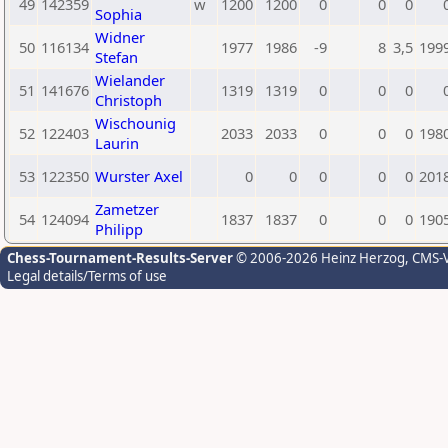
49
142359
w
1200
1200
0
0
0
Sophia
Widner
50
116134
1977
1986
-9
8
3,5
199
Stefan
Wielander
51
141676
1319
1319
0
0
0
Christoph
Wischounig
52
122403
2033
2033
0
0
0
198
Laurin
53
122350
Wurster Axel
0
0
0
0
0
201
Zametzer
54
124094
1837
1837
0
0
0
190
Philipp
Chess-Tournament-Results-Server
© 2006-2026 Heinz Herzog
, CMS-
Legal details/Terms of use