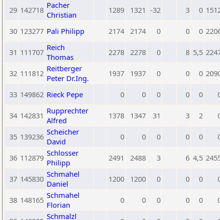
Pacher
29
142718
1289
1321
-32
3
0
151
Christian
30
123277
Pali Philipp
2174
2174
0
0
0
220
Reich
31
111707
2278
2278
0
8
5,5
224
Thomas
Reitberger
32
111812
1937
1937
0
0
0
209
Peter Dr.Ing.
33
149862
Rieck Pepe
0
0
0
0
0
Rupprechter
34
142831
1378
1347
31
3
2
Alfred
Scheicher
35
139236
0
0
0
0
0
David
Schlosser
36
112879
2491
2488
3
6
4,5
245
Philipp
Schmahel
37
145830
1200
1200
0
0
0
Daniel
Schmahel
38
148165
0
0
0
0
0
Florian
Schmalzl