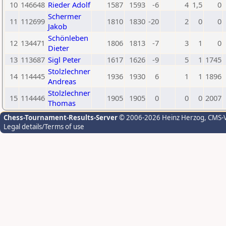
10
146648
Rieder Adolf
1587
1593
-6
4
1,5
0
Schermer
11
112699
1810
1830
-20
2
0
0
Jakob
Schönleben
12
134471
1806
1813
-7
3
1
0
Dieter
13
113687
Sigl Peter
1617
1626
-9
5
1
1745
Stolzlechner
14
114445
1936
1930
6
1
1
1896
Andreas
Stolzlechner
15
114446
1905
1905
0
0
0
2007
Thomas
Chess-Tournament-Results-Server
© 2006-2026 Heinz Herzog
, CMS-
Legal details/Terms of use