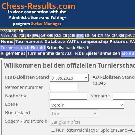
Logged on: Gast
Arabic
ARM
AZE
BIH
BUL
CAT
CHN
CRO
CZE
DEN
ENG
ESP
FAI
FIN
FRA
GER
GRE
INA
I
Home
Tournament-Database
AUT championship
Pictures
F
Turnierschach-Elozahl
Schnellschach-Elozahl
Allgemeines
Turnier anmelden: AUT
FIDE
Spieler anmelden
Elo AU
Willkommen bei den offiziellen Turnierscha
FIDE-Elolisten Stand
AUT-Elolisten Stand
13.945
Personennummer
Nachname
Vorname
Ebene
Bundesland
Spgem./Kreis/Verein
Nur "österreichische" Spieler (Land=A