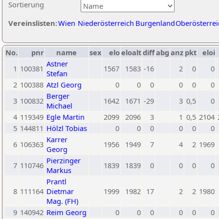
Sortierung
Vereinslisten:
Wien
Niederösterreich
Burgenland
Oberösterrei
No.
pnr
name
sex
elo
eloalt
diff
abg
anz
pkt
eloi
Astner
1
100381
1567
1583
-16
2
0
0
Stefan
2
100388
Atzl Georg
0
0
0
0
0
0
Berger
3
100832
1642
1671
-29
3
0,5
0
Michael
4
119349
Egle Martin
2099
2096
3
1
0,5
2104
5
144811
Hölzl Tobias
0
0
0
0
0
0
Karrer
6
106363
1956
1949
7
4
2
1969
Georg
Pierzinger
7
110746
1839
1839
0
0
0
0
Markus
Prantl
8
111164
Dietmar
1999
1982
17
2
2
1980
Mag. (FH)
9
140942
Reim Georg
0
0
0
0
0
0