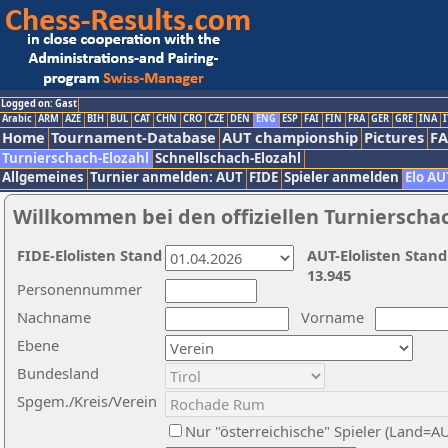
Logged on: Gast
Arabic
ARM
AZE
BIH
BUL
CAT
CHN
CRO
CZE
DEN
ENG
ESP
FAI
FIN
FRA
GER
GRE
INA
I
Home
Tournament-Database
AUT championship
Pictures
F
Turnierschach-Elozahl
Schnellschach-Elozahl
Allgemeines
Turnier anmelden: AUT
FIDE
Spieler anmelden
Elo AU
Willkommen bei den offiziellen Turnierscha
FIDE-Elolisten Stand
AUT-Elolisten Stand
13.945
Personennummer
Nachname
Vorname
Ebene
Bundesland
Spgem./Kreis/Verein
Nur "österreichische" Spieler (Land=A