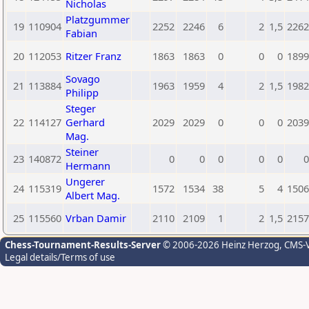
Nicholas
Platzgummer
19
110904
2252
2246
6
2
1,5
2262
Fabian
20
112053
Ritzer Franz
1863
1863
0
0
0
1899
Sovago
21
113884
1963
1959
4
2
1,5
1982
Philipp
Steger
22
114127
Gerhard
2029
2029
0
0
0
2039
Mag.
Steiner
23
140872
0
0
0
0
0
0
Hermann
Ungerer
24
115319
1572
1534
38
5
4
1506
Albert Mag.
25
115560
Vrban Damir
2110
2109
1
2
1,5
2157
Chess-Tournament-Results-Server
© 2006-2026 Heinz Herzog
, CMS-
Legal details/Terms of use