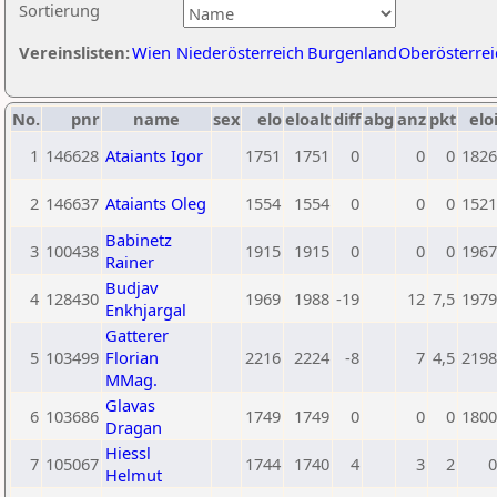
Sortierung
Vereinslisten:
Wien
Niederösterreich
Burgenland
Oberösterrei
No.
pnr
name
sex
elo
eloalt
diff
abg
anz
pkt
elo
1
146628
Ataiants Igor
1751
1751
0
0
0
1826
2
146637
Ataiants Oleg
1554
1554
0
0
0
1521
Babinetz
3
100438
1915
1915
0
0
0
1967
Rainer
Budjav
4
128430
1969
1988
-19
12
7,5
1979
Enkhjargal
Gatterer
5
103499
Florian
2216
2224
-8
7
4,5
2198
MMag.
Glavas
6
103686
1749
1749
0
0
0
1800
Dragan
Hiessl
7
105067
1744
1740
4
3
2
0
Helmut