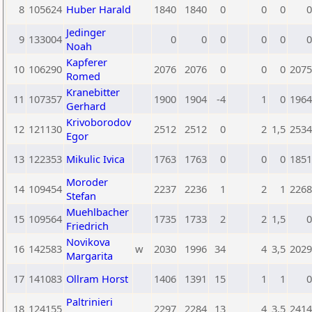
8
105624
Huber Harald
1840
1840
0
0
0
0
Jedinger
9
133004
0
0
0
0
0
0
Noah
Kapferer
10
106290
2076
2076
0
0
0
2075
Romed
Kranebitter
11
107357
1900
1904
-4
1
0
1964
Gerhard
Krivoborodov
12
121130
2512
2512
0
2
1,5
2534
Egor
13
122353
Mikulic Ivica
1763
1763
0
0
0
1851
Moroder
14
109454
2237
2236
1
2
1
2268
Stefan
Muehlbacher
15
109564
1735
1733
2
2
1,5
0
Friedrich
Novikova
16
142583
w
2030
1996
34
4
3,5
2029
Margarita
17
141083
Ollram Horst
1406
1391
15
1
1
0
Paltrinieri
18
124155
2297
2284
13
4
3,5
2414