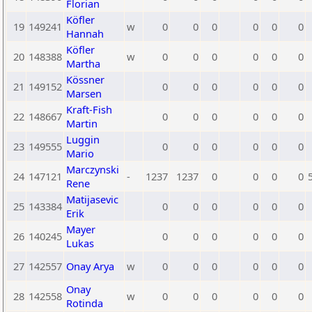
Florian
Köfler
19
149241
w
0
0
0
0
0
0
Hannah
Köfler
20
148388
w
0
0
0
0
0
0
Martha
Kössner
21
149152
0
0
0
0
0
0
Marsen
Kraft-Fish
22
148667
0
0
0
0
0
0
Martin
Luggin
23
149555
0
0
0
0
0
0
Mario
Marczynski
24
147121
-
1237
1237
0
0
0
0
Rene
Matijasevic
25
143384
0
0
0
0
0
0
Erik
Mayer
26
140245
0
0
0
0
0
0
Lukas
27
142557
Onay Arya
w
0
0
0
0
0
0
Onay
28
142558
w
0
0
0
0
0
0
Rotinda