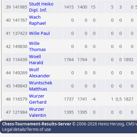
Studt Heiko
39
141985
1415
1400
15
5
3
0
Dipl. Inf.
Wach
40
141767
0
0
0
0
0
0
Raphael
41
137423
Wille Paul
0
0
0
0
0
0
Wille
42
149830
0
0
0
0
0
0
Thomas
Woell
43
116439
1764
1764
0
0
0
1892
Harald
Wolf
44
149269
0
0
0
0
0
0
Alexander
Wuntschek
45
149843
0
0
0
0
0
0
Matthias
Wurzer
46
116579
1737
1741
-4
1
0,5
1827
Gerhard
Wurzer
47
121984
1395
1395
0
0
0
0
Valentin
Chess-Tournament-Results-Server
© 2006-2026 Heinz Herzog
, CMS-
Legal details/Terms of use