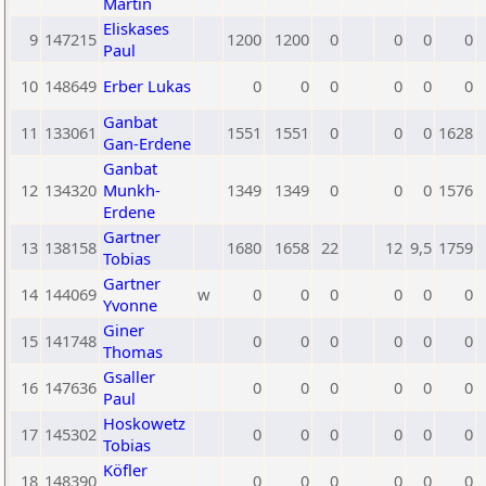
Martin
Eliskases
9
147215
1200
1200
0
0
0
0
Paul
10
148649
Erber Lukas
0
0
0
0
0
0
Ganbat
11
133061
1551
1551
0
0
0
1628
Gan-Erdene
Ganbat
12
134320
Munkh-
1349
1349
0
0
0
1576
Erdene
Gartner
13
138158
1680
1658
22
12
9,5
1759
Tobias
Gartner
14
144069
w
0
0
0
0
0
0
Yvonne
Giner
15
141748
0
0
0
0
0
0
Thomas
Gsaller
16
147636
0
0
0
0
0
0
Paul
Hoskowetz
17
145302
0
0
0
0
0
0
Tobias
Köfler
18
148390
0
0
0
0
0
0