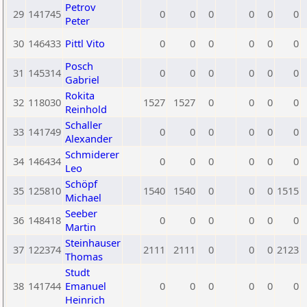
Petrov
29
141745
0
0
0
0
0
0
Peter
30
146433
Pittl Vito
0
0
0
0
0
0
Posch
31
145314
0
0
0
0
0
0
Gabriel
Rokita
32
118030
1527
1527
0
0
0
0
Reinhold
Schaller
33
141749
0
0
0
0
0
0
Alexander
Schmiderer
34
146434
0
0
0
0
0
0
Leo
Schöpf
35
125810
1540
1540
0
0
0
1515
Michael
Seeber
36
148418
0
0
0
0
0
0
Martin
Steinhauser
37
122374
2111
2111
0
0
0
2123
Thomas
Studt
38
141744
Emanuel
0
0
0
0
0
0
Heinrich