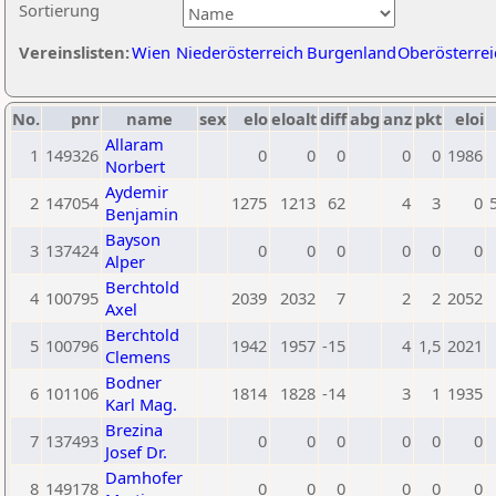
Sortierung
Vereinslisten:
Wien
Niederösterreich
Burgenland
Oberösterrei
No.
pnr
name
sex
elo
eloalt
diff
abg
anz
pkt
eloi
Allaram
1
149326
0
0
0
0
0
1986
Norbert
Aydemir
2
147054
1275
1213
62
4
3
0
Benjamin
Bayson
3
137424
0
0
0
0
0
0
Alper
Berchtold
4
100795
2039
2032
7
2
2
2052
Axel
Berchtold
5
100796
1942
1957
-15
4
1,5
2021
Clemens
Bodner
6
101106
1814
1828
-14
3
1
1935
Karl Mag.
Brezina
7
137493
0
0
0
0
0
0
Josef Dr.
Damhofer
8
149178
0
0
0
0
0
0