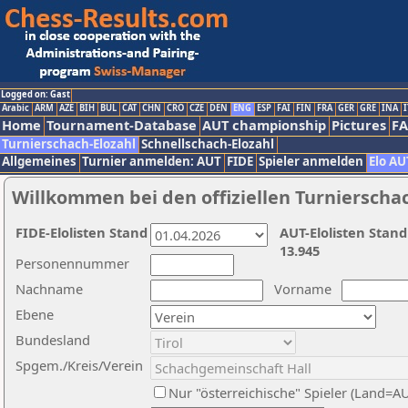
Logged on: Gast
Arabic
ARM
AZE
BIH
BUL
CAT
CHN
CRO
CZE
DEN
ENG
ESP
FAI
FIN
FRA
GER
GRE
INA
I
Home
Tournament-Database
AUT championship
Pictures
F
Turnierschach-Elozahl
Schnellschach-Elozahl
Allgemeines
Turnier anmelden: AUT
FIDE
Spieler anmelden
Elo AU
Willkommen bei den offiziellen Turnierscha
FIDE-Elolisten Stand
AUT-Elolisten Stand
13.945
Personennummer
Nachname
Vorname
Ebene
Bundesland
Spgem./Kreis/Verein
Nur "österreichische" Spieler (Land=A