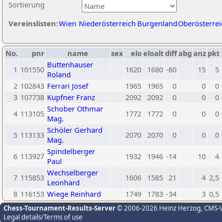
Sortierung
Vereinslisten:
Wien
Niederösterreich
Burgenland
Oberösterrei
No.
pnr
name
sex
elo
eloalt
diff
abg
anz
pkt
Buttenhauser
1
101550
1620
1680
-60
15
5
Roland
2
102843
Ferrari Josef
1965
1965
0
0
0
3
107738
Kupfner Franz
2092
2092
0
0
0
Schober Othmar
4
113105
1772
1772
0
0
0
Mag.
Schöler Gerhard
5
113133
2070
2070
0
0
0
Mag.
Spindelberger
6
113927
1932
1946
-14
10
4
Paul
Wechselberger
7
115853
1606
1585
21
4
2,5
Leonhard
8
116153
Wiege Reinhard
1749
1783
-34
3
0,5
Chess-Tournament-Results-Server
© 2006-2026 Heinz Herzog
, CMS-
Legal details/Terms of use