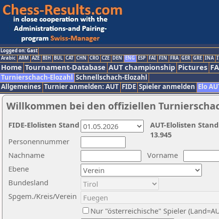
Logged on: Gast
Arabic
ARM
AZE
BIH
BUL
CAT
CHN
CRO
CZE
DEN
ENG
ESP
FAI
FIN
FRA
GER
GRE
INA
I
Home
Tournament-Database
AUT championship
Pictures
F
Turnierschach-Elozahl
Schnellschach-Elozahl
Allgemeines
Turnier anmelden: AUT
FIDE
Spieler anmelden
Elo AU
Willkommen bei den offiziellen Turnierscha
FIDE-Elolisten Stand
AUT-Elolisten Stand
13.945
Personennummer
Nachname
Vorname
Ebene
Bundesland
Spgem./Kreis/Verein
Nur "österreichische" Spieler (Land=A