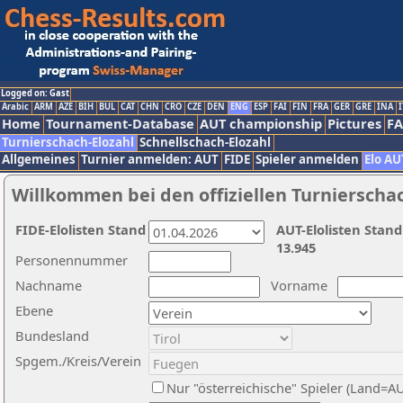
Logged on: Gast
Arabic
ARM
AZE
BIH
BUL
CAT
CHN
CRO
CZE
DEN
ENG
ESP
FAI
FIN
FRA
GER
GRE
INA
I
Home
Tournament-Database
AUT championship
Pictures
F
Turnierschach-Elozahl
Schnellschach-Elozahl
Allgemeines
Turnier anmelden: AUT
FIDE
Spieler anmelden
Elo AU
Willkommen bei den offiziellen Turnierscha
FIDE-Elolisten Stand
AUT-Elolisten Stand
13.945
Personennummer
Nachname
Vorname
Ebene
Bundesland
Spgem./Kreis/Verein
Nur "österreichische" Spieler (Land=A