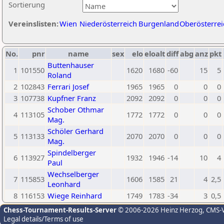
Sortierung
Vereinslisten:
Wien
Niederösterreich
Burgenland
Oberösterrei
No.
pnr
name
sex
elo
eloalt
diff
abg
anz
pkt
Buttenhauser
1
101550
1620
1680
-60
15
5
Roland
2
102843
Ferrari Josef
1965
1965
0
0
0
3
107738
Kupfner Franz
2092
2092
0
0
0
Schober Othmar
4
113105
1772
1772
0
0
0
Mag.
Schöler Gerhard
5
113133
2070
2070
0
0
0
Mag.
Spindelberger
6
113927
1932
1946
-14
10
4
Paul
Wechselberger
7
115853
1606
1585
21
4
2,5
Leonhard
8
116153
Wiege Reinhard
1749
1783
-34
3
0,5
Chess-Tournament-Results-Server
© 2006-2026 Heinz Herzog
, CMS-
Legal details/Terms of use