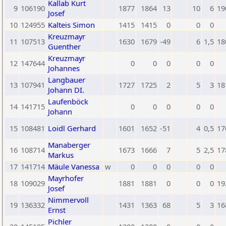
Kallab Kurt
9
106190
1877
1864
13
10
6
19
Josef
10
124955
Kalteis Simon
1415
1415
0
0
0
Kreuzmayr
11
107513
1630
1679
-49
6
1,5
18
Guenther
Kreuzmayr
12
147644
0
0
0
0
0
Johannes
Langbauer
13
107941
1727
1725
2
5
3
18
Johann DI.
Laufenböck
14
141715
0
0
0
0
0
Johann
15
108481
Loidl Gerhard
1601
1652
-51
4
0,5
17
Manaberger
16
108714
1673
1666
7
5
2,5
17
Markus
17
141714
Mäule Vanessa
w
0
0
0
0
0
Mayrhofer
18
109029
1881
1881
0
0
0
19
Josef
Nimmervoll
19
136332
1431
1363
68
5
3
16
Ernst
Pichler