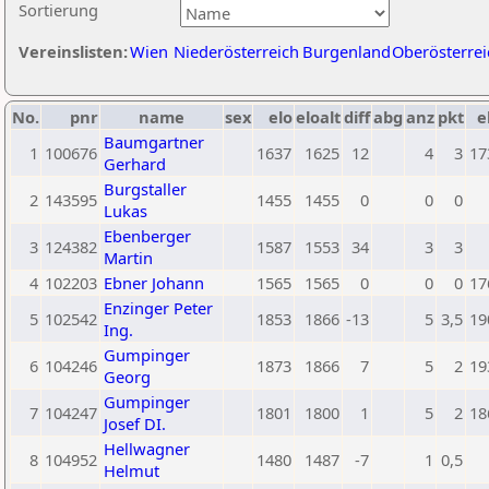
Sortierung
Vereinslisten:
Wien
Niederösterreich
Burgenland
Oberösterrei
No.
pnr
name
sex
elo
eloalt
diff
abg
anz
pkt
e
Baumgartner
1
100676
1637
1625
12
4
3
17
Gerhard
Burgstaller
2
143595
1455
1455
0
0
0
Lukas
Ebenberger
3
124382
1587
1553
34
3
3
Martin
4
102203
Ebner Johann
1565
1565
0
0
0
17
Enzinger Peter
5
102542
1853
1866
-13
5
3,5
19
Ing.
Gumpinger
6
104246
1873
1866
7
5
2
19
Georg
Gumpinger
7
104247
1801
1800
1
5
2
18
Josef DI.
Hellwagner
8
104952
1480
1487
-7
1
0,5
Helmut