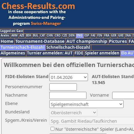
Logged on: Gast
Arabic
ARM
AZE
BIH
BUL
CAT
CHN
CRO
CZE
DEN
ENG
ESP
FAI
FIN
FRA
GER
GRE
INA
I
Home
Tournament-Database
AUT championship
Pictures
F
Turnierschach-Elozahl
Schnellschach-Elozahl
Allgemeines
Turnier anmelden: AUT
FIDE
Spieler anmelden
Elo AU
Willkommen bei den offiziellen Turnierscha
FIDE-Elolisten Stand
AUT-Elolisten Stand
13.945
Personennummer
Nachname
Vorname
Ebene
Bundesland
Spgem./Kreis/Verein
Nur "österreichische" Spieler (Land=A