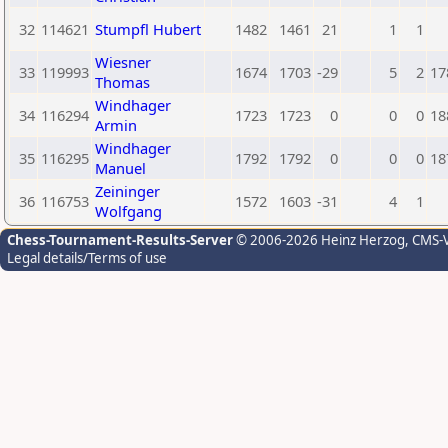
32
114621
Stumpfl Hubert
1482
1461
21
1
1
Wiesner
33
119993
1674
1703
-29
5
2
17
Thomas
Windhager
34
116294
1723
1723
0
0
0
18
Armin
Windhager
35
116295
1792
1792
0
0
0
18
Manuel
Zeininger
36
116753
1572
1603
-31
4
1
Wolfgang
Chess-Tournament-Results-Server
© 2006-2026 Heinz Herzog
, CMS-
Legal details/Terms of use