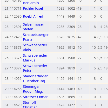
20
145195
1200
1200
0
0
0
Benjamin
21
110711
Pichler Josef
1583
1602
-19
1
0
22
112080
Roebl Alfred
1449
1449
0
0
0
Salvenmoser
23
112391
2286
2309
-23
8
4
23
Stefan
Schabetsberger
24
112479
1628
1675
-47
4
0,5
18
Franz
Schwabeneder
25
113373
1922
1912
10
10
5,5
19
Alois
Schwabeneder
26
113376
1881
1908
-27
5
0,5
19
Markus
Schwabeneder
27
113377
1824
1819
5
5
2,5
18
Peter
Standhartinger
28
114055
1426
1441
-15
3
0
Guenther Ing.
Steininger
29
114256
1414
1463
-49
8
2
16
Rudolf Mag.
30
114486
Strasser Otmar
1685
1685
0
0
0
Stumpfl
31
114620
1474
1477
-3
3
1
Christian