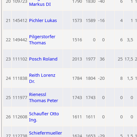
20
109723
1790
1830
-40
6
1
Markus DI
21
145412
Pichler Lukas
1573
1589
-16
4
1
Pilgerstorfer
22
149442
1516
0
0
6
3,5
Thomas
23
111102
Posch Roland
2013
1977
36
25
17,5
Reith Lorenz
24
111838
1784
1804
-20
8
1,5
Dr.
Rienessl
25
111977
1743
1743
0
0
0
Thomas Peter
Schaufler Otto
26
112608
1611
1611
0
0
0
Ing.
Schiefermueller
27
112738
1624
1653
-29
5
1,5