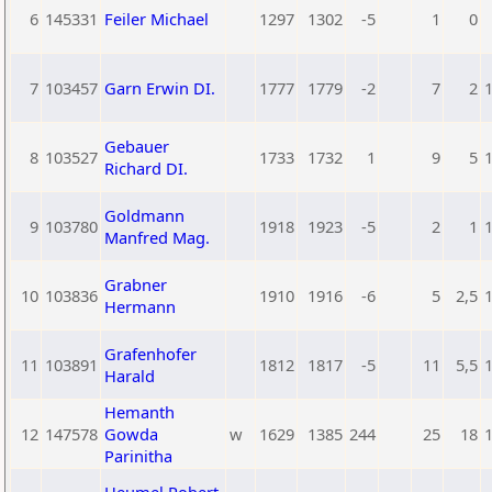
6
145331
Feiler Michael
1297
1302
-5
1
0
7
103457
Garn Erwin DI.
1777
1779
-2
7
2
Gebauer
8
103527
1733
1732
1
9
5
Richard DI.
Goldmann
9
103780
1918
1923
-5
2
1
Manfred Mag.
Grabner
10
103836
1910
1916
-6
5
2,5
Hermann
Grafenhofer
11
103891
1812
1817
-5
11
5,5
Harald
Hemanth
12
147578
Gowda
w
1629
1385
244
25
18
Parinitha