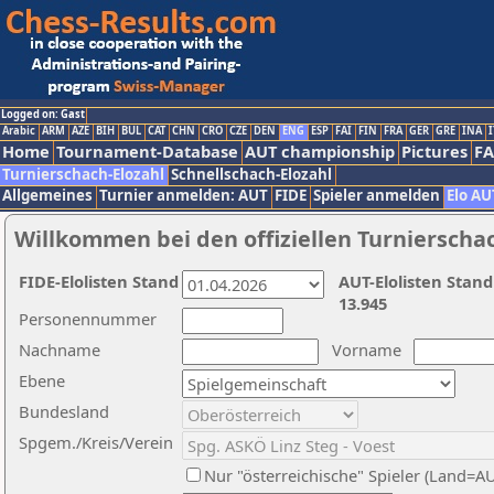
Logged on: Gast
Arabic
ARM
AZE
BIH
BUL
CAT
CHN
CRO
CZE
DEN
ENG
ESP
FAI
FIN
FRA
GER
GRE
INA
I
Home
Tournament-Database
AUT championship
Pictures
F
Turnierschach-Elozahl
Schnellschach-Elozahl
Allgemeines
Turnier anmelden: AUT
FIDE
Spieler anmelden
Elo AU
Willkommen bei den offiziellen Turnierscha
FIDE-Elolisten Stand
AUT-Elolisten Stand
13.945
Personennummer
Nachname
Vorname
Ebene
Bundesland
Spgem./Kreis/Verein
Nur "österreichische" Spieler (Land=A