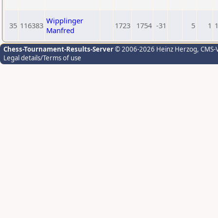
Wipplinger
35
116383
1723
1754
-31
5
1
Manfred
Chess-Tournament-Results-Server
© 2006-2026 Heinz Herzog
, CMS-
Legal details/Terms of use