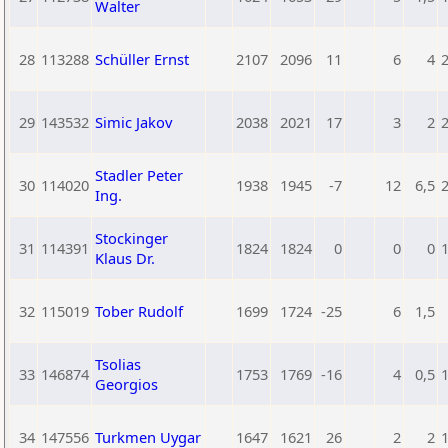
Walter
28
113288
Schüller Ernst
2107
2096
11
6
4
29
143532
Simic Jakov
2038
2021
17
3
2
Stadler Peter
30
114020
1938
1945
-7
12
6,5
Ing.
Stockinger
31
114391
1824
1824
0
0
0
Klaus Dr.
32
115019
Tober Rudolf
1699
1724
-25
6
1,5
Tsolias
33
146874
1753
1769
-16
4
0,5
Georgios
34
147556
Turkmen Uygar
1647
1621
26
2
2