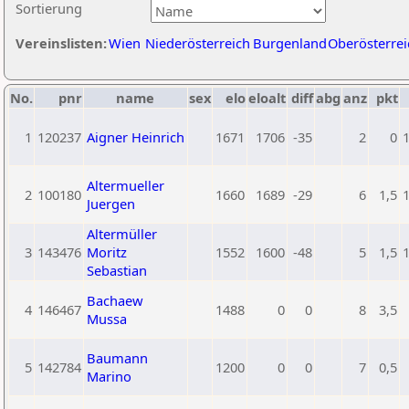
Sortierung
Vereinslisten:
Wien
Niederösterreich
Burgenland
Oberösterrei
No.
pnr
name
sex
elo
eloalt
diff
abg
anz
pkt
1
120237
Aigner Heinrich
1671
1706
-35
2
0
Altermueller
2
100180
1660
1689
-29
6
1,5
Juergen
Altermüller
3
143476
Moritz
1552
1600
-48
5
1,5
Sebastian
Bachaew
4
146467
1488
0
0
8
3,5
Mussa
Baumann
5
142784
1200
0
0
7
0,5
Marino