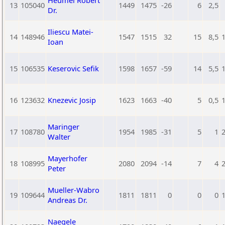
Heumel Robert
13
105040
1449
1475
-26
6
2,5
Dr.
Iliescu Matei-
14
148946
1547
1515
32
15
8,5
Ioan
15
106535
Keserovic Sefik
1598
1657
-59
14
5,5
16
123632
Knezevic Josip
1623
1663
-40
5
0,5
Maringer
17
108780
1954
1985
-31
5
1
Walter
Mayerhofer
18
108995
2080
2094
-14
7
4
Peter
Mueller-Wabro
19
109644
1811
1811
0
0
0
Andreas Dr.
Naegele