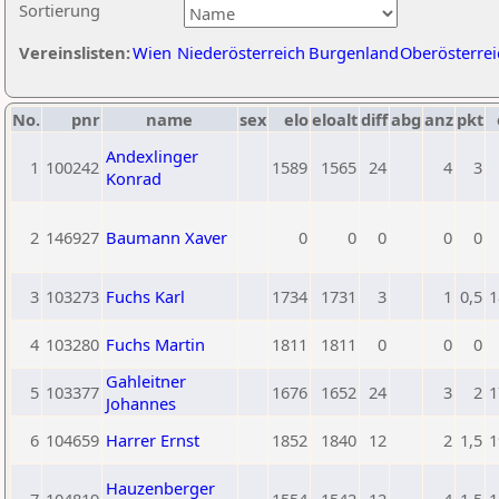
Sortierung
Vereinslisten:
Wien
Niederösterreich
Burgenland
Oberösterrei
No.
pnr
name
sex
elo
eloalt
diff
abg
anz
pkt
Andexlinger
1
100242
1589
1565
24
4
3
Konrad
2
146927
Baumann Xaver
0
0
0
0
0
3
103273
Fuchs Karl
1734
1731
3
1
0,5
1
4
103280
Fuchs Martin
1811
1811
0
0
0
Gahleitner
5
103377
1676
1652
24
3
2
1
Johannes
6
104659
Harrer Ernst
1852
1840
12
2
1,5
1
Hauzenberger