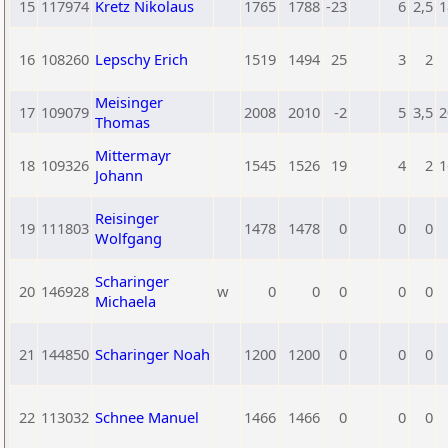
15
117974
Kretz Nikolaus
1765
1788
-23
6
2,5
1
16
108260
Lepschy Erich
1519
1494
25
3
2
Meisinger
17
109079
2008
2010
-2
5
3,5
2
Thomas
Mittermayr
18
109326
1545
1526
19
4
2
1
Johann
Reisinger
19
111803
1478
1478
0
0
0
Wolfgang
Scharinger
20
146928
w
0
0
0
0
0
Michaela
21
144850
Scharinger Noah
1200
1200
0
0
0
22
113032
Schnee Manuel
1466
1466
0
0
0