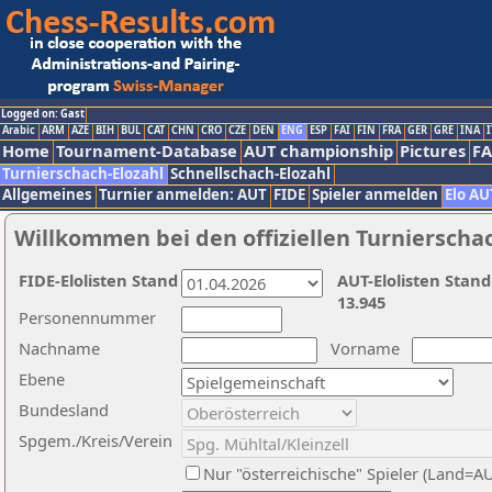
Logged on: Gast
Arabic
ARM
AZE
BIH
BUL
CAT
CHN
CRO
CZE
DEN
ENG
ESP
FAI
FIN
FRA
GER
GRE
INA
I
Home
Tournament-Database
AUT championship
Pictures
F
Turnierschach-Elozahl
Schnellschach-Elozahl
Allgemeines
Turnier anmelden: AUT
FIDE
Spieler anmelden
Elo AU
Willkommen bei den offiziellen Turnierscha
FIDE-Elolisten Stand
AUT-Elolisten Stand
13.945
Personennummer
Nachname
Vorname
Ebene
Bundesland
Spgem./Kreis/Verein
Nur "österreichische" Spieler (Land=A