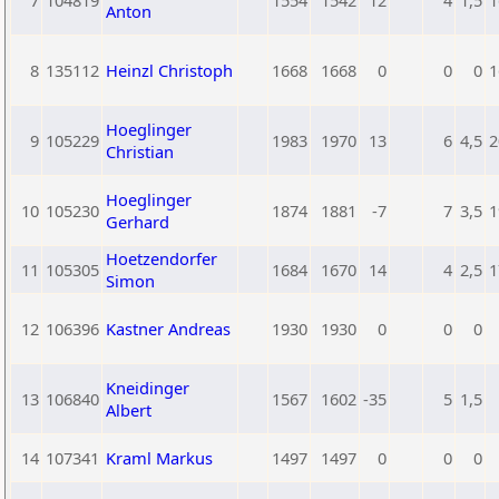
7
104819
1554
1542
12
4
1,5
1
Anton
8
135112
Heinzl Christoph
1668
1668
0
0
0
1
Hoeglinger
9
105229
1983
1970
13
6
4,5
2
Christian
Hoeglinger
10
105230
1874
1881
-7
7
3,5
1
Gerhard
Hoetzendorfer
11
105305
1684
1670
14
4
2,5
1
Simon
12
106396
Kastner Andreas
1930
1930
0
0
0
Kneidinger
13
106840
1567
1602
-35
5
1,5
Albert
14
107341
Kraml Markus
1497
1497
0
0
0