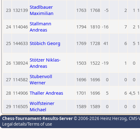
Stadlbauer
23
132139
1763
1768
-5
2
1
1
Maximilian
Stallmann
24
114046
1794
1810
-16
7
2
1
Andreas
25
144633
Stöbich Georg
1769
1728
41
6
5
1
Stötzer Niklas-
26
138924
1503
1522
-19
1
0
Andreas
Stubenvoll
27
114582
1696
1696
0
0
0
Werner
28
114906
Thaller Andreas
1701
1696
5
6
4,5
1
Wolfsteiner
29
116505
1589
1589
0
0
0
Michael
Chess-Tournament-Results-Server
© 2006-2026 Heinz Herzog
, CMS-
Legal details/Terms of use