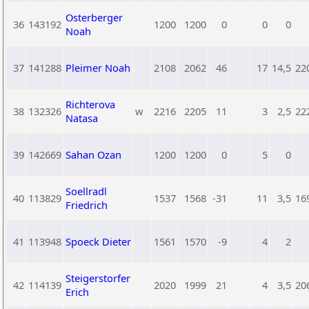
Osterberger
36
143192
1200
1200
0
0
0
Noah
37
141288
Pleimer Noah
2108
2062
46
17
14,5
22
Richterova
38
132326
w
2216
2205
11
3
2,5
22
Natasa
39
142669
Sahan Ozan
1200
1200
0
5
0
Soellradl
40
113829
1537
1568
-31
11
3,5
16
Friedrich
41
113948
Spoeck Dieter
1561
1570
-9
4
2
Steigerstorfer
42
114139
2020
1999
21
4
3,5
20
Erich