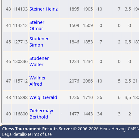
43
114193
Steiner Heinz
1895
1905
-10
7
3,5
19
Steiner
44
114212
1509
1509
0
0
0
Otmar
Studener
45
127713
1846
1853
-7
2
0,5
18
Simon
Studener
46
130836
1234
1234
0
0
0
Walter
Wallner
47
115712
2076
2086
-10
5
2,5
21
Alfred
48
115898
Weigl Gerald
1736
1710
26
6
3,5
18
Ziebermayr
49
116800
-
1477
1443
34
3
2
Berthold
Chess-Tournament-Results-Server
© 2006-2026 Heinz Herzog
, CMS-
Legal details/Terms of use