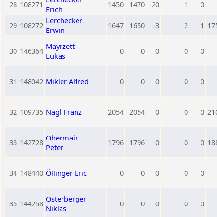
28
108271
1450
1470
-20
1
0
Erich
Lerchecker
29
108272
1647
1650
-3
2
1
17
Erwin
Mayrzett
30
146364
0
0
0
0
0
Lukas
31
148042
Mikler Alfred
0
0
0
0
0
32
109735
Nagl Franz
2054
2054
0
0
0
21
Obermair
33
142728
1796
1796
0
0
0
18
Peter
34
148440
Öllinger Eric
0
0
0
0
0
Osterberger
35
144258
0
0
0
0
0
Niklas