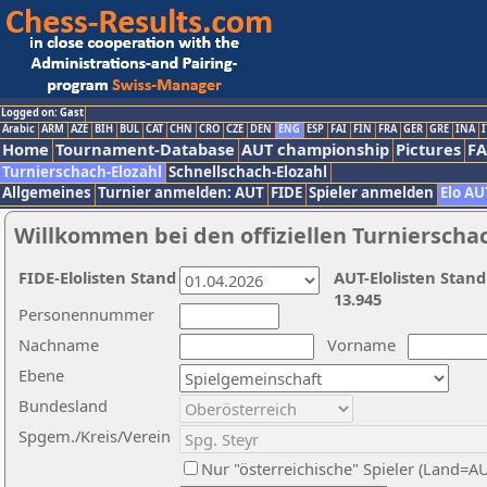
Logged on: Gast
Arabic
ARM
AZE
BIH
BUL
CAT
CHN
CRO
CZE
DEN
ENG
ESP
FAI
FIN
FRA
GER
GRE
INA
I
Home
Tournament-Database
AUT championship
Pictures
F
Turnierschach-Elozahl
Schnellschach-Elozahl
Allgemeines
Turnier anmelden: AUT
FIDE
Spieler anmelden
Elo AU
Willkommen bei den offiziellen Turnierscha
FIDE-Elolisten Stand
AUT-Elolisten Stand
13.945
Personennummer
Nachname
Vorname
Ebene
Bundesland
Spgem./Kreis/Verein
Nur "österreichische" Spieler (Land=A