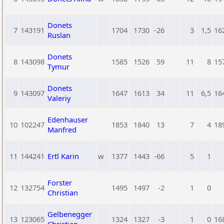
Donets
7
143191
1704
1730
-26
3
1,5
16
Ruslan
Donets
8
143098
1585
1526
59
11
8
15
Tymur
Donets
9
143097
1647
1613
34
11
6,5
16
Valeriy
Edenhauser
10
102247
1853
1840
13
7
4
18
Manfred
11
144241
Ertl Karin
w
1377
1443
-66
5
1
Forster
12
132754
1495
1497
-2
1
0
Christian
Gelbenegger
13
123065
1324
1327
-3
1
0
16