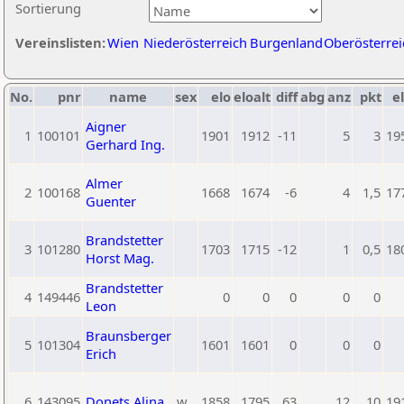
Sortierung
Vereinslisten:
Wien
Niederösterreich
Burgenland
Oberösterrei
No.
pnr
name
sex
elo
eloalt
diff
abg
anz
pkt
el
Aigner
1
100101
1901
1912
-11
5
3
19
Gerhard Ing.
Almer
2
100168
1668
1674
-6
4
1,5
17
Guenter
Brandstetter
3
101280
1703
1715
-12
1
0,5
18
Horst Mag.
Brandstetter
4
149446
0
0
0
0
0
Leon
Braunsberger
5
101304
1601
1601
0
0
0
Erich
6
143095
Donets Alina
w
1858
1795
63
12
10
19