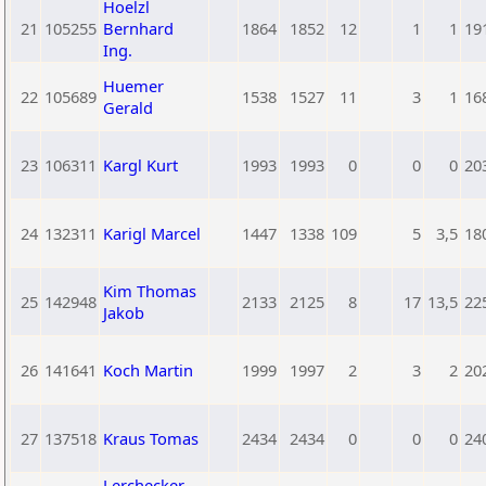
Hoelzl
21
105255
Bernhard
1864
1852
12
1
1
19
Ing.
Huemer
22
105689
1538
1527
11
3
1
16
Gerald
23
106311
Kargl Kurt
1993
1993
0
0
0
20
24
132311
Karigl Marcel
1447
1338
109
5
3,5
18
Kim Thomas
25
142948
2133
2125
8
17
13,5
22
Jakob
26
141641
Koch Martin
1999
1997
2
3
2
20
27
137518
Kraus Tomas
2434
2434
0
0
0
24
Lerchecker