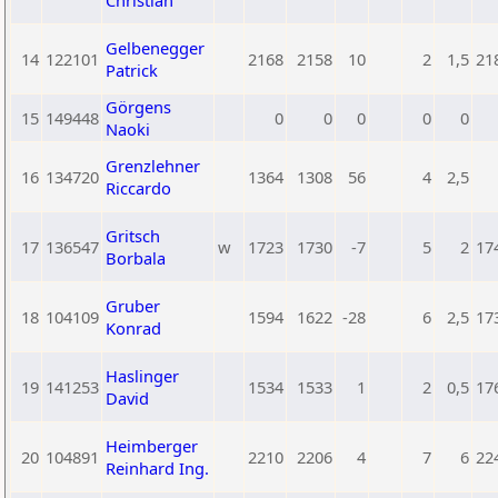
Christian
Gelbenegger
14
122101
2168
2158
10
2
1,5
21
Patrick
Görgens
15
149448
0
0
0
0
0
Naoki
Grenzlehner
16
134720
1364
1308
56
4
2,5
Riccardo
Gritsch
17
136547
w
1723
1730
-7
5
2
17
Borbala
Gruber
18
104109
1594
1622
-28
6
2,5
17
Konrad
Haslinger
19
141253
1534
1533
1
2
0,5
17
David
Heimberger
20
104891
2210
2206
4
7
6
22
Reinhard Ing.