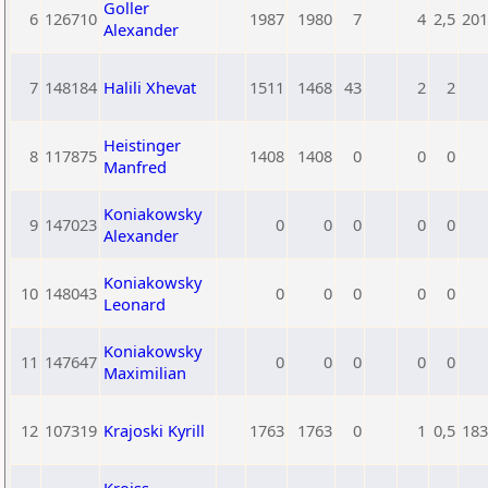
Goller
6
126710
1987
1980
7
4
2,5
201
Alexander
7
148184
Halili Xhevat
1511
1468
43
2
2
Heistinger
8
117875
1408
1408
0
0
0
Manfred
Koniakowsky
9
147023
0
0
0
0
0
Alexander
Koniakowsky
10
148043
0
0
0
0
0
Leonard
Koniakowsky
11
147647
0
0
0
0
0
Maximilian
12
107319
Krajoski Kyrill
1763
1763
0
1
0,5
183