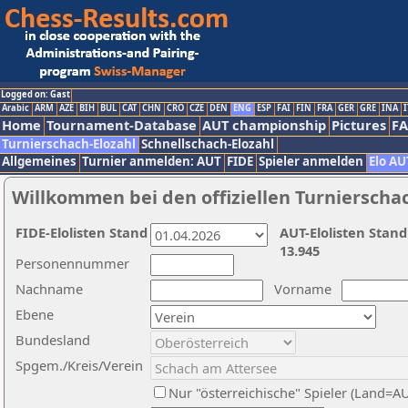
Logged on: Gast
Arabic
ARM
AZE
BIH
BUL
CAT
CHN
CRO
CZE
DEN
ENG
ESP
FAI
FIN
FRA
GER
GRE
INA
I
Home
Tournament-Database
AUT championship
Pictures
F
Turnierschach-Elozahl
Schnellschach-Elozahl
Allgemeines
Turnier anmelden: AUT
FIDE
Spieler anmelden
Elo AU
Willkommen bei den offiziellen Turnierscha
FIDE-Elolisten Stand
AUT-Elolisten Stand
13.945
Personennummer
Nachname
Vorname
Ebene
Bundesland
Spgem./Kreis/Verein
Nur "österreichische" Spieler (Land=A