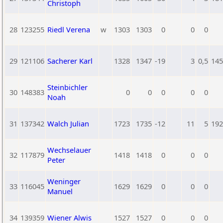
Christoph
28
123255
Riedl Verena
w
1303
1303
0
0
0
29
121106
Sacherer Karl
1328
1347
-19
3
0,5
145
Steinbichler
30
148383
0
0
0
0
0
Noah
31
137342
Walch Julian
1723
1735
-12
11
5
192
Wechselauer
32
117879
1418
1418
0
0
0
Peter
Weninger
33
116045
1629
1629
0
0
0
Manuel
34
139359
Wiener Alwis
1527
1527
0
0
0