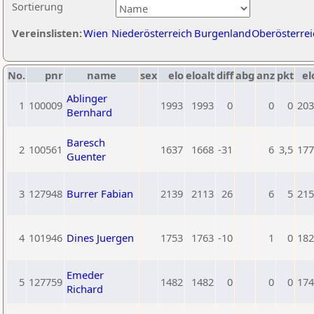
Sortierung
Vereinslisten:
Wien
Niederösterreich
Burgenland
Oberösterrei
No.
pnr
name
sex
elo
eloalt
diff
abg
anz
pkt
el
Ablinger
1
100009
1993
1993
0
0
0
203
Bernhard
Baresch
2
100561
1637
1668
-31
6
3,5
177
Guenter
3
127948
Burrer Fabian
2139
2113
26
6
5
215
4
101946
Dines Juergen
1753
1763
-10
1
0
182
Emeder
5
127759
1482
1482
0
0
0
174
Richard