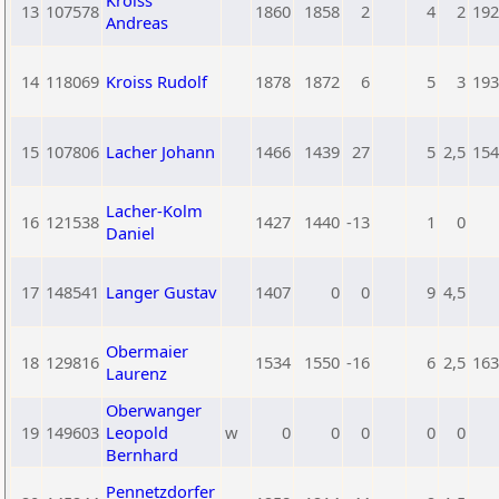
Kroiss
13
107578
1860
1858
2
4
2
192
Andreas
14
118069
Kroiss Rudolf
1878
1872
6
5
3
193
15
107806
Lacher Johann
1466
1439
27
5
2,5
154
Lacher-Kolm
16
121538
1427
1440
-13
1
0
Daniel
17
148541
Langer Gustav
1407
0
0
9
4,5
Obermaier
18
129816
1534
1550
-16
6
2,5
163
Laurenz
Oberwanger
19
149603
Leopold
w
0
0
0
0
0
Bernhard
Pennetzdorfer