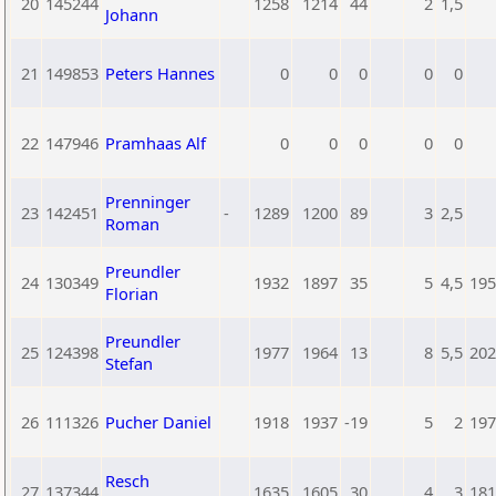
20
145244
1258
1214
44
2
1,5
Johann
21
149853
Peters Hannes
0
0
0
0
0
22
147946
Pramhaas Alf
0
0
0
0
0
Prenninger
23
142451
-
1289
1200
89
3
2,5
Roman
Preundler
24
130349
1932
1897
35
5
4,5
195
Florian
Preundler
25
124398
1977
1964
13
8
5,5
202
Stefan
26
111326
Pucher Daniel
1918
1937
-19
5
2
197
Resch
27
137344
1635
1605
30
4
3
181