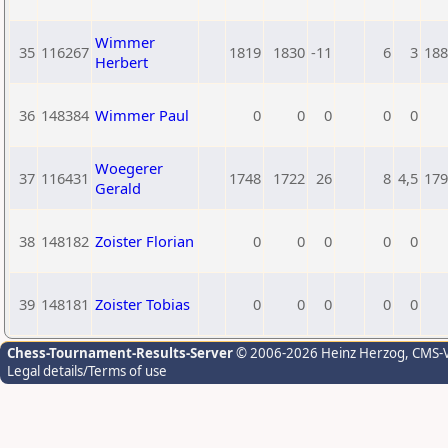
Wimmer
35
116267
1819
1830
-11
6
3
188
Herbert
36
148384
Wimmer Paul
0
0
0
0
0
Woegerer
37
116431
1748
1722
26
8
4,5
179
Gerald
38
148182
Zoister Florian
0
0
0
0
0
39
148181
Zoister Tobias
0
0
0
0
0
Chess-Tournament-Results-Server
© 2006-2026 Heinz Herzog
, CMS-
Legal details/Terms of use