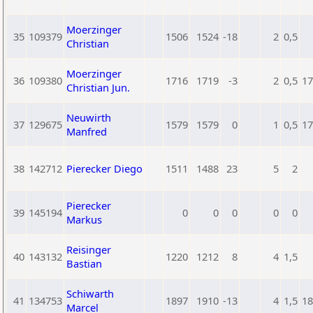
Moerzinger
35
109379
1506
1524
-18
2
0,5
Christian
Moerzinger
36
109380
1716
1719
-3
2
0,5
17
Christian Jun.
Neuwirth
37
129675
1579
1579
0
1
0,5
17
Manfred
38
142712
Pierecker Diego
1511
1488
23
5
2
Pierecker
39
145194
0
0
0
0
0
Markus
Reisinger
40
143132
1220
1212
8
4
1,5
Bastian
Schiwarth
41
134753
1897
1910
-13
4
1,5
18
Marcel