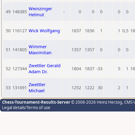
Weinzinger
49
148385
-
0
0
0
0
0
Helmut
50
116127
Wick Wolfgang
1837
1836
1
1
0,5
18
Wimmer
51
141805
1357
1357
0
0
0
Maximilian
Zwettler Gerald
52
127344
1804
1837
-33
5
1
18
Adam Dr.
Zwettler
53
131691
1252
1222
30
2
1
Michael
Chess-Tournament-Results-Server
© 2006-2026 Heinz Herzog
, CMS-
Legal details/Terms of use