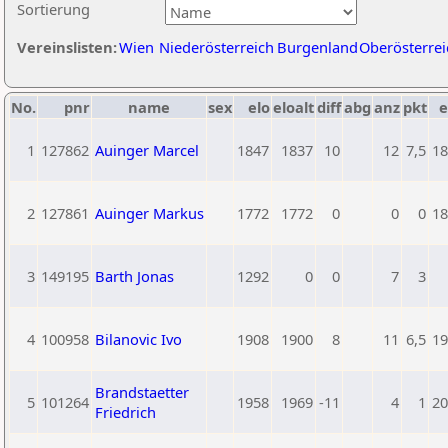
Sortierung
Vereinslisten:
Wien
Niederösterreich
Burgenland
Oberösterrei
No.
pnr
name
sex
elo
eloalt
diff
abg
anz
pkt
e
1
127862
Auinger Marcel
1847
1837
10
12
7,5
18
2
127861
Auinger Markus
1772
1772
0
0
0
18
3
149195
Barth Jonas
1292
0
0
7
3
4
100958
Bilanovic Ivo
1908
1900
8
11
6,5
19
Brandstaetter
5
101264
1958
1969
-11
4
1
20
Friedrich