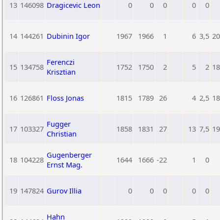
13
146098
Dragicevic Leon
0
0
0
0
0
14
144261
Dubinin Igor
1967
1966
1
6
3,5
20
Ferenczi
15
134758
1752
1750
2
5
2
18
Krisztian
16
126861
Floss Jonas
1815
1789
26
4
2,5
18
Fugger
17
103327
1858
1831
27
13
7,5
19
Christian
Gugenberger
18
104228
1644
1666
-22
1
0
Ernst Mag.
19
147824
Gurov Illia
0
0
0
0
0
Hahn