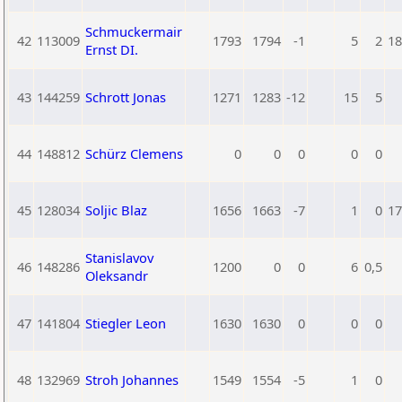
Schmuckermair
42
113009
1793
1794
-1
5
2
18
Ernst DI.
43
144259
Schrott Jonas
1271
1283
-12
15
5
44
148812
Schürz Clemens
0
0
0
0
0
45
128034
Soljic Blaz
1656
1663
-7
1
0
17
Stanislavov
46
148286
1200
0
0
6
0,5
Oleksandr
47
141804
Stiegler Leon
1630
1630
0
0
0
48
132969
Stroh Johannes
1549
1554
-5
1
0