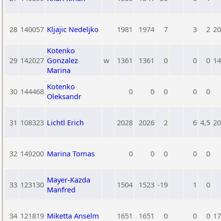
28
140057
Kljajic Nedeljko
1981
1974
7
3
2
20
Kotenko
29
142027
Gonzalez
w
1361
1361
0
0
0
14
Marina
Kotenko
30
144468
0
0
0
0
0
Oleksandr
31
108323
Lichtl Erich
2028
2026
2
6
4,5
20
32
149200
Marina Tomas
0
0
0
0
0
Mayer-Kazda
33
123130
1504
1523
-19
1
0
Manfred
34
121819
Miketta Anselm
1651
1651
0
0
0
17