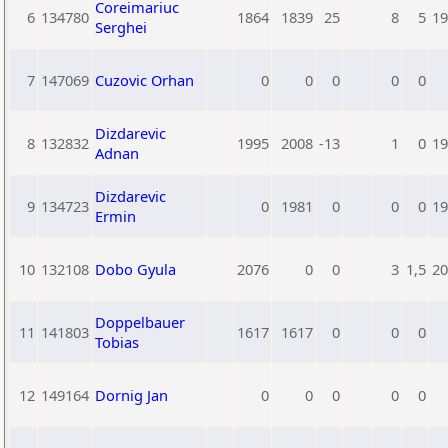
Coreimariuc
6
134780
1864
1839
25
8
5
19
Serghei
7
147069
Cuzovic Orhan
0
0
0
0
0
Dizdarevic
8
132832
1995
2008
-13
1
0
19
Adnan
Dizdarevic
9
134723
0
1981
0
0
0
19
Ermin
10
132108
Dobo Gyula
2076
0
0
3
1,5
20
Doppelbauer
11
141803
1617
1617
0
0
0
Tobias
12
149164
Dornig Jan
0
0
0
0
0