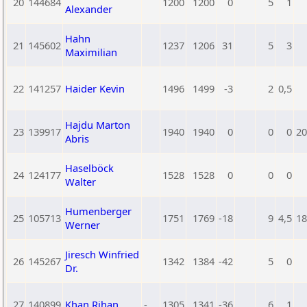
20
144684
1200
1200
0
5
1
Alexander
Hahn
21
145602
1237
1206
31
5
3
Maximilian
22
141257
Haider Kevin
1496
1499
-3
2
0,5
Hajdu Marton
23
139917
1940
1940
0
0
0
20
Abris
Haselböck
24
124177
1528
1528
0
0
0
Walter
Humenberger
25
105713
1751
1769
-18
9
4,5
18
Werner
Jiresch Winfried
26
145267
1342
1384
-42
5
0
Dr.
27
140899
Khan Rihan
-
1305
1341
-36
6
1