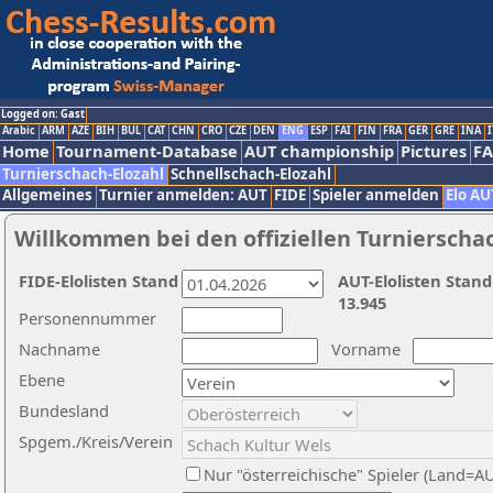
Logged on: Gast
Arabic
ARM
AZE
BIH
BUL
CAT
CHN
CRO
CZE
DEN
ENG
ESP
FAI
FIN
FRA
GER
GRE
INA
I
Home
Tournament-Database
AUT championship
Pictures
F
Turnierschach-Elozahl
Schnellschach-Elozahl
Allgemeines
Turnier anmelden: AUT
FIDE
Spieler anmelden
Elo AU
Willkommen bei den offiziellen Turnierscha
FIDE-Elolisten Stand
AUT-Elolisten Stand
13.945
Personennummer
Nachname
Vorname
Ebene
Bundesland
Spgem./Kreis/Verein
Nur "österreichische" Spieler (Land=A