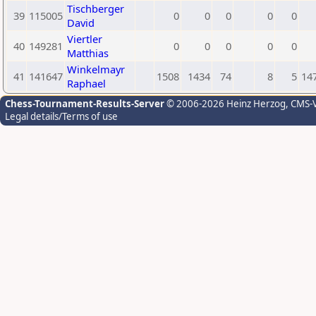
Tischberger
39
115005
0
0
0
0
0
David
Viertler
40
149281
0
0
0
0
0
Matthias
Winkelmayr
41
141647
1508
1434
74
8
5
14
Raphael
Chess-Tournament-Results-Server
© 2006-2026 Heinz Herzog
, CMS-
Legal details/Terms of use