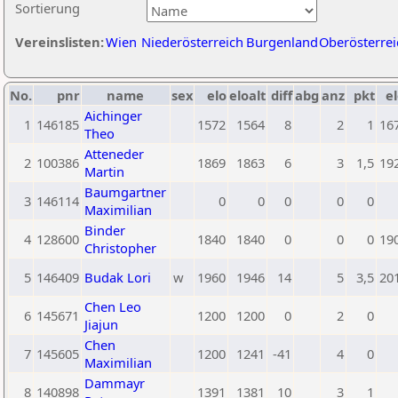
Sortierung
Vereinslisten:
Wien
Niederösterreich
Burgenland
Oberösterrei
No.
pnr
name
sex
elo
eloalt
diff
abg
anz
pkt
el
Aichinger
1
146185
1572
1564
8
2
1
16
Theo
Atteneder
2
100386
1869
1863
6
3
1,5
19
Martin
Baumgartner
3
146114
0
0
0
0
0
Maximilian
Binder
4
128600
1840
1840
0
0
0
19
Christopher
5
146409
Budak Lori
w
1960
1946
14
5
3,5
20
Chen Leo
6
145671
1200
1200
0
2
0
Jiajun
Chen
7
145605
1200
1241
-41
4
0
Maximilian
Dammayr
8
140898
1391
1381
10
3
1