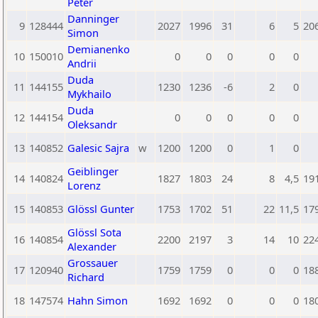
Peter
Danninger
9
128444
2027
1996
31
6
5
20
Simon
Demianenko
10
150010
0
0
0
0
0
Andrii
Duda
11
144155
1230
1236
-6
2
0
Mykhailo
Duda
12
144154
0
0
0
0
0
Oleksandr
13
140852
Galesic Sajra
w
1200
1200
0
1
0
Geiblinger
14
140824
1827
1803
24
8
4,5
19
Lorenz
15
140853
Glössl Gunter
1753
1702
51
22
11,5
17
Glössl Sota
16
140854
2200
2197
3
14
10
22
Alexander
Grossauer
17
120940
1759
1759
0
0
0
18
Richard
18
147574
Hahn Simon
1692
1692
0
0
0
18