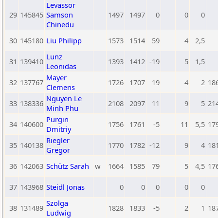
Levassor
29
145845
Samson
1497
1497
0
0
0
Chinedu
30
145180
Liu Philipp
1573
1514
59
4
2,5
Lunz
31
139410
1393
1412
-19
5
1,5
Leonidas
Mayer
32
137767
1726
1707
19
4
2
18
Clemens
Nguyen Le
33
138336
2108
2097
11
9
5
21
Minh Phu
Purgin
34
140600
1756
1761
-5
11
5,5
17
Dmitriy
Riegler
35
140138
1770
1782
-12
9
4
18
Gregor
36
142063
Schütz Sarah
w
1664
1585
79
5
4,5
17
37
143968
Steidl Jonas
0
0
0
0
0
Szolga
38
131489
1828
1833
-5
2
1
18
Ludwig