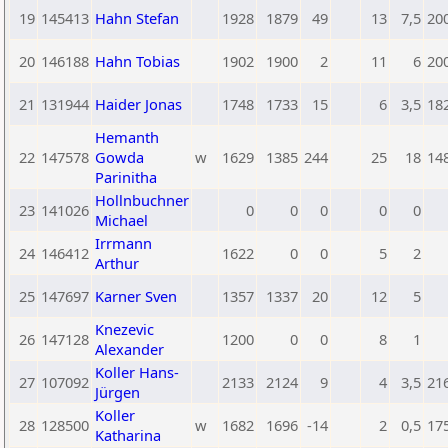
19
145413
Hahn Stefan
1928
1879
49
13
7,5
20
20
146188
Hahn Tobias
1902
1900
2
11
6
20
21
131944
Haider Jonas
1748
1733
15
6
3,5
18
Hemanth
22
147578
Gowda
w
1629
1385
244
25
18
14
Parinitha
Hollnbuchner
23
141026
0
0
0
0
0
Michael
Irrmann
24
146412
1622
0
0
5
2
Arthur
25
147697
Karner Sven
1357
1337
20
12
5
Knezevic
26
147128
1200
0
0
8
1
Alexander
Koller Hans-
27
107092
2133
2124
9
4
3,5
21
Jürgen
Koller
28
128500
w
1682
1696
-14
2
0,5
17
Katharina