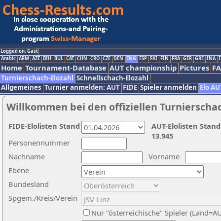
Logged on: Gast
Arabic
ARM
AZE
BIH
BUL
CAT
CHN
CRO
CZE
DEN
ENG
ESP
FAI
FIN
FRA
GER
GRE
INA
I
Home
Tournament-Database
AUT championship
Pictures
F
Turnierschach-Elozahl
Schnellschach-Elozahl
Allgemeines
Turnier anmelden: AUT
FIDE
Spieler anmelden
Elo AU
Willkommen bei den offiziellen Turnierscha
FIDE-Elolisten Stand
AUT-Elolisten Stand
13.945
Personennummer
Nachname
Vorname
Ebene
Bundesland
Spgem./Kreis/Verein
Nur "österreichische" Spieler (Land=A