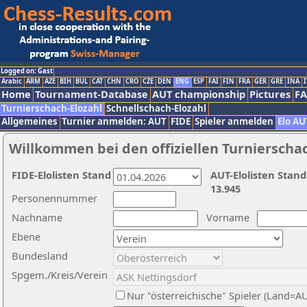
Logged on: Gast
Arabic
ARM
AZE
BIH
BUL
CAT
CHN
CRO
CZE
DEN
ENG
ESP
FAI
FIN
FRA
GER
GRE
INA
I
Home
Tournament-Database
AUT championship
Pictures
F
Turnierschach-Elozahl
Schnellschach-Elozahl
Allgemeines
Turnier anmelden: AUT
FIDE
Spieler anmelden
Elo AU
Willkommen bei den offiziellen Turnierscha
FIDE-Elolisten Stand
AUT-Elolisten Stand
13.945
Personennummer
Nachname
Vorname
Ebene
Bundesland
Spgem./Kreis/Verein
Nur "österreichische" Spieler (Land=A