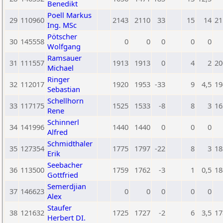
Benedikt
Poell Markus
29
110960
2143
2110
33
15
14
21
Ing. MSc
Pötscher
30
145558
0
0
0
0
0
Wolfgang
Ramsauer
31
111557
1913
1913
0
4
2
20
Michael
Ringer
32
112017
1920
1953
-33
9
4,5
19
Sebastian
Schellhorn
33
117175
1525
1533
-8
8
3
16
Rene
Schinnerl
34
141996
1440
1440
0
0
0
Alfred
Schmidthaler
35
127354
1775
1797
-22
8
3
18
Erik
Seebacher
36
113500
1759
1762
-3
1
0,5
18
Gottfried
Semerdjian
37
146623
0
0
0
0
0
Alex
Staufer
38
121632
1725
1727
-2
6
3,5
17
Herbert DI.