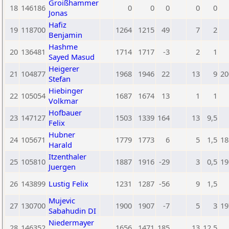
Groißhammer
18
146186
0
0
0
0
0
Jonas
Hafiz
19
118700
1264
1215
49
7
2
Benjamin
Hashme
20
136481
1714
1717
-3
2
1
Sayed Masud
Heigerer
21
104877
1968
1946
22
13
9
20
Stefan
Hiebinger
22
105054
1687
1674
13
1
1
Volkmar
Hofbauer
23
147127
1503
1339
164
13
9,5
Felix
Hubner
24
105671
1779
1773
6
5
1,5
18
Harald
Itzenthaler
25
105810
1887
1916
-29
3
0,5
19
Juergen
26
143899
Lustig Felix
1231
1287
-56
9
1,5
Mujevic
27
130700
1900
1907
-7
5
3
19
Sabahudin DI
Niedermayer
28
146352
1656
1471
185
13
12,5