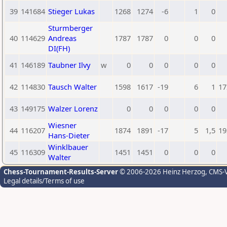
39
141684
Stieger Lukas
1268
1274
-6
1
0
Sturmberger
40
114629
Andreas
1787
1787
0
0
0
DI(FH)
41
146189
Taubner Ilvy
w
0
0
0
0
0
42
114830
Tausch Walter
1598
1617
-19
6
1
17
43
149175
Walzer Lorenz
0
0
0
0
0
Wiesner
44
116207
1874
1891
-17
5
1,5
19
Hans-Dieter
Winklbauer
45
116309
1451
1451
0
0
0
Walter
Chess-Tournament-Results-Server
© 2006-2026 Heinz Herzog
, CMS-
Legal details/Terms of use