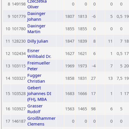
Czeczetka
8
149198
0
0
0
0
0
Oliver
Daxinger
9
101779
1807
1813
-6
5
0,5
19
Johann
Daxinger
10
101780
1855
1855
0
0
0
Martin
11
128230
Dilly Julian
1847
1839
8
11
7
18
Eisner
12
102434
1627
1621
6
1
0,5
17
Willibald Dr.
Freimueller
13
103115
1969
1973
-4
7
5
20
Peter
Fugger
14
103327
1858
1831
27
13
7,5
19
Christian
Gebert
15
103528
Johannes DI
1683
1666
17
1
1
17
(FH), MBA
Grasser
16
103927
1563
1465
98
6
5
Rudolf
Groißhammer
17
146187
0
0
0
0
0
Clemens