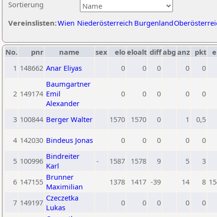
Sortierung
Vereinslisten:
Wien
Niederösterreich
Burgenland
Oberösterrei
No.
pnr
name
sex
elo
eloalt
diff
abg
anz
pkt
e
1
148662
Anar Eliyas
0
0
0
0
0
Baumgartner
2
149174
Emil
0
0
0
0
0
Alexander
3
100844
Berger Walter
1570
1570
0
1
0,5
4
142030
Bindeus Jonas
0
0
0
0
0
Bindreiter
5
100996
-
1587
1578
9
5
3
Karl
Brunner
6
147155
1378
1417
-39
14
8
15
Maximilian
Czeczetka
7
149197
0
0
0
0
0
Lukas