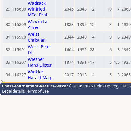
Wadsack
29
115600
Winfried
2045
2043
2
10
7
2063
MEd, Prof.
Wawricka
30
115809
1883
1895
-12
3
1
1939
Alfred
Weiss
31
115970
2344
2340
4
9
6
2349
Christian
Weiss Peter
32
115991
1604
1632
-28
6
3
1842
DI.
Wiesner
33
116207
1874
1891
-17
5
1,5
1927
Hans-Dieter
Winkler
34
116327
2017
2013
4
5
3
2065
Harald Mag.
Chess-Tournament-Results-Server
© 2006-2026 Heinz Herzog
, CMS-
Legal details/Terms of use