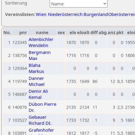
Sortierung
Vereinslisten:
Wien
Niederösterreich
Burgenland
Oberösterrei
No.
pnr
name
sex
elo
eloalt
diff
abg
anz
pkt
eloi
Aitenbichler
1
123345
1870
1870
0
0
0
1955
Wendelin
Bergmann
2
138756
1716
1716
0
0
0
1806
Max
Blaha
3
129364
0
0
0
0
0
0
Markus
Danner
4
119749
1735
1649
86
12
8,5
1859
Michael
Demir Ali
5
148687
0
0
0
0
0
0
Kemal
Dübon Pierre
6
140876
2135
2124
11
3
2,5
2156
Dr.
Gebauer
7
103527
1733
1732
1
9
5
1861
Richard DI.
Grafenhofer
8
103891
1812
1817
-5
11
5,5
1865