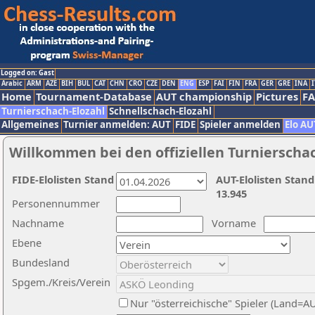
Logged on: Gast
Arabic
ARM
AZE
BIH
BUL
CAT
CHN
CRO
CZE
DEN
ENG
ESP
FAI
FIN
FRA
GER
GRE
INA
I
Home
Tournament-Database
AUT championship
Pictures
F
Turnierschach-Elozahl
Schnellschach-Elozahl
Allgemeines
Turnier anmelden: AUT
FIDE
Spieler anmelden
Elo AU
Willkommen bei den offiziellen Turnierscha
FIDE-Elolisten Stand
AUT-Elolisten Stand
13.945
Personennummer
Nachname
Vorname
Ebene
Bundesland
Spgem./Kreis/Verein
Nur "österreichische" Spieler (Land=A