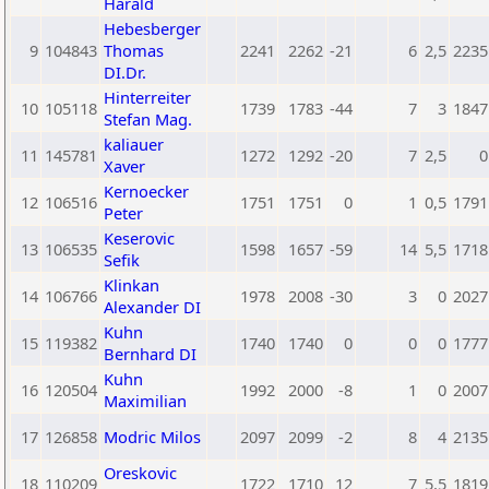
Harald
Hebesberger
9
104843
Thomas
2241
2262
-21
6
2,5
2235
DI.Dr.
Hinterreiter
10
105118
1739
1783
-44
7
3
1847
Stefan Mag.
kaliauer
11
145781
1272
1292
-20
7
2,5
0
Xaver
Kernoecker
12
106516
1751
1751
0
1
0,5
1791
Peter
Keserovic
13
106535
1598
1657
-59
14
5,5
1718
Sefik
Klinkan
14
106766
1978
2008
-30
3
0
2027
Alexander DI
Kuhn
15
119382
1740
1740
0
0
0
1777
Bernhard DI
Kuhn
16
120504
1992
2000
-8
1
0
2007
Maximilian
17
126858
Modric Milos
2097
2099
-2
8
4
2135
Oreskovic
18
110209
1722
1710
12
7
5,5
1819