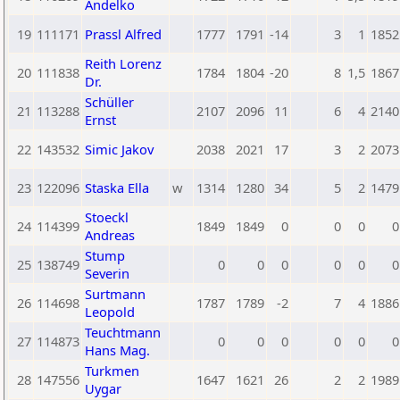
Andelko
19
111171
Prassl Alfred
1777
1791
-14
3
1
1852
Reith Lorenz
20
111838
1784
1804
-20
8
1,5
1867
Dr.
Schüller
21
113288
2107
2096
11
6
4
2140
Ernst
22
143532
Simic Jakov
2038
2021
17
3
2
2073
23
122096
Staska Ella
w
1314
1280
34
5
2
1479
Stoeckl
24
114399
1849
1849
0
0
0
0
Andreas
Stump
25
138749
0
0
0
0
0
0
Severin
Surtmann
26
114698
1787
1789
-2
7
4
1886
Leopold
Teuchtmann
27
114873
0
0
0
0
0
0
Hans Mag.
Turkmen
28
147556
1647
1621
26
2
2
1989
Uygar