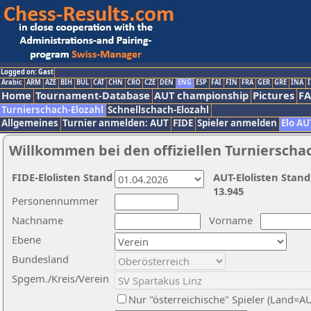
Logged on: Gast
Arabic
ARM
AZE
BIH
BUL
CAT
CHN
CRO
CZE
DEN
ENG
ESP
FAI
FIN
FRA
GER
GRE
INA
I
Home
Tournament-Database
AUT championship
Pictures
F
Turnierschach-Elozahl
Schnellschach-Elozahl
Allgemeines
Turnier anmelden: AUT
FIDE
Spieler anmelden
Elo AU
Willkommen bei den offiziellen Turnierscha
FIDE-Elolisten Stand
AUT-Elolisten Stand
13.945
Personennummer
Nachname
Vorname
Ebene
Bundesland
Spgem./Kreis/Verein
Nur "österreichische" Spieler (Land=A