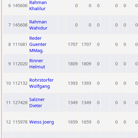
Rahman
6
145606
0
0
0
0
0
0
Khalilur
Rahman
7
145608
0
0
0
0
0
0
Wahidur
Reder
8
111681
Guenter
1707
1707
0
0
0
0
MMag.
Rinner
9
112020
1809
1809
0
0
0
0
Helmut
Rohrstorfer
10
112132
1393
1393
0
0
0
0
Wolfgang
Salzner
11
127428
1349
1349
0
0
0
0
Dieter
12
115978
Weiss Joerg
1659
1659
0
0
0
0