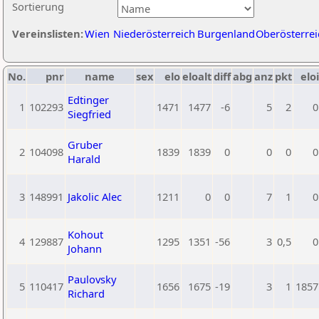
Sortierung
Vereinslisten:
Wien
Niederösterreich
Burgenland
Oberösterrei
No.
pnr
name
sex
elo
eloalt
diff
abg
anz
pkt
eloi
Edtinger
1
102293
1471
1477
-6
5
2
0
Siegfried
Gruber
2
104098
1839
1839
0
0
0
0
Harald
3
148991
Jakolic Alec
1211
0
0
7
1
0
Kohout
4
129887
1295
1351
-56
3
0,5
0
Johann
Paulovsky
5
110417
1656
1675
-19
3
1
1857
Richard