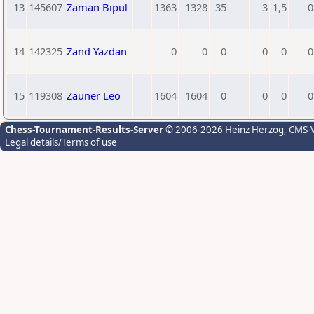
13
145607
Zaman Bipul
1363
1328
35
3
1,5
0
14
142325
Zand Yazdan
0
0
0
0
0
0
15
119308
Zauner Leo
1604
1604
0
0
0
0
Chess-Tournament-Results-Server
© 2006-2026 Heinz Herzog
, CMS-
Legal details/Terms of use