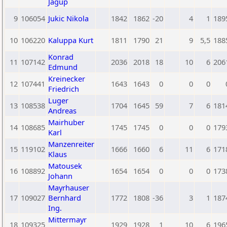
Jagup
9
106054
Jukic Nikola
1842
1862
-20
4
1
189
10
106220
Kaluppa Kurt
1811
1790
21
9
5,5
188
Konrad
11
107142
2036
2018
18
10
6
206
Edmund
Kreinecker
12
107441
1643
1643
0
0
0
Friedrich
Luger
13
108538
1704
1645
59
7
6
181
Andreas
Mairhuber
14
108685
1745
1745
0
0
0
179
Karl
Manzenreiter
15
119102
1666
1660
6
11
6
171
Klaus
Matousek
16
108892
1654
1654
0
0
0
173
Johann
Mayrhauser
17
109027
Bernhard
1772
1808
-36
3
1
187
Ing.
Mittermayr
18
109325
1929
1928
1
10
6
196