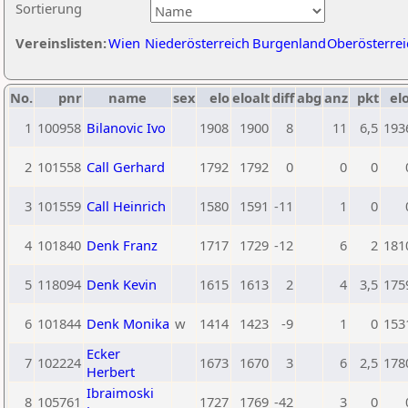
Sortierung
Vereinslisten:
Wien
Niederösterreich
Burgenland
Oberösterrei
No.
pnr
name
sex
elo
eloalt
diff
abg
anz
pkt
elo
1
100958
Bilanovic Ivo
1908
1900
8
11
6,5
193
2
101558
Call Gerhard
1792
1792
0
0
0
3
101559
Call Heinrich
1580
1591
-11
1
0
4
101840
Denk Franz
1717
1729
-12
6
2
181
5
118094
Denk Kevin
1615
1613
2
4
3,5
175
6
101844
Denk Monika
w
1414
1423
-9
1
0
153
Ecker
7
102224
1673
1670
3
6
2,5
178
Herbert
Ibraimoski
8
105761
1727
1769
-42
3
0