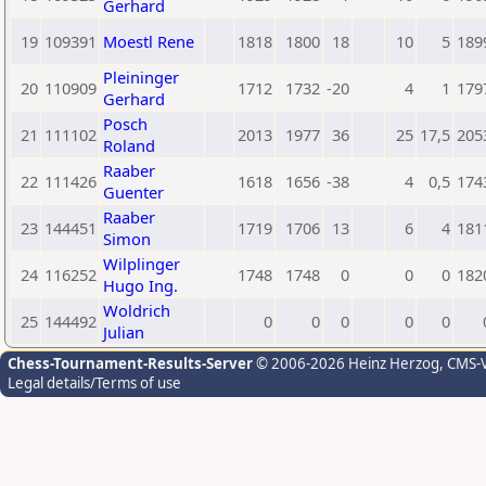
Gerhard
19
109391
Moestl Rene
1818
1800
18
10
5
189
Pleininger
20
110909
1712
1732
-20
4
1
179
Gerhard
Posch
21
111102
2013
1977
36
25
17,5
205
Roland
Raaber
22
111426
1618
1656
-38
4
0,5
174
Guenter
Raaber
23
144451
1719
1706
13
6
4
181
Simon
Wilplinger
24
116252
1748
1748
0
0
0
182
Hugo Ing.
Woldrich
25
144492
0
0
0
0
0
Julian
Chess-Tournament-Results-Server
© 2006-2026 Heinz Herzog
, CMS-
Legal details/Terms of use