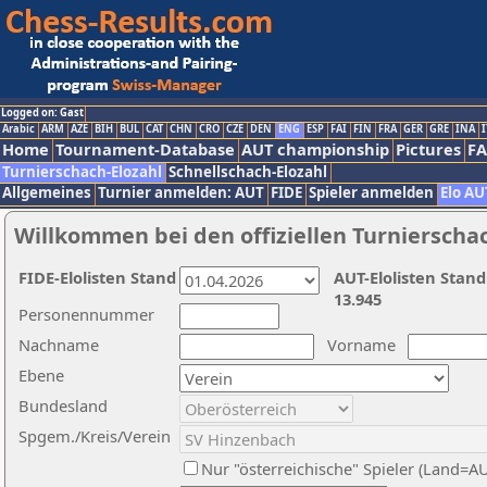
Logged on: Gast
Arabic
ARM
AZE
BIH
BUL
CAT
CHN
CRO
CZE
DEN
ENG
ESP
FAI
FIN
FRA
GER
GRE
INA
I
Home
Tournament-Database
AUT championship
Pictures
F
Turnierschach-Elozahl
Schnellschach-Elozahl
Allgemeines
Turnier anmelden: AUT
FIDE
Spieler anmelden
Elo AU
Willkommen bei den offiziellen Turnierscha
FIDE-Elolisten Stand
AUT-Elolisten Stand
13.945
Personennummer
Nachname
Vorname
Ebene
Bundesland
Spgem./Kreis/Verein
Nur "österreichische" Spieler (Land=A