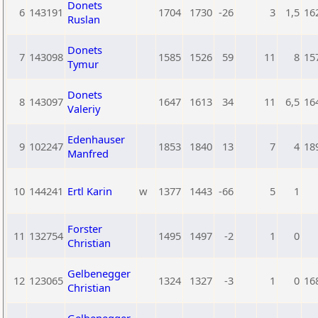
Donets
6
143191
1704
1730
-26
3
1,5
16
Ruslan
Donets
7
143098
1585
1526
59
11
8
15
Tymur
Donets
8
143097
1647
1613
34
11
6,5
16
Valeriy
Edenhauser
9
102247
1853
1840
13
7
4
18
Manfred
10
144241
Ertl Karin
w
1377
1443
-66
5
1
Forster
11
132754
1495
1497
-2
1
0
Christian
Gelbenegger
12
123065
1324
1327
-3
1
0
16
Christian