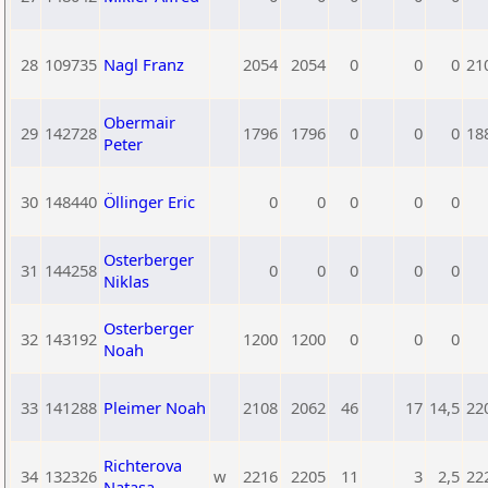
28
109735
Nagl Franz
2054
2054
0
0
0
21
Obermair
29
142728
1796
1796
0
0
0
18
Peter
30
148440
Öllinger Eric
0
0
0
0
0
Osterberger
31
144258
0
0
0
0
0
Niklas
Osterberger
32
143192
1200
1200
0
0
0
Noah
33
141288
Pleimer Noah
2108
2062
46
17
14,5
22
Richterova
34
132326
w
2216
2205
11
3
2,5
22
Natasa