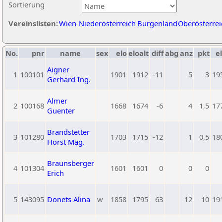
Sortierung
Vereinslisten:
Wien
Niederösterreich
Burgenland
Oberösterrei
No.
pnr
name
sex
elo
eloalt
diff
abg
anz
pkt
el
Aigner
1
100101
1901
1912
-11
5
3
19
Gerhard Ing.
Almer
2
100168
1668
1674
-6
4
1,5
17
Guenter
Brandstetter
3
101280
1703
1715
-12
1
0,5
18
Horst Mag.
Braunsberger
4
101304
1601
1601
0
0
0
Erich
5
143095
Donets Alina
w
1858
1795
63
12
10
19