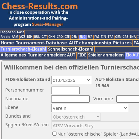
Logged on: Gast
Arabic
ARM
AZE
BIH
BUL
CAT
CHN
CRO
CZE
DEN
ENG
ESP
FAI
FIN
FRA
GER
GRE
INA
I
Home
Tournament-Database
AUT championship
Pictures
F
Turnierschach-Elozahl
Schnellschach-Elozahl
Allgemeines
Turnier anmelden: AUT
FIDE
Spieler anmelden
Elo AU
Willkommen bei den offiziellen Turnierscha
FIDE-Elolisten Stand
AUT-Elolisten Stand
13.945
Personennummer
Nachname
Vorname
Ebene
Bundesland
Spgem./Kreis/Verein
Nur "österreichische" Spieler (Land=A