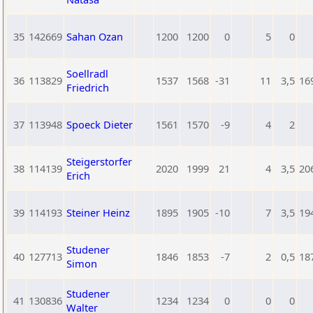
35
142669
Sahan Ozan
1200
1200
0
5
0
Soellradl
36
113829
1537
1568
-31
11
3,5
16
Friedrich
37
113948
Spoeck Dieter
1561
1570
-9
4
2
Steigerstorfer
38
114139
2020
1999
21
4
3,5
20
Erich
39
114193
Steiner Heinz
1895
1905
-10
7
3,5
19
Studener
40
127713
1846
1853
-7
2
0,5
18
Simon
Studener
41
130836
1234
1234
0
0
0
Walter