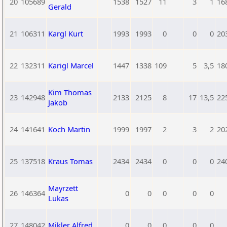
20
105689
1538
1527
11
3
1
16
Gerald
21
106311
Kargl Kurt
1993
1993
0
0
0
20
22
132311
Karigl Marcel
1447
1338
109
5
3,5
18
Kim Thomas
23
142948
2133
2125
8
17
13,5
22
Jakob
24
141641
Koch Martin
1999
1997
2
3
2
20
25
137518
Kraus Tomas
2434
2434
0
0
0
24
Mayrzett
26
146364
0
0
0
0
0
Lukas
27
148042
Mikler Alfred
0
0
0
0
0