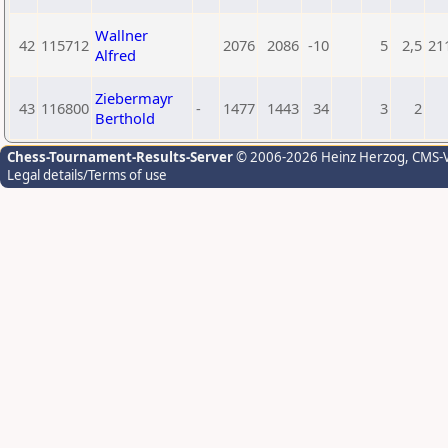
Wallner
42
115712
2076
2086
-10
5
2,5
21
Alfred
Ziebermayr
43
116800
-
1477
1443
34
3
2
Berthold
Chess-Tournament-Results-Server
© 2006-2026 Heinz Herzog
, CMS-
Legal details/Terms of use