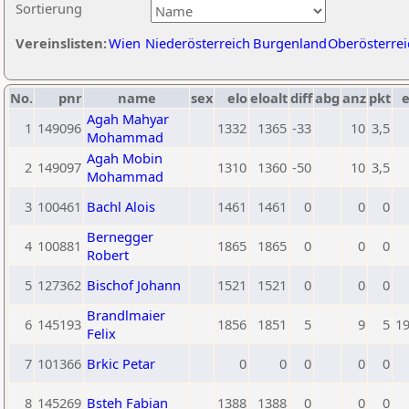
Sortierung
Vereinslisten:
Wien
Niederösterreich
Burgenland
Oberösterrei
No.
pnr
name
sex
elo
eloalt
diff
abg
anz
pkt
e
Agah Mahyar
1
149096
1332
1365
-33
10
3,5
Mohammad
Agah Mobin
2
149097
1310
1360
-50
10
3,5
Mohammad
3
100461
Bachl Alois
1461
1461
0
0
0
Bernegger
4
100881
1865
1865
0
0
0
Robert
5
127362
Bischof Johann
1521
1521
0
0
0
Brandlmaier
6
145193
1856
1851
5
9
5
1
Felix
7
101366
Brkic Petar
0
0
0
0
0
8
145269
Bsteh Fabian
1388
1388
0
0
0