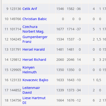
9
123136
Celik Arif
1546
1582
-36
4
1
1
10
149766
Christian Babic
0
0
0
0
0
Czechura
11
101714
1677
1714
-37
5
1
1
Norbert Mag.
Gumpenberger
12
104245
1534
1537
-3
2
1,5
1
Franz
13
131791
Hersel Harald
1481
1481
0
0
0
1
14
129812
Hersel Richard
2060
2046
14
3
3
2
Konyen
15
129905
1350
1350
0
0
0
1
Helmuth
16
123133
Kovacevic Bajko
1633
1643
-10
1
0,5
Leitenmair
17
144852
1339
1373
-34
2
0
David
Liese Hartmut
18
134756
1664
1676
-12
6
2
1
DI