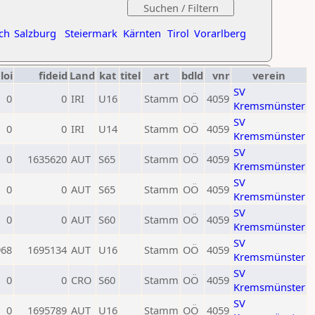
ch
Salzburg
Steiermark
Kärnten
Tirol
Vorarlberg
loi
fideid
Land
kat
titel
art
bdld
vnr
verein
SV
0
0
IRI
U16
Stamm
OÖ
4059
Kremsmünster
SV
0
0
IRI
U14
Stamm
OÖ
4059
Kremsmünster
SV
0
1635620
AUT
S65
Stamm
OÖ
4059
Kremsmünster
SV
0
0
AUT
S65
Stamm
OÖ
4059
Kremsmünster
SV
0
0
AUT
S60
Stamm
OÖ
4059
Kremsmünster
SV
968
1695134
AUT
U16
Stamm
OÖ
4059
Kremsmünster
SV
0
0
CRO
S60
Stamm
OÖ
4059
Kremsmünster
SV
0
1695789
AUT
U16
Stamm
OÖ
4059