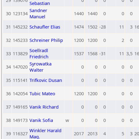
29
139076
0
0
0
0
0
Sebastian
Sandner
30
123134
1440
1440
0
0
0
Manuel
31
145232
Schaufler Elias
1474
1502
-28
11
3
1
32
145233
Schreiner Philip
1200
1200
0
2
0
Soellradl
33
113829
1537
1568
-31
11
3,5
1
Friedrich
Syrowatka
34
147020
0
0
0
0
0
Walter
35
115141
Trifkovic Dusan
0
0
0
0
0
36
142054
Tubic Mateo
1200
1200
0
0
0
37
149165
Vanik Richard
0
0
0
0
0
38
149173
Vanik Sofia
w
0
0
0
0
0
Winkler Harald
39
116327
2017
2013
4
5
3
2
Mag.