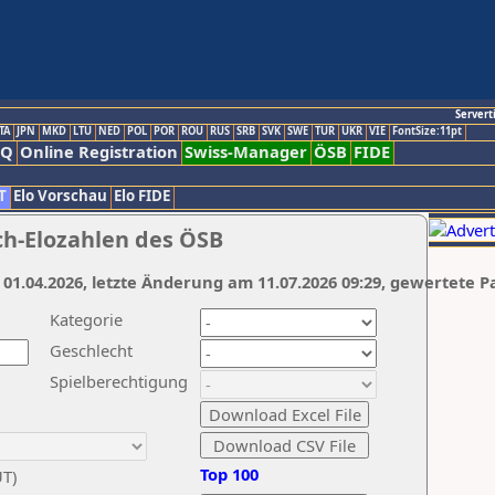
Servert
TA
JPN
MKD
LTU
NED
POL
POR
ROU
RUS
SRB
SVK
SWE
TUR
UKR
VIE
FontSize:11pt
AQ
Online Registration
Swiss-Manager
ÖSB
FIDE
T
Elo Vorschau
Elo FIDE
ch-Elozahlen des ÖSB
 01.04.2026, letzte Änderung am 11.07.2026 09:29, gewertete P
Kategorie
Geschlecht
Spielberechtigung
Top 100
UT)