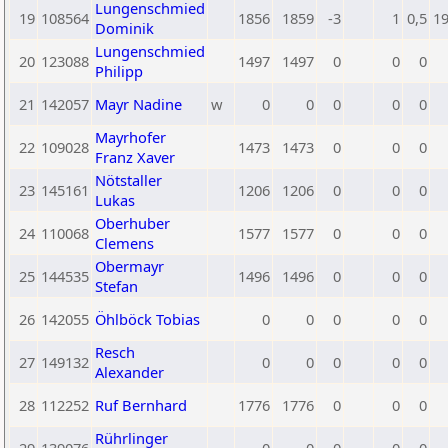
Lungenschmied
19
108564
1856
1859
-3
1
0,5
1
Dominik
Lungenschmied
20
123088
1497
1497
0
0
0
Philipp
21
142057
Mayr Nadine
w
0
0
0
0
0
Mayrhofer
22
109028
1473
1473
0
0
0
Franz Xaver
Nötstaller
23
145161
1206
1206
0
0
0
Lukas
Oberhuber
24
110068
1577
1577
0
0
0
Clemens
Obermayr
25
144535
1496
1496
0
0
0
Stefan
26
142055
Öhlböck Tobias
0
0
0
0
0
Resch
27
149132
0
0
0
0
0
Alexander
28
112252
Ruf Bernhard
1776
1776
0
0
0
Rührlinger