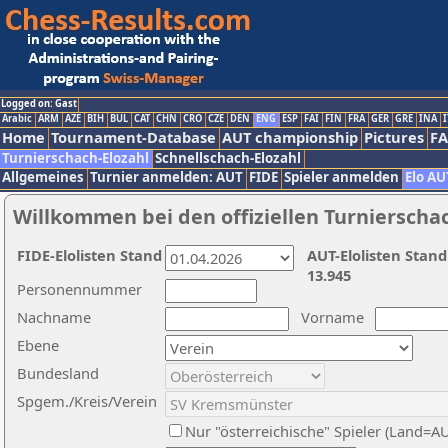
Logged on: Gast
Arabic
ARM
AZE
BIH
BUL
CAT
CHN
CRO
CZE
DEN
ENG
ESP
FAI
FIN
FRA
GER
GRE
INA
I
Home
Tournament-Database
AUT championship
Pictures
F
Turnierschach-Elozahl
Schnellschach-Elozahl
Allgemeines
Turnier anmelden: AUT
FIDE
Spieler anmelden
Elo AU
Willkommen bei den offiziellen Turnierscha
FIDE-Elolisten Stand
AUT-Elolisten Stand
13.945
Personennummer
Nachname
Vorname
Ebene
Bundesland
Spgem./Kreis/Verein
Nur "österreichische" Spieler (Land=A