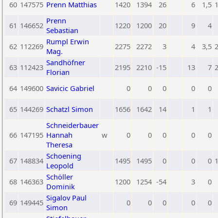
60
147575
Prenn Matthias
1420
1394
26
6
1,5
Prenn
61
146652
1220
1200
20
9
4
Sebastian
Rumpl Erwin
62
112269
2275
2272
3
4
3,5
Mag.
Sandhöfner
63
112423
2195
2210
-15
13
7
Florian
64
149600
Savicic Gabriel
0
0
0
0
0
65
144269
Schatzl Simon
1656
1642
14
1
1
Schneiderbauer
66
147195
Hannah
w
0
0
0
0
0
Theresa
Schoening
67
148834
1495
1495
0
0
0
Leopold
Schöller
68
146363
1200
1254
-54
3
0
Dominik
Sigalov Paul
69
149445
0
0
0
0
0
Simon