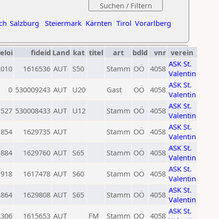
ch
Salzburg
Steiermark
Kärnten
Tirol
Vorarlberg
eloi
fideid
Land
kat
titel
art
bdld
vnr
verein
ASK St.
2010
1616536
AUT
S50
Stamm
OÖ
4058
Valentin
ASK St.
0
530009243
AUT
U20
Gast
OÖ
4058
Valentin
ASK St.
1527
530008433
AUT
U12
Stamm
OÖ
4058
Valentin
ASK St.
1854
1629735
AUT
Stamm
OÖ
4058
Valentin
ASK St.
1884
1629760
AUT
S65
Stamm
OÖ
4058
Valentin
ASK St.
1918
1617478
AUT
S60
Stamm
OÖ
4058
Valentin
ASK St.
1864
1629808
AUT
S65
Stamm
OÖ
4058
Valentin
ASK St.
2306
1615653
AUT
FM
Stamm
OÖ
4058