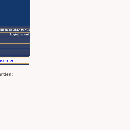
ime 07.08.2026 14:07:53
Login
Logout
artien: