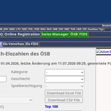
Servert
TA
JPN
MKD
LTU
NED
POL
POR
ROU
RUS
SRB
SVK
SWE
TUR
UKR
VIE
FontSize:11pt
AQ
Online Registration
Swiss-Manager
ÖSB
FIDE
T
Elo Vorschau
Elo FIDE
ch-Elozahlen des ÖSB
 01.04.2026, letzte Änderung am 11.07.2026 09:29, gewertete P
Kategorie
Geschlecht
Spielberechtigung
Top 100
UT)