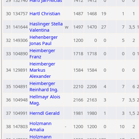
29
132140
Hartl Jan-Niclas
1412
1412
0
0
0
30
134757
Hartl Christian
1487
1468
19
1
1
Haslinger Stella
31
141644
w
1497
1470
27
7
3,5
Valentina
Hehenberger
32
149306
1200
0
0
5
2
Jonas Paul
Heimberger
33
104890
1718
1718
0
0
0
Franz
Heimberger
34
129891
Markus
1584
1584
0
0
0
Alexander
Heimberger
35
104891
2210
2206
4
7
6
Reinhard Ing.
Hellmayr Alois
36
104948
2166
2163
3
7
3,5
Mag.
37
104991
Herndl Gerald
1981
1980
1
3
1,5
Holzmann
38
147803
-
1200
1200
0
10
2
Amalia
Holzmann