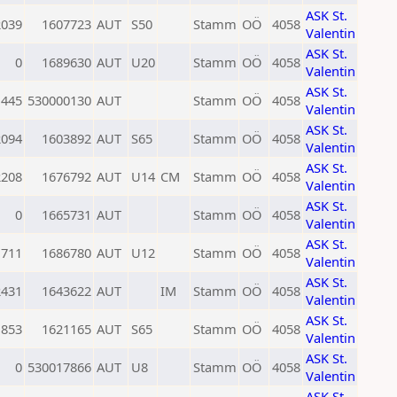
ASK St.
2039
1607723
AUT
S50
Stamm
OÖ
4058
Valentin
ASK St.
0
1689630
AUT
U20
Stamm
OÖ
4058
Valentin
ASK St.
1445
530000130
AUT
Stamm
OÖ
4058
Valentin
ASK St.
2094
1603892
AUT
S65
Stamm
OÖ
4058
Valentin
ASK St.
2208
1676792
AUT
U14
CM
Stamm
OÖ
4058
Valentin
ASK St.
0
1665731
AUT
Stamm
OÖ
4058
Valentin
ASK St.
1711
1686780
AUT
U12
Stamm
OÖ
4058
Valentin
ASK St.
2431
1643622
AUT
IM
Stamm
OÖ
4058
Valentin
ASK St.
1853
1621165
AUT
S65
Stamm
OÖ
4058
Valentin
ASK St.
0
530017866
AUT
U8
Stamm
OÖ
4058
Valentin
ASK St.