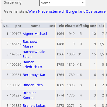
Sortierung
Vereinslisten:
Wien
Niederösterreich
Burgenland
Oberösterrei
No.
pnr
name
sex
elo
eloalt
diff
abg
anz
pkt
1
100107
Aigner Michael
1964
1949
15
10
7
Bachaew
2
146467
1488
0
0
8
3,5
Mussa
Bachaew Said
3
147687
1366
1335
31
15
7,5
Salah
Bamer
4
100536
1798
1816
-18
1
0
Friedrich Dr.
5
100861
Bergmayr Karl
1764
1780
-16
6
4
6
100979
Binder Erich
1885
1893
-8
3
2
Braeuer
7
101227
1774
1770
4
3
2
Konrad
8
101335
Breneis Lukas
2273
2271
2
4
3