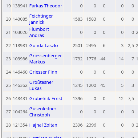
19
138941
Farkas Theodor
0
0
0
0
0
Feichtinger
20
140085
1583
1583
0
0
0
Jannick
Flumbort
21
103026
0
0
0
0
0
Andras
22
118981
Gonda Laszlo
2501
2495
6
3
2,5
Griessenberger
23
103986
1732
1776
-44
14
7
Markus
24
146460
Griesser Finn
0
0
0
0
0
Großtesner
25
146362
1245
1200
45
5
3
Lukas
26
148431
Grubelnik Ernst
1396
0
0
12
7,5
Gusenleitner
27
104264
0
0
0
0
0
Christoph
28
121354
Hajnal Zoltan
2396
2396
0
0
0