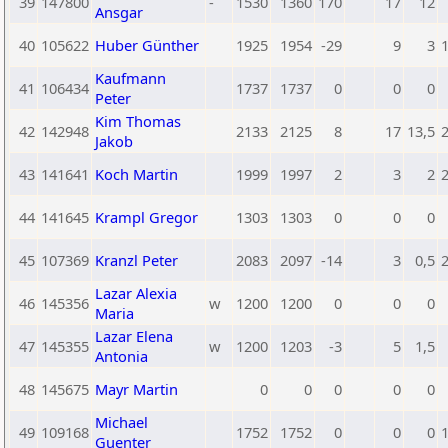
39
147800
-
1530
1360
170
17
12
Ansgar
40
105622
Huber Günther
1925
1954
-29
9
3
Kaufmann
41
106434
1737
1737
0
0
0
Peter
Kim Thomas
42
142948
2133
2125
8
17
13,5
Jakob
43
141641
Koch Martin
1999
1997
2
3
2
44
141645
Krampl Gregor
1303
1303
0
0
0
45
107369
Kranzl Peter
2083
2097
-14
3
0,5
Lazar Alexia
46
145356
w
1200
1200
0
0
0
Maria
Lazar Elena
47
145355
w
1200
1203
-3
5
1,5
Antonia
48
145675
Mayr Martin
0
0
0
0
0
Michael
49
109168
1752
1752
0
0
0
Guenter