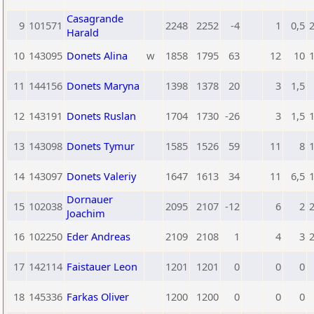
Casagrande
9
101571
2248
2252
-4
1
0,5
Harald
10
143095
Donets Alina
w
1858
1795
63
12
10
11
144156
Donets Maryna
1398
1378
20
3
1,5
12
143191
Donets Ruslan
1704
1730
-26
3
1,5
13
143098
Donets Tymur
1585
1526
59
11
8
14
143097
Donets Valeriy
1647
1613
34
11
6,5
Dornauer
15
102038
2095
2107
-12
6
2
Joachim
16
102250
Eder Andreas
2109
2108
1
4
3
17
142114
Faistauer Leon
1201
1201
0
0
0
18
145336
Farkas Oliver
1200
1200
0
0
0