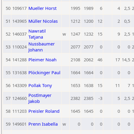
50
109617
Mueller Horst
1995
1989
6
4
2,5
51
143965
Müller Nicolas
1212
1200
12
2
0,5
Nawratil
52
146037
w
1247
1232
15
9
2,5
Tatjana
Nussbaumer
53
110024
2077
2077
0
0
0
Johann
54
141288
Pleimer Noah
2108
2062
46
17
14,5
55
131638
Plöckinger Paul
1664
1664
0
0
0
56
143309
Pollak Tony
1653
1638
15
11
7
Postlmayer
57
124660
2382
2385
-3
5
2,5
Jakob
58
111203
Preisler Roland
1645
1645
0
0
0
59
149601
Prenn Isabella
w
0
0
0
0
0