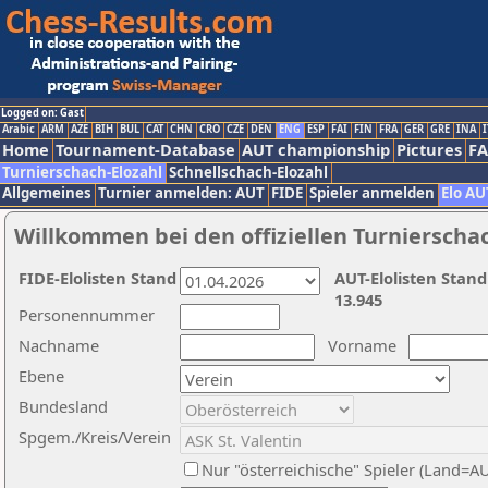
Logged on: Gast
Arabic
ARM
AZE
BIH
BUL
CAT
CHN
CRO
CZE
DEN
ENG
ESP
FAI
FIN
FRA
GER
GRE
INA
I
Home
Tournament-Database
AUT championship
Pictures
F
Turnierschach-Elozahl
Schnellschach-Elozahl
Allgemeines
Turnier anmelden: AUT
FIDE
Spieler anmelden
Elo AU
Willkommen bei den offiziellen Turnierscha
FIDE-Elolisten Stand
AUT-Elolisten Stand
13.945
Personennummer
Nachname
Vorname
Ebene
Bundesland
Spgem./Kreis/Verein
Nur "österreichische" Spieler (Land=A