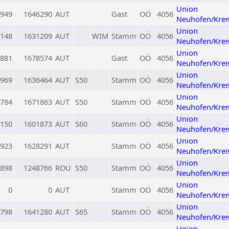
Union
949
1646290
AUT
Gast
OÖ
4056
Neuhofen/Kre
Union
148
1631209
AUT
WIM
Stamm
OÖ
4056
Neuhofen/Kre
Union
881
1678574
AUT
Gast
OÖ
4056
Neuhofen/Kre
Union
969
1636464
AUT
S50
Stamm
OÖ
4056
Neuhofen/Kre
Union
784
1671863
AUT
S50
Stamm
OÖ
4056
Neuhofen/Kre
Union
150
1601873
AUT
S60
Stamm
OÖ
4056
Neuhofen/Kre
Union
923
1628291
AUT
Stamm
OÖ
4056
Neuhofen/Kre
Union
898
1248766
ROU
S50
Stamm
OÖ
4056
Neuhofen/Kre
Union
0
0
AUT
Stamm
OÖ
4056
Neuhofen/Kre
Union
798
1641280
AUT
S65
Stamm
OÖ
4056
Neuhofen/Kre
Union