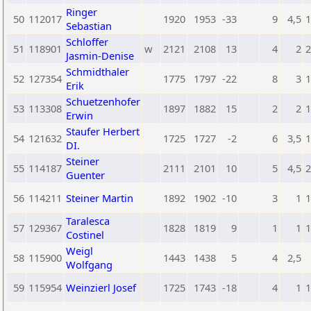
Ringer
50
112017
1920
1953
-33
9
4,5
1
Sebastian
Schloffer
51
118901
w
2121
2108
13
4
2
2
Jasmin-Denise
Schmidthaler
52
127354
1775
1797
-22
8
3
1
Erik
Schuetzenhofer
53
113308
1897
1882
15
2
2
1
Erwin
Staufer Herbert
54
121632
1725
1727
-2
6
3,5
1
DI.
Steiner
55
114187
2111
2101
10
5
4,5
2
Guenter
56
114211
Steiner Martin
1892
1902
-10
3
1
1
Taralesca
57
129367
1828
1819
9
1
1
1
Costinel
Weigl
58
115900
1443
1438
5
4
2,5
Wolfgang
59
115954
Weinzierl Josef
1725
1743
-18
4
1
1