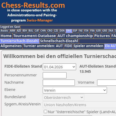
Logged on: Gast
Arabic
ARM
AZE
BIH
BUL
CAT
CHN
CRO
CZE
DEN
ENG
ESP
FAI
FIN
FRA
GER
GRE
INA
I
Home
Tournament-Database
AUT championship
Pictures
F
Turnierschach-Elozahl
Schnellschach-Elozahl
Allgemeines
Turnier anmelden: AUT
FIDE
Spieler anmelden
Elo AU
Willkommen bei den offiziellen Turnierscha
FIDE-Elolisten Stand
AUT-Elolisten Stand
13.945
Personennummer
Nachname
Vorname
Ebene
Bundesland
Spgem./Kreis/Verein
Nur "österreichische" Spieler (Land=A