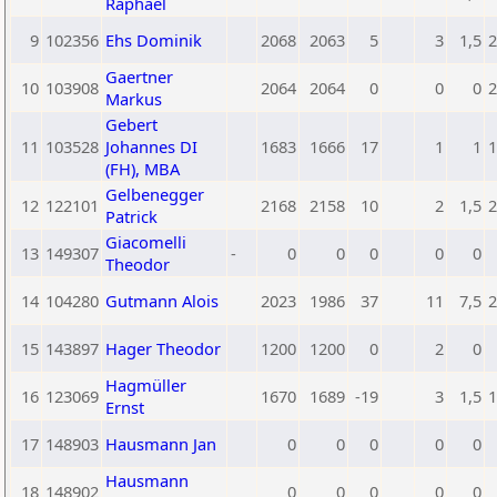
Raphael
9
102356
Ehs Dominik
2068
2063
5
3
1,5
2
Gaertner
10
103908
2064
2064
0
0
0
2
Markus
Gebert
11
103528
Johannes DI
1683
1666
17
1
1
1
(FH), MBA
Gelbenegger
12
122101
2168
2158
10
2
1,5
2
Patrick
Giacomelli
13
149307
-
0
0
0
0
0
Theodor
14
104280
Gutmann Alois
2023
1986
37
11
7,5
2
15
143897
Hager Theodor
1200
1200
0
2
0
Hagmüller
16
123069
1670
1689
-19
3
1,5
1
Ernst
17
148903
Hausmann Jan
0
0
0
0
0
Hausmann
18
148902
0
0
0
0
0