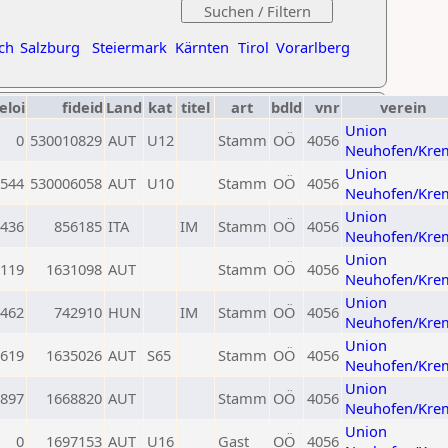
ch
Salzburg
Steiermark
Kärnten
Tirol
Vorarlberg
eloi
fideid
Land
kat
titel
art
bdld
vnr
verein
Union
0
530010829
AUT
U12
Stamm
OÖ
4056
Neuhofen/Kre
Union
544
530006058
AUT
U10
Stamm
OÖ
4056
Neuhofen/Kre
Union
436
856185
ITA
IM
Stamm
OÖ
4056
Neuhofen/Kre
Union
119
1631098
AUT
Stamm
OÖ
4056
Neuhofen/Kre
Union
462
742910
HUN
IM
Stamm
OÖ
4056
Neuhofen/Kre
Union
619
1635026
AUT
S65
Stamm
OÖ
4056
Neuhofen/Kre
Union
897
1668820
AUT
Stamm
OÖ
4056
Neuhofen/Kre
Union
0
1697153
AUT
U16
Gast
OÖ
4056