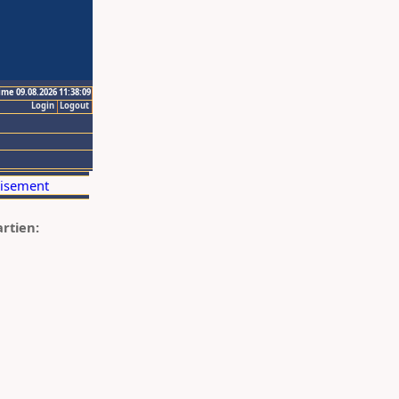
ime 09.08.2026 11:38:09
Login
Logout
artien: