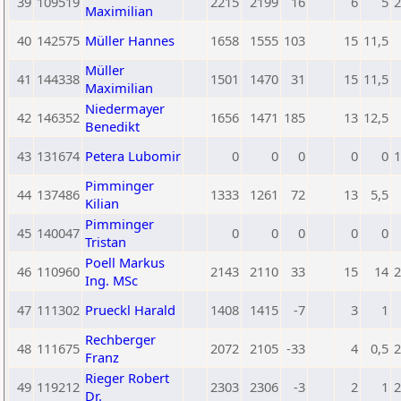
39
109519
2215
2199
16
6
5
2
Maximilian
40
142575
Müller Hannes
1658
1555
103
15
11,5
Müller
41
144338
1501
1470
31
15
11,5
Maximilian
Niedermayer
42
146352
1656
1471
185
13
12,5
Benedikt
43
131674
Petera Lubomir
0
0
0
0
0
1
Pimminger
44
137486
1333
1261
72
13
5,5
Kilian
Pimminger
45
140047
0
0
0
0
0
Tristan
Poell Markus
46
110960
2143
2110
33
15
14
2
Ing. MSc
47
111302
Prueckl Harald
1408
1415
-7
3
1
Rechberger
48
111675
2072
2105
-33
4
0,5
2
Franz
Rieger Robert
49
119212
2303
2306
-3
2
1
2
Dr.