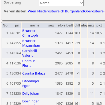
Sortierung
Vereinslisten:
Wien
Niederösterreich
Burgenland
Oberösterrei
No.
pnr
name
sex
elo
eloalt
diff
abg
anz
pkt
Brunner
1
148381
1427
1244
183
14
10,5
Christoph
Brunner
2
147155
1378
1417
-39
14
8
1
Maximilian
Carnicelli
3
143764
2461
2453
8
3
3
2
Valerio
Charaus
4
117536
2085
2085
0
8
4
2
Florian
5
130934
Csonka Balazs
2477
2478
-1
3
2
2
Danninger
6
101755
1385
1382
3
5
2
1
Egon
7
128230
Dilly Julian
1847
1839
8
11
7
1
Dorninger
8
145329
1497
1336
161
15
10,5