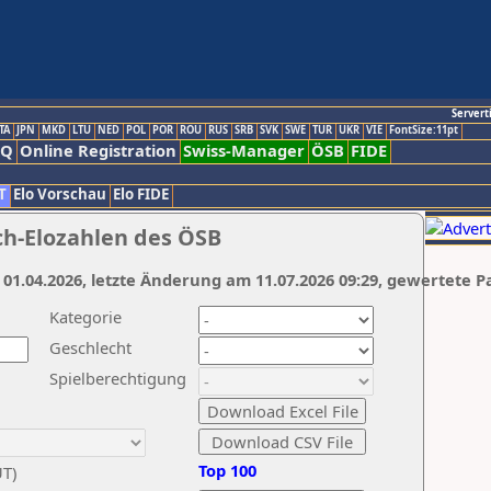
Servert
TA
JPN
MKD
LTU
NED
POL
POR
ROU
RUS
SRB
SVK
SWE
TUR
UKR
VIE
FontSize:11pt
AQ
Online Registration
Swiss-Manager
ÖSB
FIDE
T
Elo Vorschau
Elo FIDE
ch-Elozahlen des ÖSB
 01.04.2026, letzte Änderung am 11.07.2026 09:29, gewertete P
Kategorie
Geschlecht
Spielberechtigung
Top 100
UT)