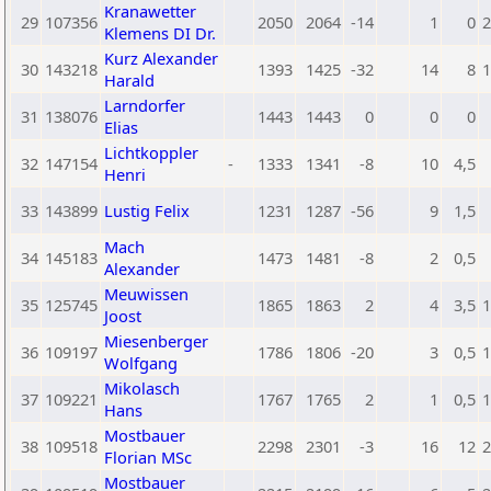
Kranawetter
29
107356
2050
2064
-14
1
0
2
Klemens DI Dr.
Kurz Alexander
30
143218
1393
1425
-32
14
8
1
Harald
Larndorfer
31
138076
1443
1443
0
0
0
Elias
Lichtkoppler
32
147154
-
1333
1341
-8
10
4,5
Henri
33
143899
Lustig Felix
1231
1287
-56
9
1,5
Mach
34
145183
1473
1481
-8
2
0,5
Alexander
Meuwissen
35
125745
1865
1863
2
4
3,5
1
Joost
Miesenberger
36
109197
1786
1806
-20
3
0,5
1
Wolfgang
Mikolasch
37
109221
1767
1765
2
1
0,5
1
Hans
Mostbauer
38
109518
2298
2301
-3
16
12
2
Florian MSc
Mostbauer