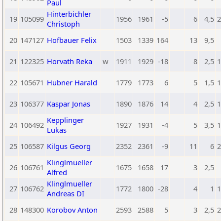
Paul
Hinterbichler
19
105099
1956
1961
-5
6
4,5
2
Christoph
20
147127
Hofbauer Felix
1503
1339
164
13
9,5
21
122325
Horvath Reka
w
1911
1929
-18
8
2,5
1
22
105671
Hubner Harald
1779
1773
6
5
1,5
1
23
106377
Kaspar Jonas
1890
1876
14
4
2,5
1
Kepplinger
24
106492
1927
1931
-4
5
3,5
1
Lukas
25
106587
Kilgus Georg
2352
2361
-9
11
6
2
Klinglmueller
26
106761
1675
1658
17
3
2,5
Alfred
Klinglmueller
27
106762
1772
1800
-28
4
1
1
Andreas DI
28
148300
Korobov Anton
2593
2588
5
3
2,5
2