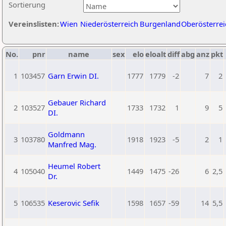
Sortierung
Vereinslisten:
Wien
Niederösterreich
Burgenland
Oberösterrei
No.
pnr
name
sex
elo
eloalt
diff
abg
anz
pkt
1
103457
Garn Erwin DI.
1777
1779
-2
7
2
Gebauer Richard
2
103527
1733
1732
1
9
5
DI.
Goldmann
3
103780
1918
1923
-5
2
1
Manfred Mag.
Heumel Robert
4
105040
1449
1475
-26
6
2,5
Dr.
5
106535
Keserovic Sefik
1598
1657
-59
14
5,5