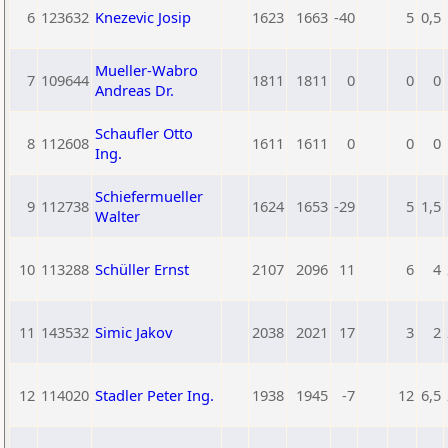
6
123632
Knezevic Josip
1623
1663
-40
5
0,5
Mueller-Wabro
7
109644
1811
1811
0
0
0
Andreas Dr.
Schaufler Otto
8
112608
1611
1611
0
0
0
Ing.
Schiefermueller
9
112738
1624
1653
-29
5
1,5
Walter
10
113288
Schüller Ernst
2107
2096
11
6
4
11
143532
Simic Jakov
2038
2021
17
3
2
12
114020
Stadler Peter Ing.
1938
1945
-7
12
6,5