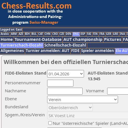
Logged on: Gast
Arabic
ARM
AZE
BIH
BUL
CAT
CHN
CRO
CZE
DEN
ENG
ESP
FAI
FIN
FRA
GER
GRE
INA
I
Home
Tournament-Database
AUT championship
Pictures
F
Turnierschach-Elozahl
Schnellschach-Elozahl
Allgemeines
Turnier anmelden: AUT
FIDE
Spieler anmelden
Elo AU
Willkommen bei den offiziellen Turnierscha
FIDE-Elolisten Stand
AUT-Elolisten Stand
13.945
Personennummer
Nachname
Vorname
Ebene
Bundesland
Spgem./Kreis/Verein
Nur "österreichische" Spieler (Land=A