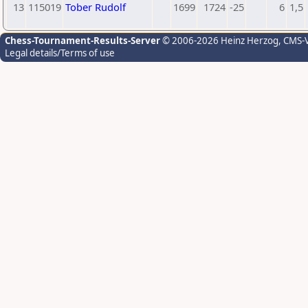
13
115019
Tober Rudolf
1699
1724
-25
6
1,5
Chess-Tournament-Results-Server
© 2006-2026 Heinz Herzog
, CMS-
Legal details/Terms of use