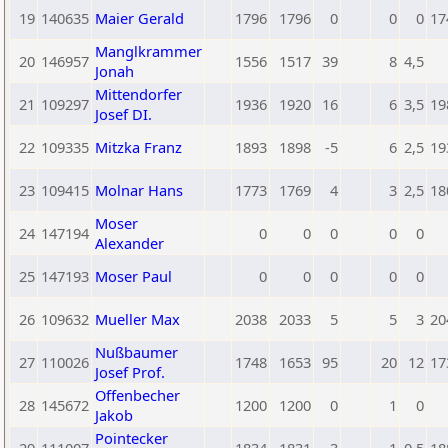
19
140635
Maier Gerald
1796
1796
0
0
0
17
Manglkrammer
20
146957
1556
1517
39
8
4,5
Jonah
Mittendorfer
21
109297
1936
1920
16
6
3,5
19
Josef DI.
22
109335
Mitzka Franz
1893
1898
-5
6
2,5
19
23
109415
Molnar Hans
1773
1769
4
3
2,5
18
Moser
24
147194
0
0
0
0
0
Alexander
25
147193
Moser Paul
0
0
0
0
0
26
109632
Mueller Max
2038
2033
5
5
3
20
Nußbaumer
27
110026
1748
1653
95
20
12
17
Josef Prof.
Offenbecher
28
145672
1200
1200
0
1
0
Jakob
Pointecker