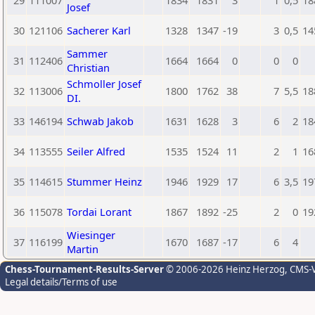
29
111007
1834
1831
3
1
0,5
18
Josef
30
121106
Sacherer Karl
1328
1347
-19
3
0,5
14
Sammer
31
112406
1664
1664
0
0
0
Christian
Schmoller Josef
32
113006
1800
1762
38
7
5,5
18
DI.
33
146194
Schwab Jakob
1631
1628
3
6
2
18
34
113555
Seiler Alfred
1535
1524
11
2
1
16
35
114615
Stummer Heinz
1946
1929
17
6
3,5
19
36
115078
Tordai Lorant
1867
1892
-25
2
0
19
Wiesinger
37
116199
1670
1687
-17
6
4
Martin
Chess-Tournament-Results-Server
© 2006-2026 Heinz Herzog
, CMS-
Legal details/Terms of use