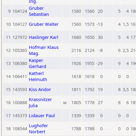
Ing.
Gruber
9
104124
1580
1560
20
5
4
18
Sebastian
10
104127
Gruber Walter
1560
1573
-13
4
1,5
16
11
127972
Haslinger Karl
1680
1650
30
5
4
17
Hofmair Klaus
12
105365
2116
2124
-8
6
2,5
21
Mag.
Kasper
13
106380
1926
1955
-29
9
4
19
Gerhard
Katherl
14
106411
1618
1618
0
0
0
Helmuth
15
143593
Kiss Andor
1811
1792
19
8
3,5
18
Krassnitzer
16
100888
w
1805
1778
27
8
6
18
Julia
17
145373
Lidauer Paul
1339
1339
0
0
0
Lughofer
18
108544
1788
1788
0
0
0
18
Norbert