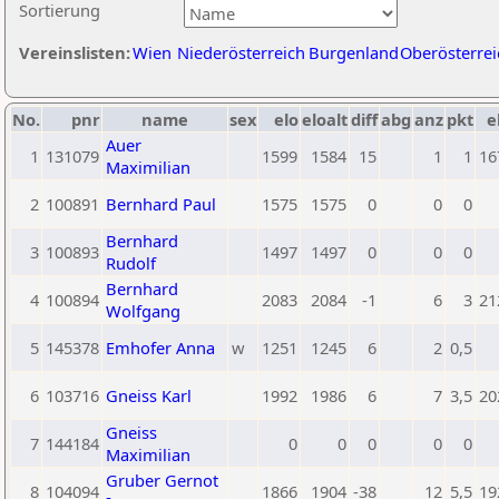
Sortierung
Vereinslisten:
Wien
Niederösterreich
Burgenland
Oberösterrei
No.
pnr
name
sex
elo
eloalt
diff
abg
anz
pkt
e
Auer
1
131079
1599
1584
15
1
1
16
Maximilian
2
100891
Bernhard Paul
1575
1575
0
0
0
Bernhard
3
100893
1497
1497
0
0
0
Rudolf
Bernhard
4
100894
2083
2084
-1
6
3
21
Wolfgang
5
145378
Emhofer Anna
w
1251
1245
6
2
0,5
6
103716
Gneiss Karl
1992
1986
6
7
3,5
20
Gneiss
7
144184
0
0
0
0
0
Maximilian
Gruber Gernot
8
104094
1866
1904
-38
12
5,5
19